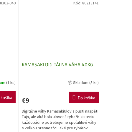
8303-040
Kód:
80213141
KAMASAKI DIGITÁLNA VÁHA 40KG
dom
(1 ks)
📦 Skladom
(3 ks)
 košíka
Do košíka
€9
Digitálne váhy KamasakiUlov a pusti naspäť!
Fajn, ale aká bola ulovená ryba?K zisteniu
každopádne potrebujeme spoľahlivé váhy
s veľkou presnosťou aké pre rybárov