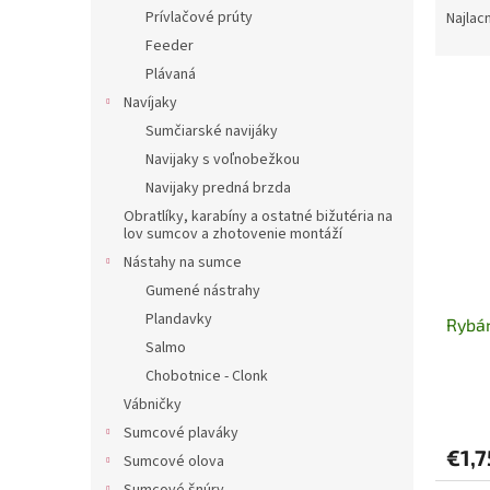
a
Prívlačové prúty
Najlac
d
Feeder
e
Plávaná
V
n
Navíjaky
ý
i
Sumčiarské navijáky
p
e
i
p
Navijaky s voľnobežkou
s
r
Navijaky predná brzda
p
o
Obratlíky, karabíny a ostatné bižutéria na
r
d
lov sumcov a zhotovenie montáží
o
u
Nástahy na sumce
d
k
Gumené nástrahy
u
t
Plandavky
Rybár
k
o
Salmo
t
v
o
Chobotnice - Clonk
v
Vábničky
Sumcové plaváky
€1,7
Sumcové olova