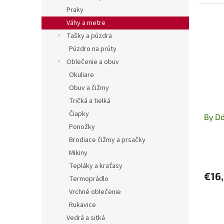
ponúka
Praky
Váhy a metre
Tašky a púzdra
Púzdro na prúty
Oblečenie a obuv
Okuliare
Obuv a čižmy
Tričká a tielká
Čiapky
By Dö
Ponožky
Brodiace čižmy a prsačky
Mikiny
Tepláky a kraťasy
€16
Termoprádlo
Vrchné oblečenie
Rukavice
Vedrá a sitká