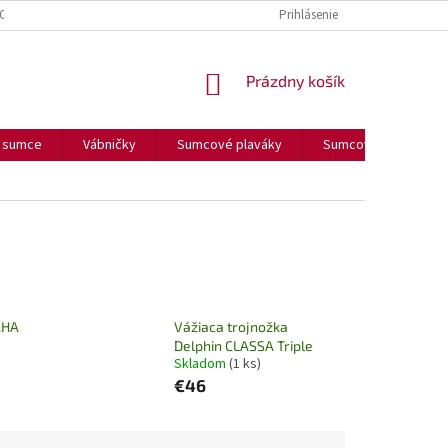
OUČENIE O COOKIES
FORMULÁR NA ODSTÚPENIE OD ZMLUVY
Prihlásenie
FORM
NÁKUPNÝ
Prázdny košík
KOŠÍK
a sumce
Vábničky
Sumcové plaváky
Sumcové olova
ÁHA
Vážiaca trojnožka
Delphin CLASSA Triple
Skladom
(1 ks)
€46