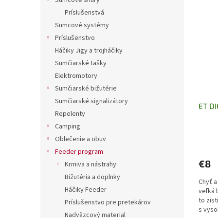
Sumcové šnúry
Príslušenstvá
Sumcové systémy
Príslušenstvo
Háčiky Jigy a trojháčiky
Sumčiarské tašky
Elektromotory
Sumčiarské bižutérie
Sumčiarské signalizátory
ET D
Repelenty
Camping
Oblečenie a obuv
Feeder program
€8
Krmiva a nástrahy
Bižutéria a doplnky
Chyť a 
Háčiky Feeder
veľká 
to zis
Príslušenstvo pre pretekárov
s vyso
Nadväzcový material