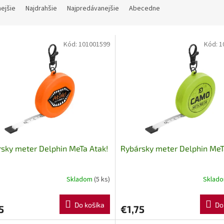
nejšie
Najdrahšie
Najpredávanejšie
Abecedne
Kód:
101001599
Kód:
1
sky meter Delphin MeTa Atak!
Rybársky meter Delphin Me
Skladom
(5 ks)
Sklad
Do košíka
Do
5
€1,75