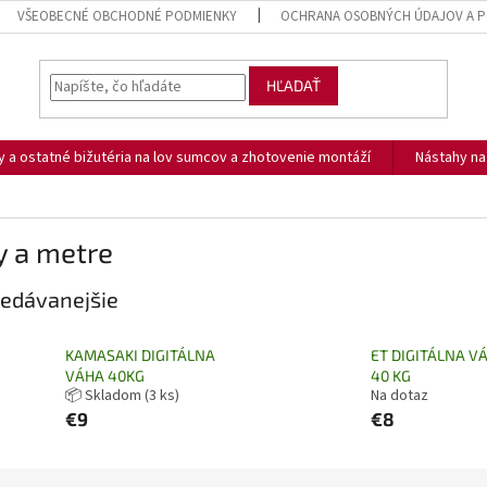
VŠEOBECNÉ OBCHODNÉ PODMIENKY
OCHRANA OSOBNÝCH ÚDAJOV A P
HĽADAŤ
ny a ostatné bižutéria na lov sumcov a zhotovenie montáží
Nástahy n
y a metre
edávanejšie
KAMASAKI DIGITÁLNA
ET DIGITÁLNA V
VÁHA 40KG
40 KG
📦 Skladom
(3 ks)
Na dotaz
€9
€8