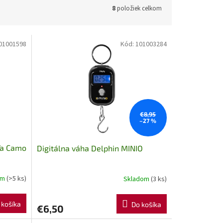
8
položiek celkom
01001598
Kód:
101003284
€8,95
–27 %
Ta Camo
Digitálna váha Delphin MINIO
om
(>5 ks)
Skladom
(3 ks)
 košíka
Do košíka
€6,50