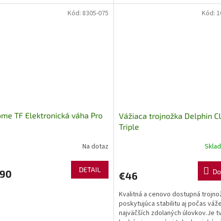
...
Kód:
8305-075
Kód:
1
me TF Elektronická váha Pro
Vážiaca trojnožka Delphin 
Triple
Na dotaz
Skla
DETAIL
Do
,90
€46
Kvalitná a cenovo dostupná trojno
poskytujúca stabilitu aj počas váž
najväčších zdolaných úlovkov.Je t