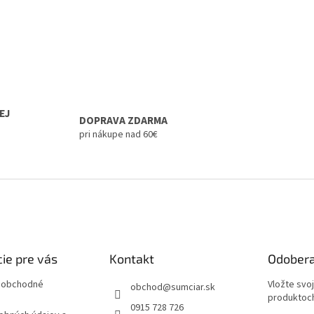
EJ
DOPRAVA ZDARMA
pri nákupe nad 60€
ie pre vás
Kontakt
Odobera
 obchodné
Vložte svo
obchod
@
sumciar.sk
produktoch
0915 728 726