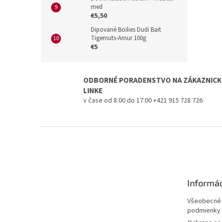
med
€5,50
Dipované Boilies Dudi Bait
Tigernuts-Amur 100g
€5
ODBORNÉ PORADENSTVO NA ZÁKAZNICK
LINKE
v čase od 8:00 do 17:00 +421 915 728 726
Z
á
p
ä
t
Informác
i
e
Všeobecné
podmienky