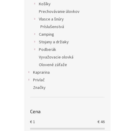
Košíky
Prechovávanie úlovkov
Vlasce a šnúry
Príslušenstvá
Camping
Stojany a držiaky
Podberák
Vyvažovacie olovká
Olovené záťaže
Kaprarina
Privlač
Značky
Cena
€
1
€
46