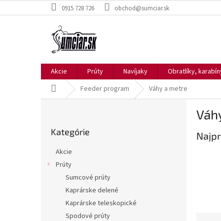
Prejsť
0915 728 726
obchod@sumciar.sk
na
obsah
Akcie
Prúty
Navíjaky
Obratlíky, karabí
Domov
Feeder program
Váhy a metre
B
Váh
o
Preskočiť
č
Kategórie
kategórie
Najpr
n
ý
Akcie
p
Prúty
a
Sumcové prúty
n
e
Kaprárske delené
l
Kaprárske teleskopické
Spodové prúty
R