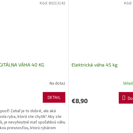
Kód:
80213142
Kód:
IGITÁLNA VÁHA 40 KG
Elektrická váha 45 kg
Na dotaz
Skla
DETAIL
Do
€8,90
pusť! Zatiaľ je to dobré, ale aká
bola ryba, ktorú ste chytili? Aby ste
tili, je nevyhnutné mať spoľahlivú váhu
kou presnosťou, ktorú rybárom