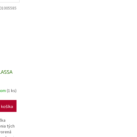
ponúka...
01005585
CLASSA
dom
(1 ks)
 košíka
žka
enia tých
vorená