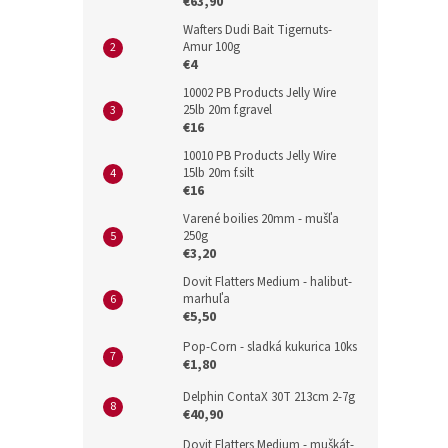
€63,90
Wafters Dudi Bait Tigernuts-
Amur 100g
€4
10002 PB Products Jelly Wire
25lb 20m f.gravel
€16
10010 PB Products Jelly Wire
15lb 20m f.silt
€16
Varené boilies 20mm - mušľa
250g
€3,20
Dovit Flatters Medium - halibut-
marhuľa
€5,50
Pop-Corn - sladká kukurica 10ks
€1,80
Delphin ContaX 30T 213cm 2-7g
€40,90
Dovit Flatters Medium - muškát-