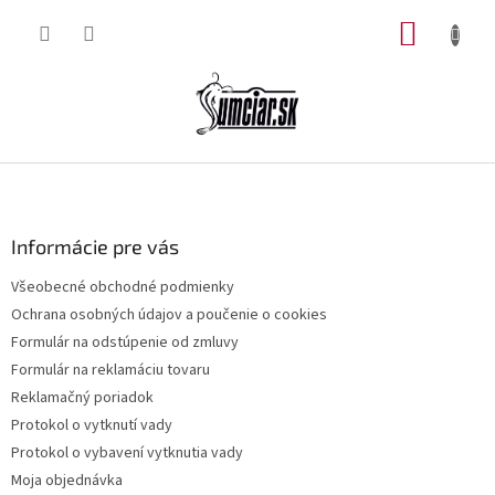
Prejsť
NÁKUP
na
obsah
KOŠÍK
Z
á
p
ä
Informácie pre vás
t
Všeobecné obchodné podmienky
i
Ochrana osobných údajov a poučenie o cookies
e
Formulár na odstúpenie od zmluvy
Formulár na reklamáciu tovaru
Reklamačný poriadok
Protokol o vytknutí vady
Protokol o vybavení vytknutia vady
Moja objednávka