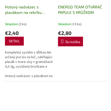
Hotový nadväzec s
ENERGO TEAM OTVÁRAČ
plavákom na rebríku
PAPULE S KRÚŽKOM
Delphin FloatGO
Skladom
(3 ks)
Skladom
(>5 ks)
€2,40
€2,80
DETAIL
Do košíka
Kompletný systém s dĺžkou 6m
určený pre lov na bič, zahŕňajúci
plavák v tvare slzy v gramážiach
0,5-3g, vyvážený bročkami a
ukončený nadväzcom s malým
lopatkovým háčikom.Celá...
Hotový nadväzec s plavákom na rebríku Delphin FloatGO 6m/0,5g
Ho