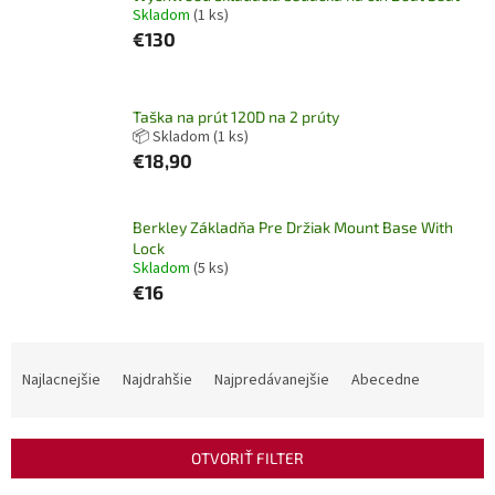
Skladom
(1 ks)
€130
Taška na prút 120D na 2 prúty
📦 Skladom
(1 ks)
€18,90
Berkley Základňa Pre Držiak Mount Base With
Lock
Skladom
(5 ks)
€16
R
a
Najlacnejšie
Najdrahšie
Najpredávanejšie
Abecedne
d
e
n
OTVORIŤ FILTER
i