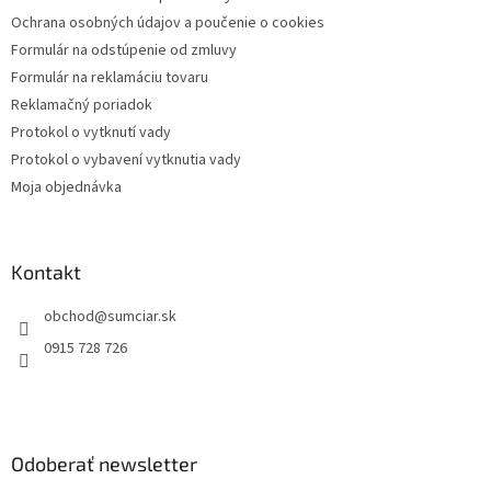
i
Ochrana osobných údajov a poučenie o cookies
e
Formulár na odstúpenie od zmluvy
Formulár na reklamáciu tovaru
Reklamačný poriadok
Protokol o vytknutí vady
Protokol o vybavení vytknutia vady
Moja objednávka
Kontakt
obchod
@
sumciar.sk
0915 728 726
Odoberať newsletter