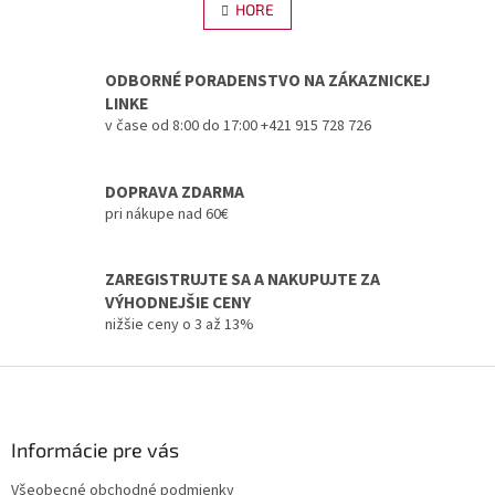
l
HORE
n
á
k
d
o
v
a
ODBORNÉ PORADENSTVO NA ZÁKAZNICKEJ
a
c
LINKE
n
i
v čase od 8:00 do 17:00 +421 915 728 726
i
e
e
p
r
DOPRAVA ZDARMA
v
pri nákupe nad 60€
k
y
v
ZAREGISTRUJTE SA A NAKUPUJTE ZA
ý
VÝHODNEJŠIE CENY
p
i
nižšie ceny o 3 až 13%
s
u
Z
á
p
ä
Informácie pre vás
t
Všeobecné obchodné podmienky