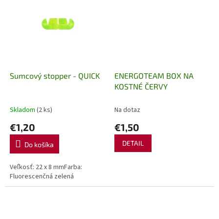
Sumcový stopper - QUICK
ENERGOTEAM BOX NA
KOSTNÉ ČERVY
Skladom
(2 ks)
Na dotaz
€1,20
€1,50
DETAIL
Do košíka
Veľkosť: 22 x 8 mmFarba:
Fluorescenčná zelená