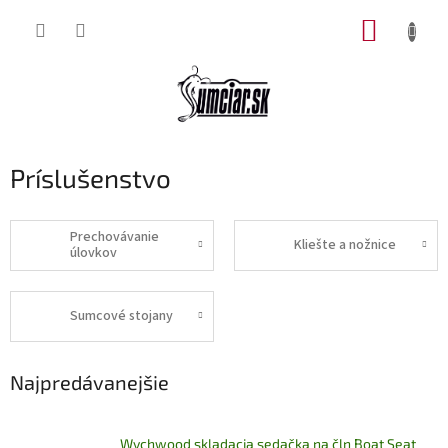
Prejsť
NÁKUP
na
obsah
KOŠÍK
Príslušenstvo
Prechovávanie
Kliešte a nožnice
úlovkov
Sumcové stojany
Najpredávanejšie
Wychwood skladacia sedačka na čln Boat Seat