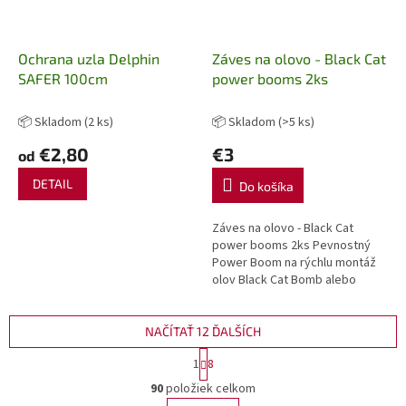
Ochrana uzla Delphin
Záves na olovo - Black Cat
SAFER 100cm
power booms 2ks
📦 Skladom
(2 ks)
📦 Skladom
(>5 ks)
€2,80
€3
od
DETAIL
Do košíka
Záves na olovo - Black Cat
power booms 2ks Pevnostný
Power Boom na rýchlu montáž
olov Black Cat Bomb alebo
montážou s kameňmi. Je možné
ho flexibilne použiť na kmeňovej
šnúre....
NAČÍTAŤ 12 ĎALŠÍCH
S
1
8
t
O
r
90
položiek celkom
v
á