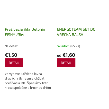
Prešívacia ihla Delphin
ENERGOTEAM SET DO
FISHY /3ks
VRECKA BALSA
Na dotaz
Skladom
(>5 ks)
€1,50
€1,60
od
DETAIL
DETAIL
Vo výbave každého lovca
dravých rýb nesmie chýbať
prešívacia ihla. Špeciálny tvar
hrotu spoločne s hrúbkou drôtu
ihly umožní bezproblémové
našitie nástrahovej rybky
priamo popod...