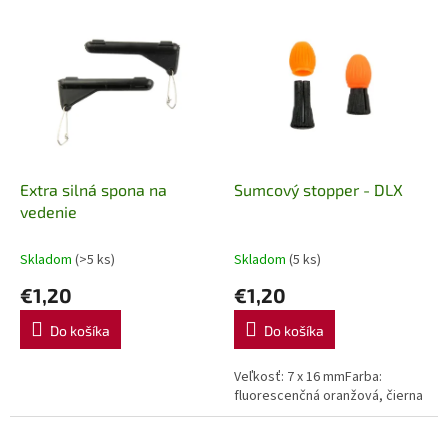
e
V
p
ý
r
p
o
i
d
s
u
p
k
r
t
o
o
d
Extra silná spona na
Sumcový stopper - DLX
v
u
vedenie
k
t
Skladom
(>5 ks)
Skladom
(5 ks)
o
€1,20
€1,20
v
Do košíka
Do košíka
Veľkosť: 7 x 16 mmFarba:
fluorescenčná oranžová, čierna