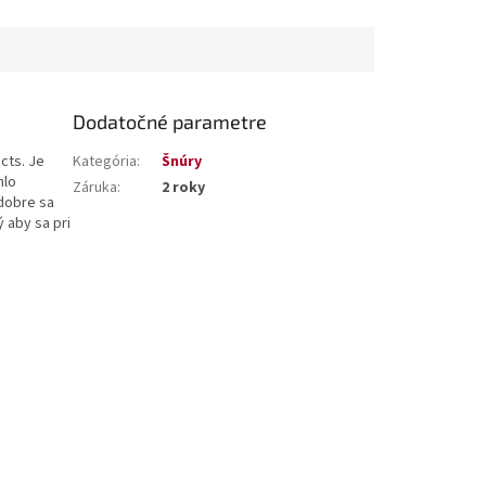
Dodatočné parametre
cts. Je
Kategória
:
Šnúry
hlo
Záruka
:
2 roky
 dobre sa
 aby sa pri