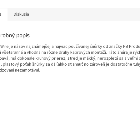
s
Diskusia
robný popis
y Wire je názov najznámejšej a najviac používanej šnúrky od značky PB Produ
i všetsranná a vhodná na rôzne druhy kaprových montáží. Táto šnúra je rýc
pavá, má dokonale kruhový prierez, stred je mäkký, nerozpletá sa a veľmi
e, plastový poťah šnúrky sa dá ľahko stiahnuť no zároveň je dostatočne tuhý
dzovaní nezamotával.