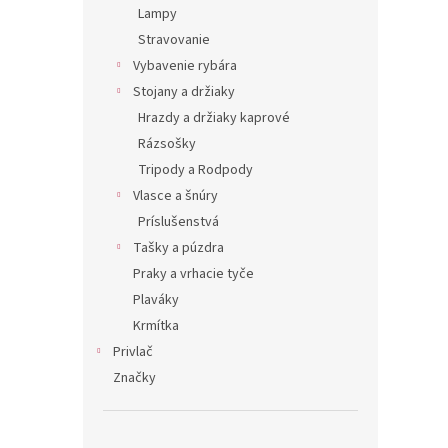
Lampy
Stravovanie
Vybavenie rybára
Stojany a držiaky
Hrazdy a držiaky kaprové
Rázsošky
Tripody a Rodpody
Vlasce a šnúry
Príslušenstvá
Tašky a púzdra
Praky a vrhacie tyče
Plaváky
Krmítka
Privlač
Značky