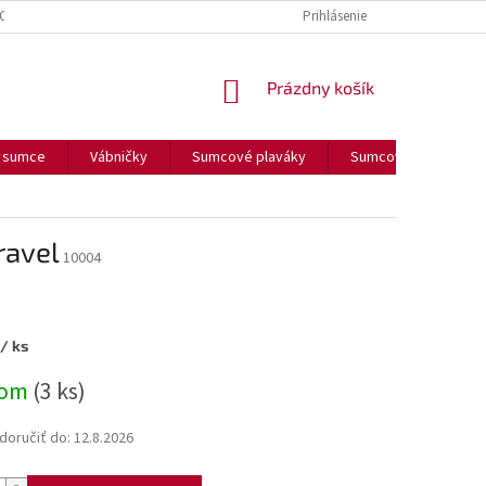
OUČENIE O COOKIES
FORMULÁR NA ODSTÚPENIE OD ZMLUVY
Prihlásenie
FORM
NÁKUPNÝ
Prázdny košík
KOŠÍK
a sumce
Vábničky
Sumcové plaváky
Sumcové olova
ravel
10004
/ ks
ová
dom
(3 ks)
oručiť do:
12.8.2026