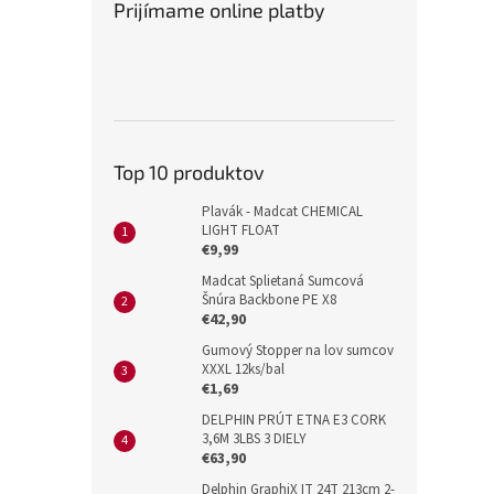
Prijímame online platby
Top 10 produktov
Plavák - Madcat CHEMICAL
LIGHT FLOAT
€9,99
Madcat Splietaná Sumcová
Šnúra Backbone PE X8
€42,90
Gumový Stopper na lov sumcov
XXXL 12ks/bal
€1,69
DELPHIN PRÚT ETNA E3 CORK
3,6M 3LBS 3 DIELY
€63,90
Delphin GraphiX IT 24T 213cm 2-