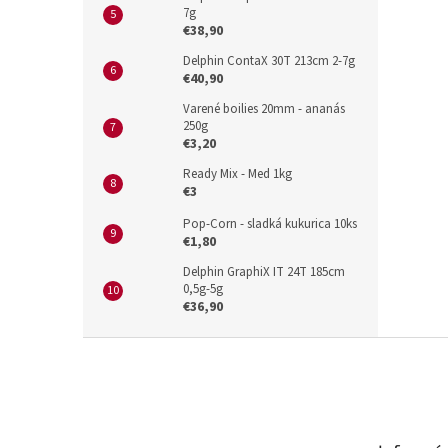
7g
€38,90
Delphin ContaX 30T 213cm 2-7g
€40,90
Varené boilies 20mm - ananás
250g
€3,20
Ready Mix - Med 1kg
€3
Pop-Corn - sladká kukurica 10ks
€1,80
Delphin GraphiX IT 24T 185cm
0,5g-5g
€36,90
Z
á
p
ä
t