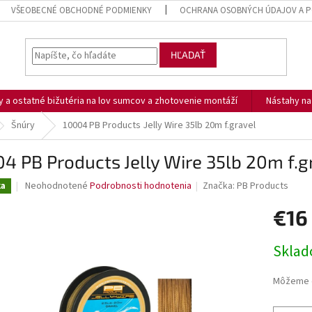
VŠEOBECNÉ OBCHODNÉ PODMIENKY
OCHRANA OSOBNÝCH ÚDAJOV A P
HĽADAŤ
ny a ostatné bižutéria na lov sumcov a zhotovenie montáží
Nástahy n
Šnúry
10004 PB Products Jelly Wire 35lb 20m f.gravel
4 PB Products Jelly Wire 35lb 20m f.g
Priemerné
Neohodnotené
Podrobnosti hodnotenia
Značka:
PB Products
ka
hodnotenie
produktu
€16
je
0,0
Jednotk
Skla
z
cena:
5
hviezdičiek.
Môžeme d