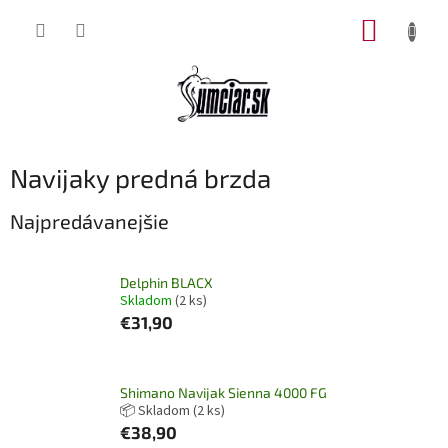
Prejsť
NÁKUP
na
obsah
KOŠÍK
Navijaky predná brzda
Najpredávanejšie
Delphin BLACX
Skladom
(2 ks)
€31,90
Shimano Navijak Sienna 4000 FG
📦 Skladom
(2 ks)
€38,90