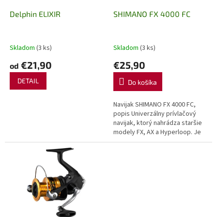
o
o
d
Delphin ELIXIR
SHIMANO FX 4000 FC
v
u
k
t
Skladom
(3 ks)
Skladom
(3 ks)
o
€21,90
€25,90
od
v
DETAIL
Do košíka
Navijak SHIMANO FX 4000 FC,
popis Univerzálny prívlačový
navijak, ktorý nahrádza staršie
modely FX, AX a Hyperloop. Je
ideálnou voľbou pre
začínajúcich rybárov, ktorí chcú
hneď...