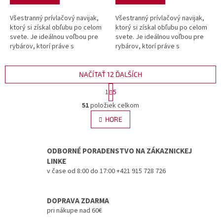
Všestranný prívlačový navijak,
Všestranný prívlačový navijak,
ktorý si získal obľubu po celom
ktorý si získal obľubu po celom
svete. Je ideálnou voľbou pre
svete. Je ideálnou voľbou pre
rybárov, ktorí práve s
rybárov, ktorí práve s
rybárčinou začínajú alebo
rybárčinou začínajú alebo
nedisponujú neobmedzeným...
nedisponujú neobmedzeným...
NAČÍTAŤ 12 ĎALŠÍCH
S
1
5
t
O
r
51
položiek celkom
v
á
l
HORE
n
á
k
d
o
v
a
ODBORNÉ PORADENSTVO NA ZÁKAZNICKEJ
a
c
LINKE
n
i
v čase od 8:00 do 17:00 +421 915 728 726
i
e
e
p
r
DOPRAVA ZDARMA
v
pri nákupe nad 60€
k