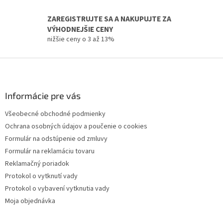
y
v
ZAREGISTRUJTE SA A NAKUPUJTE ZA
ý
VÝHODNEJŠIE CENY
p
i
nižšie ceny o 3 až 13%
s
u
Z
á
p
ä
Informácie pre vás
t
Všeobecné obchodné podmienky
i
Ochrana osobných údajov a poučenie o cookies
e
Formulár na odstúpenie od zmluvy
Formulár na reklamáciu tovaru
Reklamačný poriadok
Protokol o vytknutí vady
Protokol o vybavení vytknutia vady
Moja objednávka