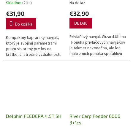
Skladom
(2 ks)
Na dotaz
€31,90
€32,90
DETAIL
Do košíka
Prívlačový navijak Wizard Ultima
Kompaktný kaprársky navijak,
Ponuka prívlačových navijakov
ktorý je svojimi parametrami
je takmer nekonečná, ale len
priam stvorený pre lov na
málo z nich ponúka spoľahlivú
krátke, či stredné vzdialenosti.
kvalitu za skvelú cenu. Tento
Dokonale sa hodí najmä ku
naviják...
kratším, takzvaným stalkovým...
Delphin FEEDERA 4.5T SH
River Carp Feeder 6000
3+1cs