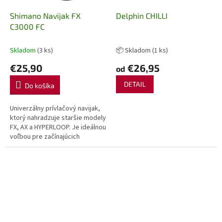
Shimano Navijak FX
Delphin CHILLI
C3000 FC
Skladom
(3 ks)
📦 Skladom
(1 ks)
€25,90
€26,95
od
DETAIL
Do košíka
Univerzálny prívlačový navijak,
ktorý nahradzuje staršie modely
FX, AX a HYPERLOOP. Je ideálnou
voľbou pre začínajúcich
rybárov, ktorí chcú hneď od
začiatku chytať so...