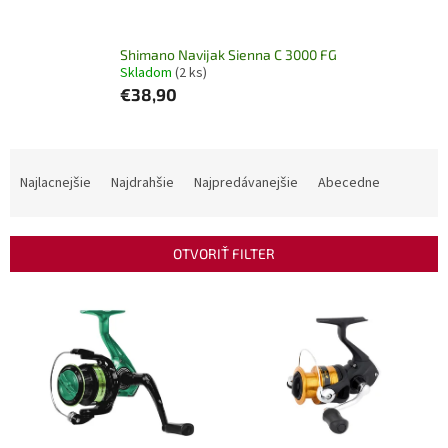
Shimano Navijak Sienna C 3000 FG
Skladom
(2 ks)
€38,90
R
a
Najlacnejšie
Najdrahšie
Najpredávanejšie
Abecedne
d
e
n
OTVORIŤ FILTER
i
e
V
p
ý
r
p
o
i
d
s
u
p
k
r
t