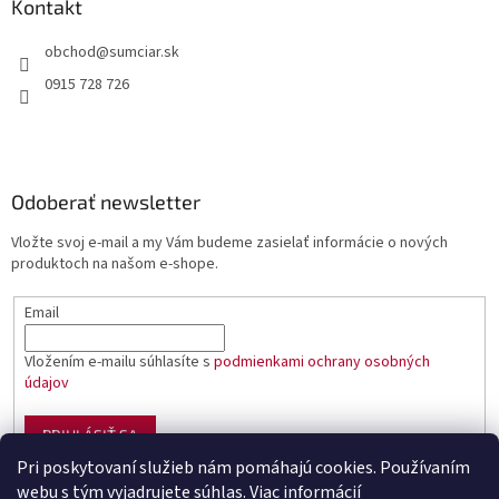
Kontakt
obchod
@
sumciar.sk
0915 728 726
Odoberať newsletter
Vložte svoj e-mail a my Vám budeme zasielať informácie o nových
produktoch na našom e-shope.
Email
Vložením e-mailu súhlasíte s
podmienkami ochrany osobných
údajov
PRIHLÁSIŤ SA
Pri poskytovaní služieb nám pomáhajú cookies. Používaním
webu s tým vyjadrujete súhlas.
Viac informácií