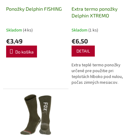
o
o
d
Ponožky Delphin FISHING
Extra termo ponožky
v
u
Delphin XTREMO
k
t
Skladom
(4 ks)
Skladom
(1 ks)
o
€3,49
€6,50
v
DETAIL
Do košíka
Extra teplé termo ponožky
určené pre použitie pri
teplotách hlboko pod nulou,
počas zimných mesiacov.
Použitá tkanina má vysokú
gramáž, skvelé termoizolačné
vlastnosti a je...