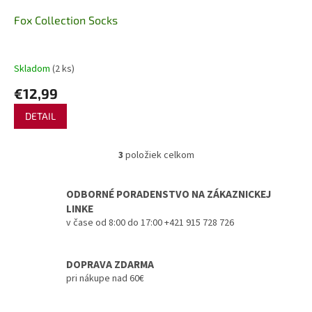
Fox Collection Socks
Skladom
(2 ks)
€12,99
DETAIL
3
položiek celkom
O
v
l
ODBORNÉ PORADENSTVO NA ZÁKAZNICKEJ
á
LINKE
d
v čase od 8:00 do 17:00 +421 915 728 726
a
c
i
DOPRAVA ZDARMA
e
pri nákupe nad 60€
p
r
v