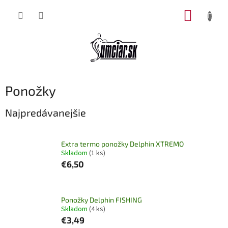
Prejsť
NÁKUP
na
obsah
KOŠÍK
Ponožky
Najpredávanejšie
Extra termo ponožky Delphin XTREMO
Skladom
(1 ks)
€6,50
Ponožky Delphin FISHING
Skladom
(4 ks)
€3,49