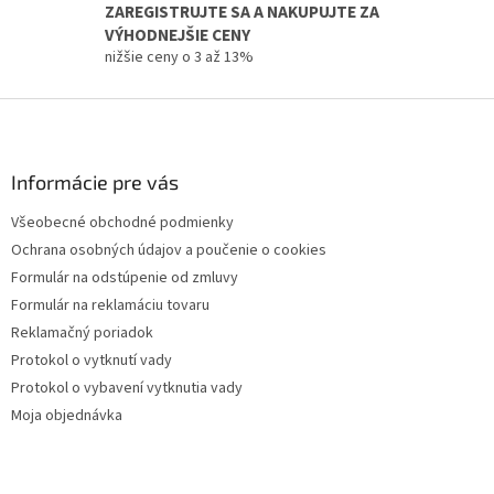
ZAREGISTRUJTE SA A NAKUPUJTE ZA
k
y
VÝHODNEJŠIE CENY
v
nižšie ceny o 3 až 13%
ý
p
Z
i
á
s
p
u
ä
Informácie pre vás
t
Všeobecné obchodné podmienky
i
Ochrana osobných údajov a poučenie o cookies
e
Formulár na odstúpenie od zmluvy
Formulár na reklamáciu tovaru
Reklamačný poriadok
Protokol o vytknutí vady
Protokol o vybavení vytknutia vady
Moja objednávka