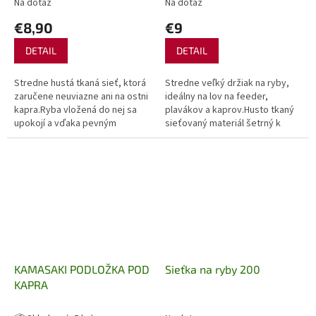
Na dotaz
Na dotaz
€8,90
€9
DETAIL
DETAIL
Stredne hustá tkaná sieť, ktorá
Stredne veľký držiak na ryby,
zaručene neuviazne ani na ostni
ideálny na lov na feeder,
kapra.Ryba vložená do nej sa
plavákov a kaprov.Husto tkaný
upokojí a vďaka pevným
sieťovaný materiál šetrný k
krúžkom jej poskytuje
rybám pomáha chrániť šupiny a
dostatočný priestor na pohyb.
vrstvu slizu ulovených rýb.
Sieť je...
Jeho...
KAMASAKI PODLOŽKA POD
Sieťka na ryby 200
KAPRA