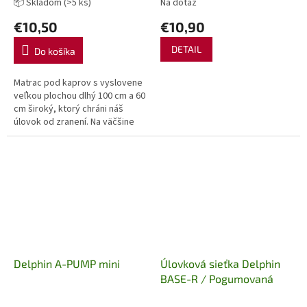
📦 Skladom
(>5 ks)
Na dotaz
€10,50
€10,90
DETAIL
Do košíka
Matrac pod kaprov s vyslovene
veľkou plochou dlhý 100 cm a 60
cm široký, ktorý chráni náš
úlovok od zranení. Na väčšine
rybárskych vôd je jeho
používanie povinné, je úplne...
Delphin A-PUMP mini
Úlovková sieťka Delphin
BASE-R / Pogumovaná