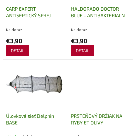
o
o
d
CARP EXPERT
HALDORADO DOCTOR
v
u
ANTISEPTICKÝ SPREJ
BLUE - ANTIBAKTERIALNY
k
SEPTOCARP
PRÍPRAVOK
t
Na dotaz
Na dotaz
o
€3,90
€3,90
v
DETAIL
DETAIL
Úlovková sieť Delphin
PRSTEŇOVÝ DRŽIAK NA
BASE
RYBY ET OLIVY