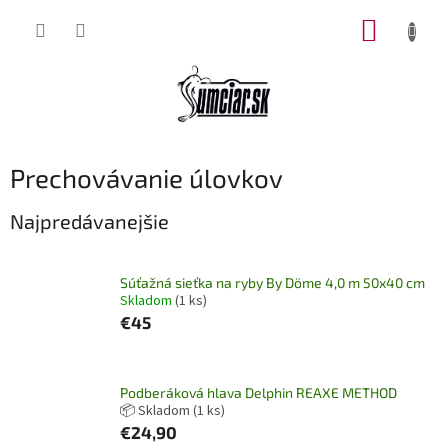
Prejsť
NÁKUP
na
obsah
KOŠÍK
Prechovávanie úlovkov
Najpredávanejšie
Súťažná sieťka na ryby By Döme 4,0 m 50x40 cm
Skladom
(1 ks)
€45
Podberáková hlava Delphin REAXE METHOD
📦 Skladom
(1 ks)
€24,90