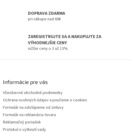
e
p
r
DOPRAVA ZDARMA
v
pri nákupe nad 60€
k
y
v
ZAREGISTRUJTE SA A NAKUPUJTE ZA
ý
VÝHODNEJŠIE CENY
p
i
nižšie ceny o 3 až 13%
s
u
Z
á
p
ä
Informácie pre vás
t
Všeobecné obchodné podmienky
i
Ochrana osobných údajov a poučenie o cookies
e
Formulár na odstúpenie od zmluvy
Formulár na reklamáciu tovaru
Reklamačný poriadok
Protokol o vytknutí vady