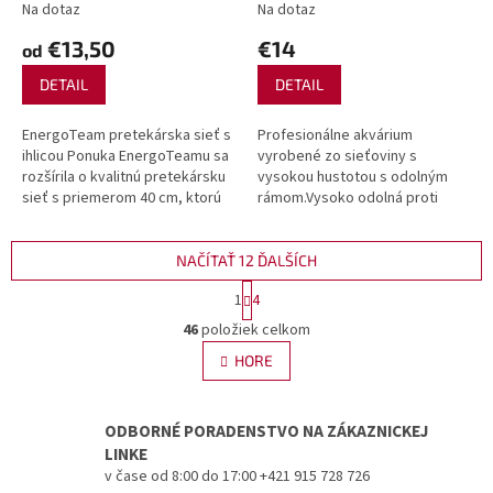
Na dotaz
Na dotaz
€13,50
€14
od
DETAIL
DETAIL
EnergoTeam pretekárska sieť s
Profesionálne akvárium
ihlicou Ponuka EnergoTeamu sa
vyrobené zo sieťoviny s
rozšírila o kvalitnú pretekársku
vysokou hustotou s odolným
sieť s priemerom 40 cm, ktorú
rámom.Vysoko odolná proti
odporúčame nielen k
oderu potiahnutá sieťka sa
pretekárskym účelom.
nezasekáva v hrotoch.S
Disponuje...
nastaviteľným závitom na...
NAČÍTAŤ 12 ĎALŠÍCH
S
1
4
t
O
r
46
položiek celkom
v
á
l
HORE
n
á
k
d
o
v
a
ODBORNÉ PORADENSTVO NA ZÁKAZNICKEJ
a
c
LINKE
n
i
v čase od 8:00 do 17:00 +421 915 728 726
i
e