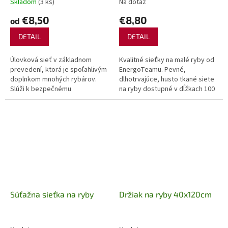
Skladom
(3 ks)
Na dotaz
€8,50
€8,80
od
DETAIL
DETAIL
Úlovková sieť v základnom
Kvalitné sieťky na malé ryby od
prevedení, ktorá je spoľahlivým
EnergoTeamu. Pevné,
doplnkom mnohých rybárov.
dlhotrvajúce, husto tkané siete
Slúži k bezpečnému
na ryby dostupné v dĺžkach 100
prechovávaniu úlovkov vo vode.
cm a 130 cm, v prstencovej
Vďaka očkám je zachované
verzii. Dokážeme v ňom udržať
prúdenie čerstvej...
našu...
Súťažna sieťka na ryby
Držiak na ryby 40x120cm