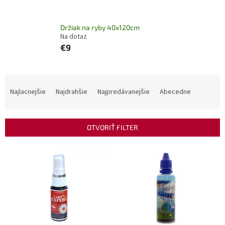
Držiak na ryby 40x120cm
Na dotaz
€9
R
a
Najlacnejšie
Najdrahšie
Najpredávanejšie
Abecedne
d
e
n
OTVORIŤ FILTER
i
e
V
p
ý
r
p
o
i
d
s
u
p
k
r
t