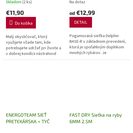
Skladom
(2 ks)
Na dotaz
€11,90
€12,99
od
DETAIL
Do košíka
Pogumovaná sieťka Delphin
Malý okysličovač, ktorý
BASE-R v základnom prevedení,
využijete všade tam, kde
ktorá je spoľahlivým doplnkom
potrebujete udržať pri živote a
mnohých rybárov. Je
v dobrej kondícii nástrahové
prednosťou oproti klasickej
rybičky. A-PUMP MINI je napájaný
sieťke je jej rýchle schnutie,
jednou 1,5V batériou typu
nezapácha a...
LR20....
ENERGOTEAM SIEŤ
FAST DRY Sieťka na ryby
PRETEKÁRSKA + TYČ
6MM 2.5M