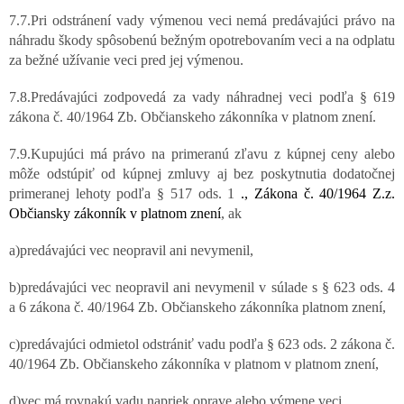
7.7.Pri odstránení vady výmenou veci nemá predávajúci právo na
náhradu škody spôsobenú bežným opotrebovaním veci a na odplatu
za bežné užívanie veci pred jej výmenou.
7.8.Predávajúci zodpovedá za vady náhradnej veci podľa § 619
zákona č. 40/1964 Zb. Občianskeho zákonníka v platnom znení.
7.9.Kupujúci má právo na primeranú zľavu z kúpnej ceny alebo
môže odstúpiť od kúpnej zmluvy aj bez poskytnutia dodatočnej
primeranej lehoty podľa § 517 ods. 1
., Zákona č. 40/1964 Z.z.
Občiansky zákonník v platnom znení
, ak
a)predávajúci vec neopravil ani nevymenil,
b)predávajúci vec neopravil ani nevymenil v súlade s § 623 ods. 4
a 6 zákona č. 40/1964 Zb. Občianskeho zákonníka platnom znení,
c)predávajúci odmietol odstrániť vadu podľa § 623 ods. 2 zákona č.
40/1964 Zb. Občianskeho zákonníka v platnom v platnom znení,
d)vec má rovnakú vadu napriek oprave alebo výmene veci,