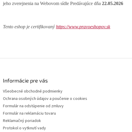
jeho zverejnenia na Webovom sídle Predávajúce dňa
22.05.2026
Tento eshop je certifikovaný
https://www.pravoeshopov.sk
Z
á
p
ä
Informácie pre vás
t
Všeobecné obchodné podmienky
i
Ochrana osobných údajov a poučenie o cookies
e
Formulár na odstúpenie od zmluvy
Formulár na reklamáciu tovaru
Reklamačný poriadok
Protokol o vytknutí vady