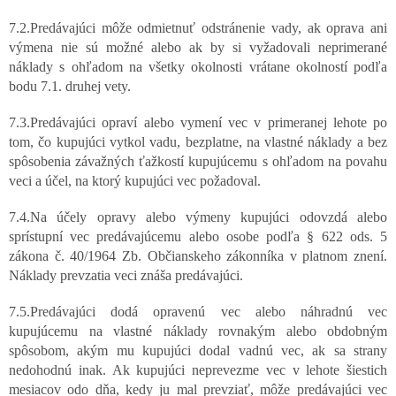
7.2.Predávajúci môže odmietnuť odstránenie vady, ak oprava ani
výmena nie sú možné alebo ak by si vyžadovali neprimerané
náklady s ohľadom na všetky okolnosti vrátane okolností podľa
bodu 7.1. druhej vety.
7.3.Predávajúci opraví alebo vymení vec v primeranej lehote po
tom, čo kupujúci vytkol vadu, bezplatne, na vlastné náklady a bez
spôsobenia závažných ťažkostí kupujúcemu s ohľadom na povahu
veci a účel, na ktorý kupujúci vec požadoval.
7.4.Na účely opravy alebo výmeny kupujúci odovzdá alebo
sprístupní vec predávajúcemu alebo osobe podľa § 622 ods. 5
zákona č. 40/1964 Zb. Občianskeho zákonníka v platnom znení.
Náklady prevzatia veci znáša predávajúci.
7.5.Predávajúci dodá opravenú vec alebo náhradnú vec
kupujúcemu na vlastné náklady rovnakým alebo obdobným
spôsobom, akým mu kupujúci dodal vadnú vec, ak sa strany
nedohodnú inak. Ak kupujúci neprevezme vec v lehote šiestich
mesiacov odo dňa, kedy ju mal prevziať, môže predávajúci vec