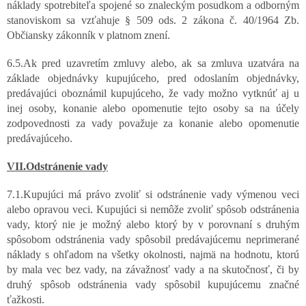
náklady spotrebiteľa spojené so znaleckým posudkom a odborným
stanoviskom sa vzťahuje § 509 ods. 2 zákona č. 40/1964 Zb.
Občiansky zákonník v platnom znení.
6.5.Ak pred uzavretím zmluvy alebo, ak sa zmluva uzatvára na
základe objednávky kupujúceho, pred odoslaním objednávky,
predávajúci oboznámil kupujúceho, že vady možno vytknúť aj u
inej osoby, konanie alebo opomenutie tejto osoby sa na účely
zodpovednosti za vady považuje za konanie alebo opomenutie
predávajúceho.
VII.Odstránenie vady
7.1.Kupujúci má právo zvoliť si odstránenie vady výmenou veci
alebo opravou veci. Kupujúci si nemôže zvoliť spôsob odstránenia
vady, ktorý nie je možný alebo ktorý by v porovnaní s druhým
spôsobom odstránenia vady spôsobil predávajúcemu neprimerané
náklady s ohľadom na všetky okolnosti, najmä na hodnotu, ktorú
by mala vec bez vady, na závažnosť vady a na skutočnosť, či by
druhý spôsob odstránenia vady spôsobil kupujúcemu značné
ťažkosti.