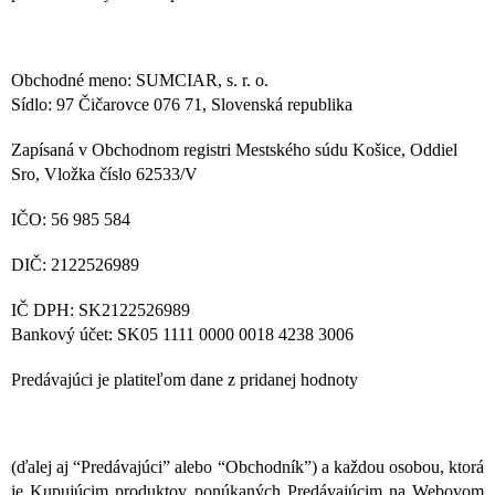
Obchodné meno: SUMCIAR, s. r. o.
Sídlo: 97 Čičarovce 076 71, Slovenská republika
Zapísaná v Obchodnom registri Mestského súdu Košice, Oddiel
Sro, Vložka číslo 62533/V
IČO: 56 985 584
DIČ: 2122526989
IČ DPH: SK2122526989
Bankový účet: SK05 1111 0000 0018 4238 3006
Predávajúci je platiteľom dane z pridanej hodnoty
(ďalej aj “Predávajúci” alebo “Obchodník”) a každou osobou, ktorá
je Kupujúcim produktov ponúkaných Predávajúcim na Webovom