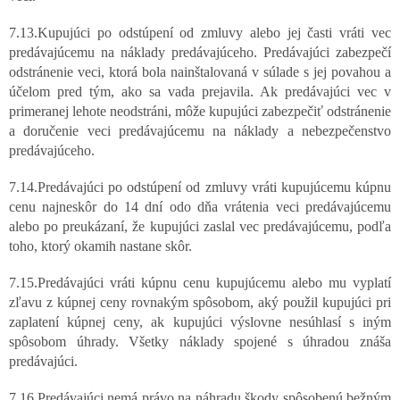
7.13.Kupujúci po odstúpení od zmluvy alebo jej časti vráti vec
predávajúcemu na náklady predávajúceho. Predávajúci zabezpečí
odstránenie veci, ktorá bola nainštalovaná v súlade s jej povahou a
účelom pred tým, ako sa vada prejavila. Ak predávajúci vec v
primeranej lehote neodstráni, môže kupujúci zabezpečiť odstránenie
a doručenie veci predávajúcemu na náklady a nebezpečenstvo
predávajúceho.
7.14.Predávajúci po odstúpení od zmluvy vráti kupujúcemu kúpnu
cenu najneskôr do 14 dní odo dňa vrátenia veci predávajúcemu
alebo po preukázaní, že kupujúci zaslal vec predávajúcemu, podľa
toho, ktorý okamih nastane skôr.
7.15.Predávajúci vráti kúpnu cenu kupujúcemu alebo mu vyplatí
zľavu z kúpnej ceny rovnakým spôsobom, aký použil kupujúci pri
zaplatení kúpnej ceny, ak kupujúci výslovne nesúhlasí s iným
spôsobom úhrady. Všetky náklady spojené s úhradou znáša
predávajúci.
7.16.Predávajúci nemá právo na náhradu škody spôsobenú bežným