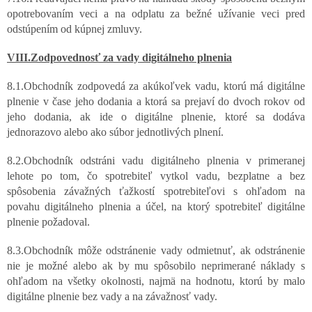
opotrebovaním veci a na odplatu za bežné užívanie veci pred
odstúpením od kúpnej zmluvy.
VIII.Zodpovednosť za vady digitálneho plnenia
8.1.Obchodník zodpovedá za akúkoľvek vadu, ktorú má digitálne
plnenie v čase jeho dodania a ktorá sa prejaví do dvoch rokov od
jeho dodania, ak ide o digitálne plnenie, ktoré sa dodáva
jednorazovo alebo ako súbor jednotlivých plnení.
8.2.Obchodník odstráni vadu digitálneho plnenia v primeranej
lehote po tom, čo spotrebiteľ vytkol vadu, bezplatne a bez
spôsobenia závažných ťažkostí spotrebiteľovi s ohľadom na
povahu digitálneho plnenia a účel, na ktorý spotrebiteľ digitálne
plnenie požadoval.
8.3.Obchodník môže odstránenie vady odmietnuť, ak odstránenie
nie je možné alebo ak by mu spôsobilo neprimerané náklady s
ohľadom na všetky okolnosti, najmä na hodnotu, ktorú by malo
digitálne plnenie bez vady a na závažnosť vady.