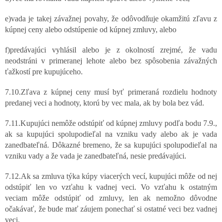
e)vada je takej závažnej povahy, že odôvodňuje okamžitú zľavu z
kúpnej ceny alebo odstúpenie od kúpnej zmluvy, alebo
f)predávajúci vyhlásil alebo je z okolností zrejmé, že vadu
neodstráni v primeranej lehote alebo bez spôsobenia závažných
ťažkostí pre kupujúceho.
7.10.Zľava z kúpnej ceny musí byť primeraná rozdielu hodnoty
predanej veci a hodnoty, ktorú by vec mala, ak by bola bez vád.
7.11.Kupujúci nemôže odstúpiť od kúpnej zmluvy podľa bodu 7.9.,
ak sa kupujúci spolupodieľal na vzniku vady alebo ak je vada
zanedbateľná. Dôkazné bremeno, že sa kupujúci spolupodieľal na
vzniku vady a že vada je zanedbateľná, nesie predávajúci.
7.12.Ak sa zmluva týka kúpy viacerých vecí, kupujúci môže od nej
odstúpiť len vo vzťahu k vadnej veci. Vo vzťahu k ostatným
veciam môže odstúpiť od zmluvy, len ak nemožno dôvodne
očakávať, že bude mať záujem ponechať si ostatné veci bez vadnej
veci.