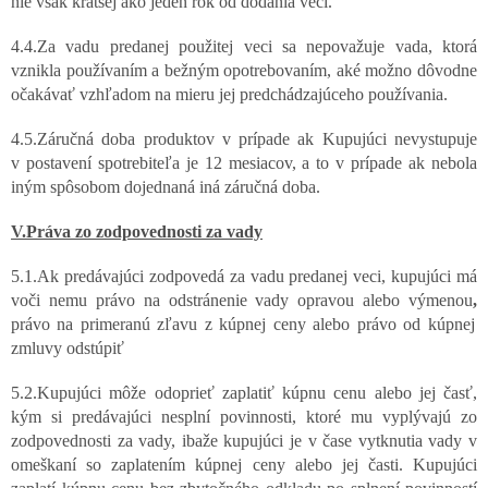
nie však kratšej ako jeden rok od dodania veci.
4.4.Za vadu predanej použitej veci sa nepovažuje vada, ktorá
vznikla používaním a bežným opotrebovaním, aké možno dôvodne
očakávať vzhľadom na mieru jej predchádzajúceho používania.
4.5.
Záručná doba produktov v prípade ak Kupujúci nevystupuje
v postavení spotrebiteľa je 12 mesiacov, a to v prípade ak nebola
iným spôsobom dojednaná iná záručná doba.
V.Práva zo zodpovednosti za vady
5.1.Ak predávajúci zodpovedá za vadu predanej veci, kupujúci má
voči nemu právo na odstránenie vady opravou alebo výmenou
,
právo na primeranú zľavu z kúpnej ceny alebo právo od kúpnej
zmluvy odstúpiť
5.2.Kupujúci môže odoprieť zaplatiť kúpnu cenu alebo jej časť,
kým si predávajúci nesplní povinnosti, ktoré mu vyplývajú zo
zodpovednosti za vady, ibaže kupujúci je v čase vytknutia vady v
omeškaní so zaplatením kúpnej ceny alebo jej časti. Kupujúci