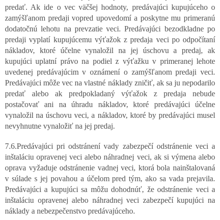
predať. Ak ide o vec väčšej hodnoty, predávajúci kupujúceho o
zamýšľanom predaji vopred upovedomí a poskytne mu primeranú
dodatočnú lehotu na prevzatie veci. Predávajúci bezodkladne po
predaji vyplatí kupujúcemu výťažok z predaja veci po odpočítaní
nákladov, ktoré účelne vynaložil na jej úschovu a predaj, ak
kupujúci uplatní právo na podiel z výťažku v primeranej lehote
uvedenej predávajúcim v oznámení o zamýšľanom predaji veci.
Predávajúci môže vec na vlastné náklady zničiť, ak sa ju nepodarilo
predať alebo ak predpokladaný výťažok z predaja nebude
postačovať ani na úhradu nákladov, ktoré predávajúci účelne
vynaložil na úschovu veci, a nákladov, ktoré by predávajúci musel
nevyhnutne vynaložiť na jej predaj.
7.6.Predávajúci pri odstránení vady zabezpečí odstránenie veci a
inštaláciu opravenej veci alebo náhradnej veci, ak si výmena alebo
oprava vyžaduje odstránenie vadnej veci, ktorá bola nainštalovaná
v súlade s jej povahou a účelom pred tým, ako sa vada prejavila.
Predávajúci a kupujúci sa môžu dohodnúť, že odstránenie veci a
inštaláciu opravenej alebo náhradnej veci zabezpečí kupujúci na
náklady a nebezpečenstvo predávajúceho.