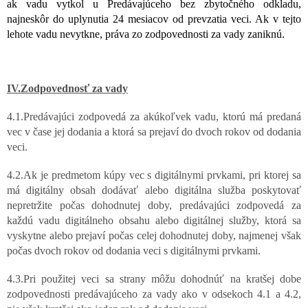
ak
vadu
vytkol u Predávajúceho
bez
zbytočného
odkladu,
najneskôr
do
uplynutia
24
mesiacov
od
prevzatia veci. Ak v tejto
lehote vadu nevytkne, práva zo zodpovednosti za vady zaniknú.
IV.Zodpovednosť za vady
4.1.Predávajúci zodpovedá za akúkoľvek vadu, ktorú má predaná
vec v čase jej dodania a ktorá sa prejaví do dvoch rokov od dodania
veci.
4.2.Ak je predmetom kúpy vec s digitálnymi prvkami, pri ktorej sa
má digitálny obsah dodávať alebo digitálna služba poskytovať
nepretržite počas dohodnutej doby, predávajúci zodpovedá za
každú vadu digitálneho obsahu alebo digitálnej služby, ktorá sa
vyskytne alebo prejaví počas celej dohodnutej doby, najmenej však
počas dvoch rokov od dodania veci s digitálnymi prvkami.
4.3.Pri použitej veci sa strany môžu dohodnúť na kratšej dobe
zodpovednosti predávajúceho za vady ako v odsekoch 4.1 a 4.2,