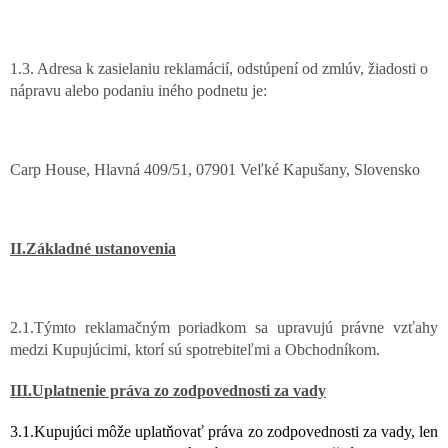
1.3. Adresa k zasielaniu reklamácií, odstúpení od zmlúv, žiadosti o
nápravu alebo podaniu iného podnetu je:
Carp House, Hlavná 409/51, 07901 Veľké Kapušany, Slovensko
II.Základné ustanovenia
2.1.Týmto reklamačným poriadkom sa upravujú právne vzťahy
medzi Kupujúcimi, ktorí sú spotrebiteľmi a Obchodníkom.
III.Uplatnenie práva zo zodpovednosti za vady
3.1.Kupujúci
môže
uplatňovať
práva
zo
zodpovednosti
za
vady,
len