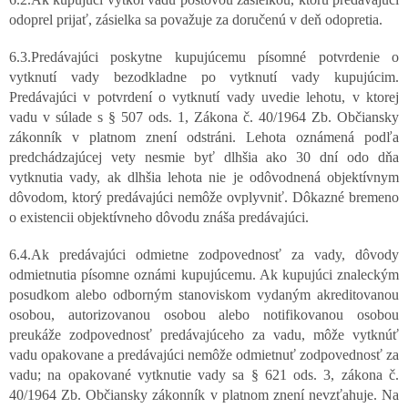
odoprel prijať, zásielka sa považuje za doručenú v deň odopretia.
6.3.Predávajúci poskytne kupujúcemu písomné potvrdenie o
vytknutí vady bezodkladne po vytknutí vady kupujúcim.
Predávajúci v potvrdení o vytknutí vady uvedie lehotu, v ktorej
vadu v súlade s § 507 ods. 1, Zákona č. 40/1964 Zb. Občiansky
zákonník v platnom znení odstráni. Lehota oznámená podľa
predchádzajúcej vety nesmie byť dlhšia ako 30 dní odo dňa
vytknutia vady, ak dlhšia lehota nie je odôvodnená objektívnym
dôvodom, ktorý predávajúci nemôže ovplyvniť. Dôkazné bremeno
o existencii objektívneho dôvodu znáša predávajúci.
6.4.Ak predávajúci odmietne zodpovednosť za vady, dôvody
odmietnutia písomne oznámi kupujúcemu. Ak kupujúci znaleckým
posudkom alebo odborným stanoviskom vydaným akreditovanou
osobou, autorizovanou osobou alebo notifikovanou osobou
preukáže zodpovednosť predávajúceho za vadu, môže vytknúť
vadu opakovane a predávajúci nemôže odmietnuť zodpovednosť za
vadu; na opakované vytknutie vady sa § 621 ods. 3, zákona č.
40/1964 Zb. Občiansky zákonník v platnom znení nevzťahuje. Na