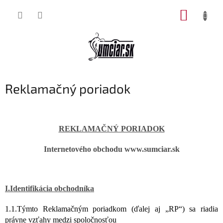
Prejsť
NÁKUP
na
obsah
KOŠÍK
Reklamačný poriadok
REKLAMAČNÝ PORIADOK
Internetového obchodu www.sumciar.sk
I.Identifikácia obchodníka
1.1.Týmto Reklamačným poriadkom (ďalej aj „RP“) sa riadia
právne vzťahy medzi spoločnosťou