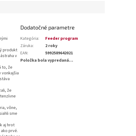
Dodatočné parametre
nými
Kategória
:
Feeder program
Záruka
:
2 roky
vý produkt
EAN
:
5992589642021
ástraha v
Položka bola vypredaná…
 to, že
e vonkajšia
 stáva
ali, že
ntenzívne
ria, vône,
siahli sme
 aj hrot
 ako prvé.