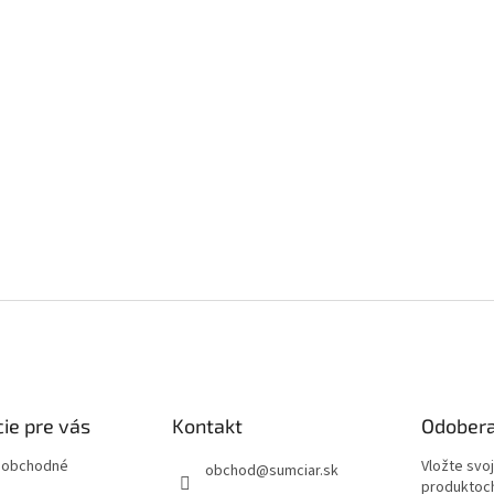
ie pre vás
Kontakt
Odobera
 obchodné
Vložte svo
obchod
@
sumciar.sk
produktoch