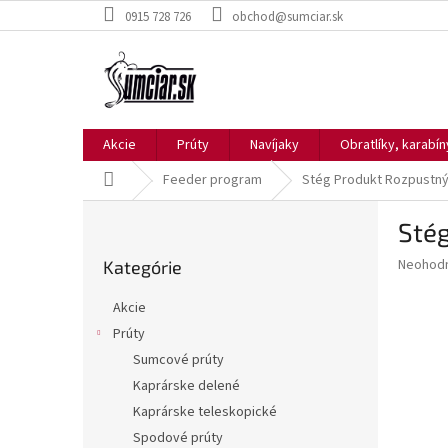
Prejsť
0915 728 726
obchod@sumciar.sk
na
obsah
Akcie
Prúty
Navíjaky
Obratlíky, karabí
Domov
Feeder program
Stég Produkt Rozpustný
B
Sté
o
Preskočiť
č
Priemer
Neohod
Kategórie
kategórie
n
hodnote
ý
produkt
Akcie
p
je
Prúty
0,0
a
z
Sumcové prúty
n
5
e
Kaprárske delené
hviezdič
l
Kaprárske teleskopické
Spodové prúty