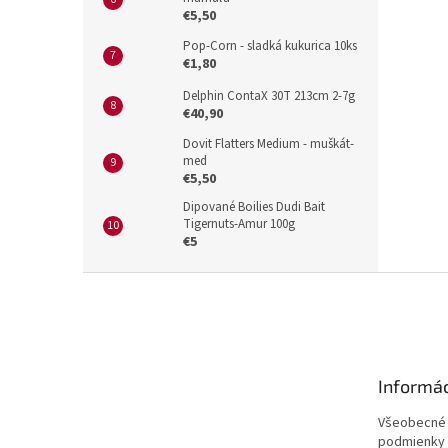
€5,50
Pop-Corn - sladká kukurica 10ks
€1,80
Delphin ContaX 30T 213cm 2-7g
€40,90
Dovit Flatters Medium - muškát-
med
€5,50
Dipované Boilies Dudi Bait
Tigernuts-Amur 100g
€5
Z
á
p
ä
t
Informác
i
e
Všeobecné
podmienky