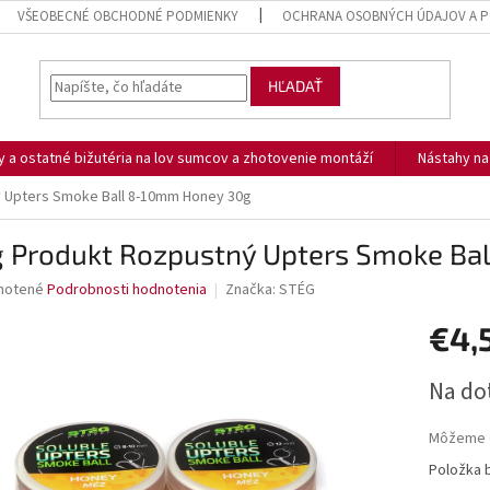
VŠEOBECNÉ OBCHODNÉ PODMIENKY
OCHRANA OSOBNÝCH ÚDAJOV A P
HĽADAŤ
ny a ostatné bižutéria na lov sumcov a zhotovenie montáží
Nástahy n
 Upters Smoke Ball 8-10mm Honey 30g
g Produkt Rozpustný Upters Smoke Ba
né
notené
Podrobnosti hodnotenia
Značka:
STÉG
nie
€4,
u
Jednotk
Na do
cena:
iek.
Môžeme d
Položka 