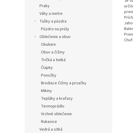
Je t
Praky
určit
prie
Váhy a metre
Príc
Tašky a púzdra
Jaho
Balen
Púzdro na prúty
Prie
Oblečenie a obuv
Chuť
Okuliare
Obuv a čižmy
Tričká a tielká
Čiapky
Ponožky
Brodiace čižmy a prsačky
Mikiny
Tepláky a kraťasy
Termoprádlo
Vrchné oblečenie
Rukavice
Vedrá a sitká