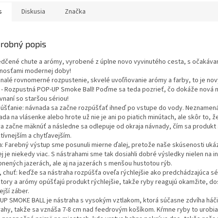
s
Diskusia
Značka
robný popis
dčené chute a arómy, vyrobené z úplne novo vyvinutého cesta, s očakáva
tnosťami modernej doby!
nalé rovnomerné rozpustenie, skvelé uvoľňovanie arómy a farby, to je no
 - Rozpustná POP-UP Smoke Ball! Poďme sa teda pozrieť, čo dokáže nová n
vnaní so staršou sériou!
úšťanie: návnada sa začne rozpúšťať ihneď po vstupe do vody. Neznamená
da na vlásenke alebo hrote už nie je ani po piatich minútach, ale skôr to, ž
va začne mäknúť a následne sa odlepuje od okraja návnady, čím sa produkt
tívnejším a chytľavejším.
a: Farebný výstup sme posunuli mierne ďalej, pretože naše skúsenosti ukáz
j je niekedy viac. S nástrahami sme tak dosiahli dobré výsledky nielen na i
bnených jazerách, ale aj na jazerách s menšou hustotou rýb.
, chuť: keďže sa nástraha rozpúšťa oveľa rýchlejšie ako predchádzajúca sé
ktory a arómy opúšťajú produkt rýchlejšie, takže ryby reagujú okamžite, do
ejší záber.
UP SMOKE BALL je nástraha s vysokým vztlakom, ktorá súčasne zdvíha háčik
rahy, takže sa vznáša 7-8 cm nad feedrovým košíkom. Kŕmne ryby to urobia