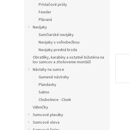
Prívlačové prúty
Feeder
Plávaná
Navíjaky
Sumčiarské navijáky
Navijaky s voľnobežkou
Navijaky predná brzda
Obratlíky, karabíny a ostatné bižutéria na
lov sumcov a zhotovenie montáží
Nástahy na sumce
Gumené nástrahy
Plandavky
Salmo
Chobotnice - Clonk
Vábničky
Sumcové plaváky
Sumcové olova