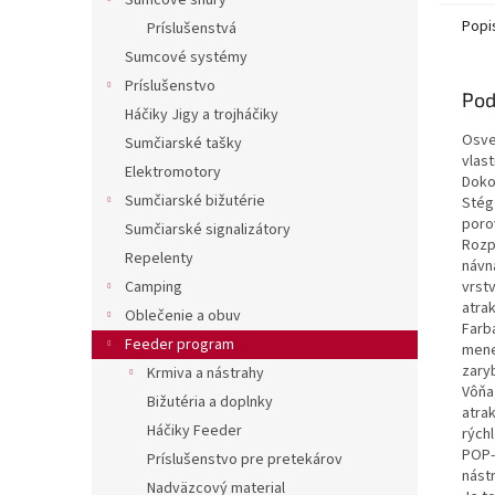
Sumcové šnúry
Popi
Príslušenstvá
Sumcové systémy
Príslušenstvo
Pod
Háčiky Jigy a trojháčiky
Osve
Sumčiarské tašky
vlas
Elektromotory
Doko
Sumčiarské bižutérie
Stég
poro
Sumčiarské signalizátory
Rozp
Repelenty
návna
vrst
Camping
atrak
Oblečenie a obuv
Farb
Feeder program
mene
zary
Krmiva a nástrahy
Vôňa
Bižutéria a doplnky
atra
Háčiky Feeder
rýchl
POP-
Príslušenstvo pre pretekárov
nást
Nadväzcový material