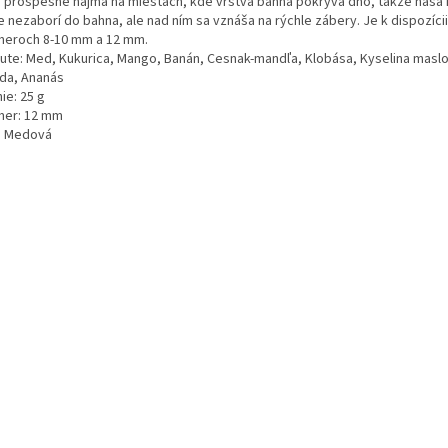
o prospešné najmä na miestach, kde vrstva bahna pokrýva dno, takže naša 
e nezaborí do bahna, ale nad ním sa vznáša na rýchle zábery. Je k dispozícii
meroch 8-10 mm a 12 mm.
hute: Med, Kukurica, Mango, Banán, Cesnak-mandľa, Klobása, Kyselina masl
da, Ananás
ie: 25 g
mer: 12 mm
: Medová