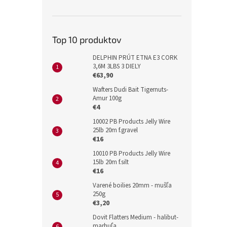
Top 10 produktov
DELPHIN PRÚT ETNA E3 CORK
3,6M 3LBS 3 DIELY
€63,90
Wafters Dudi Bait Tigernuts-
Amur 100g
€4
10002 PB Products Jelly Wire
25lb 20m f.gravel
€16
10010 PB Products Jelly Wire
15lb 20m f.silt
€16
Varené boilies 20mm - mušľa
250g
€3,20
Dovit Flatters Medium - halibut-
marhuľa