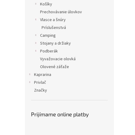
Košíky
Prechovávanie úlovkov
Vlasce a šnúry
Príslušenstvá
Camping
Stojany a držiaky
Podberák
Vyvažovacie olovká
Olovené záťaže
Kaprarina
Privlač
Značky
Prijímame online platby