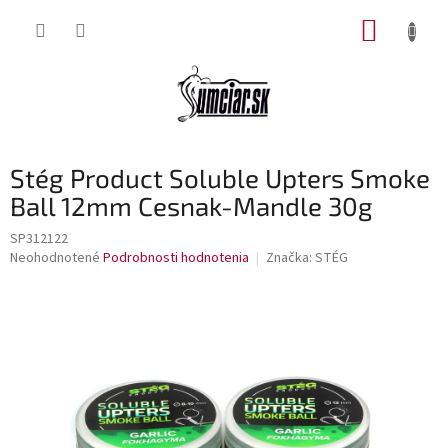
Prejsť
NÁKUP
na
obsah
KOŠÍK
Stég Product Soluble Upters Smoke
Ball 12mm Cesnak-Mandle 30g
SP312122
Priemerné
Neohodnotené
Podrobnosti hodnotenia
Značka:
STÉG
hodnotenie
produktu
je
0,0
z
5
hviezdičiek.