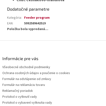
Chuť: Cesnakovo-mandľová
Dodatočné parametre
Kategória
:
Feeder program
EAN
:
5992589642519
Položka bola vypredaná…
Z
á
p
ä
Informácie pre vás
t
Všeobecné obchodné podmienky
i
Ochrana osobných údajov a poučenie o cookies
e
Formulár na odstúpenie od zmluvy
Formulár na reklamáciu tovaru
Reklamačný poriadok
Protokol o vytknutí vady
Protokol o vybavení vytknutia vady