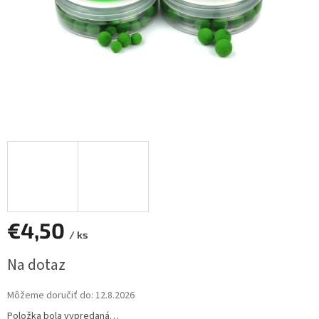
€4,50
/ ks
Jednotková
Na dotaz
cena:
Môžeme doručiť do:
12.8.2026
Položka bola vypredaná…