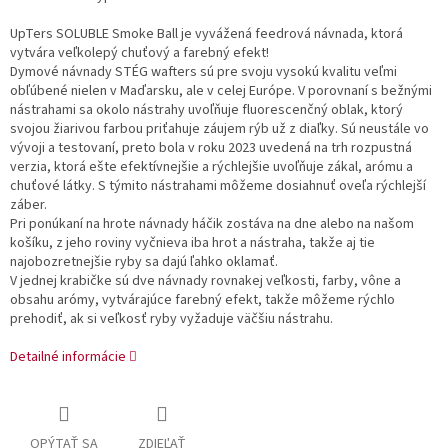
UpTers SOLUBLE Smoke Ball je vyvážená feedrová návnada, ktorá
vytvára veľkolepý chuťový a farebný efekt!
Dymové návnady STÉG wafters sú pre svoju vysokú kvalitu veľmi
obľúbené nielen v Maďarsku, ale v celej Európe. V porovnaní s bežnými
nástrahami sa okolo nástrahy uvoľňuje fluorescenčný oblak, ktorý
svojou žiarivou farbou priťahuje záujem rýb už z diaľky. Sú neustále vo
vývoji a testovaní, preto bola v roku 2023 uvedená na trh rozpustná
verzia, ktorá ešte efektívnejšie a rýchlejšie uvoľňuje zákal, arómu a
chuťové látky. S týmito nástrahami môžeme dosiahnuť oveľa rýchlejší
záber.
Pri ponúkaní na hrote návnady háčik zostáva na dne alebo na našom
košíku, z jeho roviny vyčnieva iba hrot a nástraha, takže aj tie
najobozretnejšie ryby sa dajú ľahko oklamať.
V jednej krabičke sú dve návnady rovnakej veľkosti, farby, vône a
obsahu arómy, vytvárajúce farebný efekt, takže môžeme rýchlo
prehodiť, ak si veľkosť ryby vyžaduje väčšiu nástrahu.
Detailné informácie
OPÝTAŤ SA
ZDIEĽAŤ