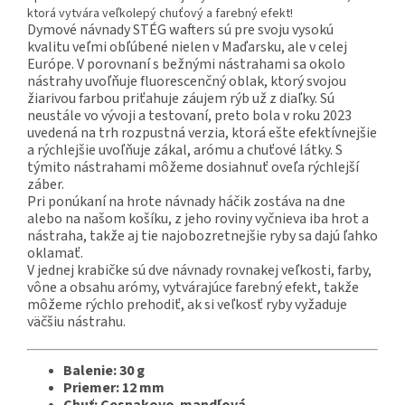
ktorá vytvára veľkolepý chuťový a farebný efekt!
Dymové návnady STÉG wafters sú pre svoju vysokú
kvalitu veľmi obľúbené nielen v Maďarsku, ale v celej
Európe. V porovnaní s bežnými nástrahami sa okolo
nástrahy uvoľňuje fluorescenčný oblak, ktorý svojou
žiarivou farbou priťahuje záujem rýb už z diaľky. Sú
neustále vo vývoji a testovaní, preto bola v roku 2023
uvedená na trh rozpustná verzia, ktorá ešte efektívnejšie
a rýchlejšie uvoľňuje zákal, arómu a chuťové látky. S
týmito nástrahami môžeme dosiahnuť oveľa rýchlejší
záber.
Pri ponúkaní na hrote návnady háčik zostáva na dne
alebo na našom košíku, z jeho roviny vyčnieva iba hrot a
nástraha, takže aj tie najobozretnejšie ryby sa dajú ľahko
oklamať.
V jednej krabičke sú dve návnady rovnakej veľkosti, farby,
vône a obsahu arómy, vytvárajúce farebný efekt, takže
môžeme rýchlo prehodiť, ak si veľkosť ryby vyžaduje
väčšiu nástrahu.
Balenie: 30 g
Priemer: 12 mm