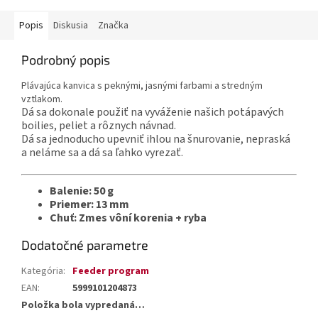
Popis
Diskusia
Značka
Podrobný popis
Plávajúca kanvica s peknými, jasnými farbami a stredným
vztlakom.
Dá sa dokonale použiť na vyváženie našich potápavých
boilies, peliet a rôznych návnad.
Dá sa jednoducho upevniť ihlou na šnurovanie, nepraská
a neláme sa a dá sa ľahko vyrezať.
Balenie: 50 g
Priemer: 13 mm
Chuť: Zmes vôní korenia + ryba
Dodatočné parametre
Kategória
:
Feeder program
EAN
:
5999101204873
Položka bola vypredaná…