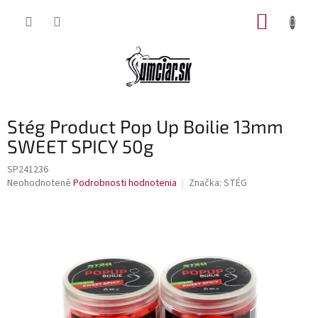
Prejsť
NÁKUP
na
obsah
KOŠÍK
Stég Product Pop Up Boilie 13mm
SWEET SPICY 50g
SP241236
Priemerné
Neohodnotené
Podrobnosti hodnotenia
Značka:
STÉG
hodnotenie
produktu
je
0,0
z
5
hviezdičiek.