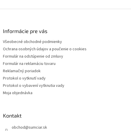
Z
á
p
ä
Informácie pre vás
t
Všeobecné obchodné podmienky
i
Ochrana osobných údajov a poučenie o cookies
e
Formulár na odstúpenie od zmluvy
Formulár na reklamáciu tovaru
Reklamačný poriadok
Protokol o vytknutí vady
Protokol o vybavení vytknutia vady
Moja objednávka
Kontakt
obchod
@
sumciar.sk