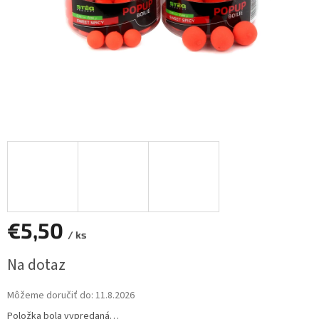
€5,50
/ ks
Jednotková
Na dotaz
cena:
Môžeme doručiť do:
11.8.2026
Položka bola vypredaná…