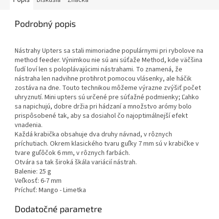
Popis
Diskusia
Značka
Podrobný popis
Nástrahy Upters sa stali mimoriadne populárnymi pri rybolove na
method feeder. Výnimkou nie sú ani súťaže Method, kde väčšina
ľudí loví len s poloplávajúcimi nástrahami. To znamená, že
nástraha len nadvihne protihrot pomocou vlásenky, ale háčik
zostáva na dne. Touto technikou môžeme výrazne zvýšiť počet
uhryznutí. Mini upters sú určené pre súťažné podmienky; Ľahko
sa napichujú, dobre držia pri hádzaní a množstvo arómy bolo
prispôsobené tak, aby sa dosiahol čo najoptimálnejší efekt
vnadenia.
Každá krabička obsahuje dva druhy návnad, v rôznych
príchutiach. Okrem klasického tvaru guľky 7 mm sú v krabičke v
tvare guľôčok 6 mm, v rôznych farbách.
Otvára sa tak široká škála variácií nástrah.
Balenie: 25 g
Veľkosť: 6-7 mm
Príchuť: Mango - Limetka
Dodatočné parametre