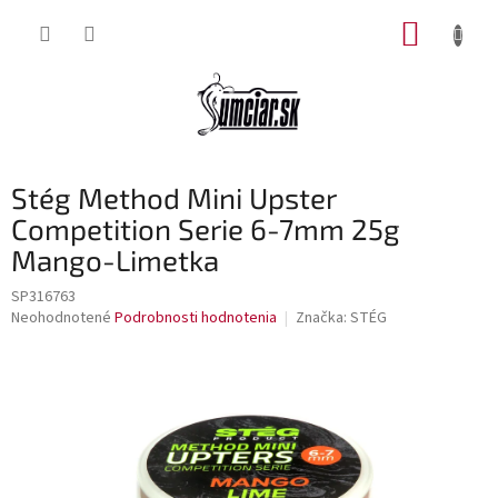
Prejsť
NÁKUP
na
obsah
KOŠÍK
Stég Method Mini Upster
Competition Serie 6-7mm 25g
Mango-Limetka
SP316763
Priemerné
Neohodnotené
Podrobnosti hodnotenia
Značka:
STÉG
hodnotenie
produktu
je
0,0
z
5
hviezdičiek.