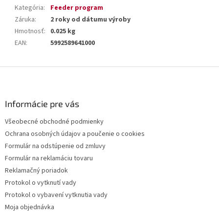
Kategória
:
Feeder program
Záruka
:
2 roky od dátumu výroby
Hmotnosť
:
0.025 kg
EAN
:
5992589641000
Z
á
p
ä
Informácie pre vás
t
Všeobecné obchodné podmienky
i
Ochrana osobných údajov a poučenie o cookies
e
Formulár na odstúpenie od zmluvy
Formulár na reklamáciu tovaru
Reklamačný poriadok
Protokol o vytknutí vady
Protokol o vybavení vytknutia vady
Moja objednávka