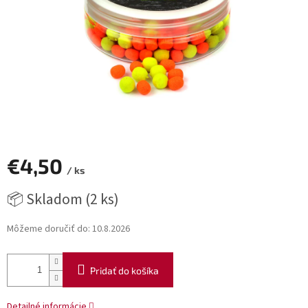
€4,50
/ ks
Jednotková
📦 Skladom
(2 ks)
cena:
Môžeme doručiť do:
10.8.2026
Pridať do košíka
Detailné informácie