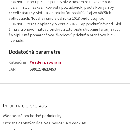
TORNADO Pop Up XL - Sipi1 a Sipi2 V Novom roku zaznelo od
našich milých zákazníkov veľa požiadaviek, podľa ktorých by
chceli nástrahy Sipi 1 a 2 s príchuťou vyskúšať aj vo väčších
veľkostiach. Neváhali sme a od roku 2023 bude celý rad
TORNADO teraz doplnený o verzie 2022 Top príchutí návnad! Sipi
1 má citrónovo-mätovú príchuť a žlto-bielu štiepanú farbu, zatiaľ
čo Sipi 2 má pomarančovo-škoricovú príchuť a oranžovo-bielu
návnadu.
Dodatočné parametre
Kategória
:
Feeder program
EAN
:
5991234623453
Z
á
p
ä
Informácie pre vás
t
Všeobecné obchodné podmienky
i
Ochrana osobných údajov a poučenie o cookies
e