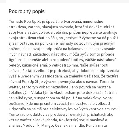
Podrobný popis
Tornado Pop Up XL je špeciálne tvarovaná, mimoriadne
atraktívna, varená, plávajúca návnada, ktorá si dokáže udržať
svoj tvar a vztlak vo vode celé dni, pričom nepretržite uvoľňuje
svoju atraktívnu chuť a vôňu, no „nedymí“! Výborne sa dá použiť
aj samostatne, na ponúkanie návnady so zdvihnutým predným
nožom, ale naozaj sa odporúča na balansovanie a splavovanie
iných návnad. Základnou nástrahou môžu byť v tomto prípade
tigrí orech, menšie alebo rozpolené boilies, väčšie nástrahové
pelety, kukuričné zrná. o veľkosti 15 mm. Naše skúsenosti
ukázali, že táto veľkosť je potrebná, aby dokonale zodpovedala
vyššie uvedeným vlastnostiam. Za zmienku tiež stojí, že textúra
návnad Pop Up XL je výrazne pevnejšia ako u návnad Tornado
Wafter, tento typ vôbec nezmäkne, jeho povrch sa nestane
želatínovým. Vďaka týmto vlastnostiam je to dokonalá nástraha
na veľké ryby, s úspechom sa dá použiť na selektívny lov na
počkanie, kde nie je cieľom zväčšiť množstvo, ale veľkosť!
Odporúča sa najmä pre selektívny lov veľkých kaprov a amurov!
Tento rad produktov sa predáva v rovnakých príchutiach ako
verzia wafter: Sladká jahoda, Rokfortský syr, N-maslová a
ananás, Medovník, Mango, Cesnak a mandle, Punč a mäta