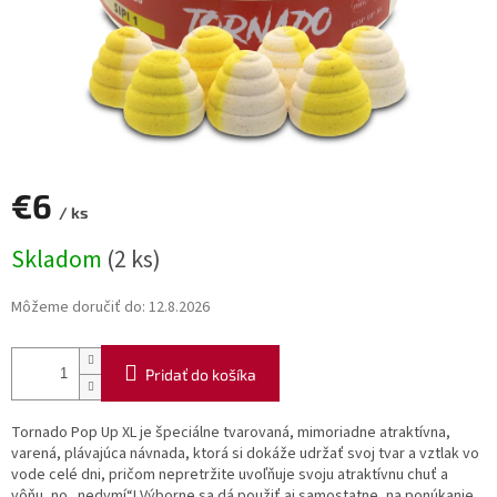
€6
/ ks
Jednotková
Skladom
(2 ks)
cena:
Môžeme doručiť do:
12.8.2026
Pridať do košíka
Tornado Pop Up XL je špeciálne tvarovaná, mimoriadne atraktívna,
varená, plávajúca návnada, ktorá si dokáže udržať svoj tvar a vztlak vo
vode celé dni, pričom nepretržite uvoľňuje svoju atraktívnu chuť a
vôňu, no „nedymí“! Výborne sa dá použiť aj samostatne, na ponúkanie