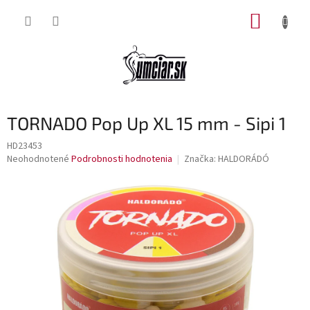
Prejsť
NÁKUP
na
obsah
KOŠÍK
TORNADO Pop Up XL 15 mm - Sipi 1
HD23453
Priemerné
Neohodnotené
Podrobnosti hodnotenia
Značka:
HALDORÁDÓ
hodnotenie
produktu
je
0,0
z
5
hviezdičiek.