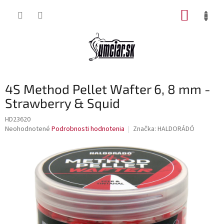
Prejsť
NÁKUP
na
obsah
KOŠÍK
4S Method Pellet Wafter 6, 8 mm -
Strawberry & Squid
HD23620
Priemerné
Neohodnotené
Podrobnosti hodnotenia
Značka:
HALDORÁDÓ
hodnotenie
produktu
je
0,0
z
5
hviezdičiek.