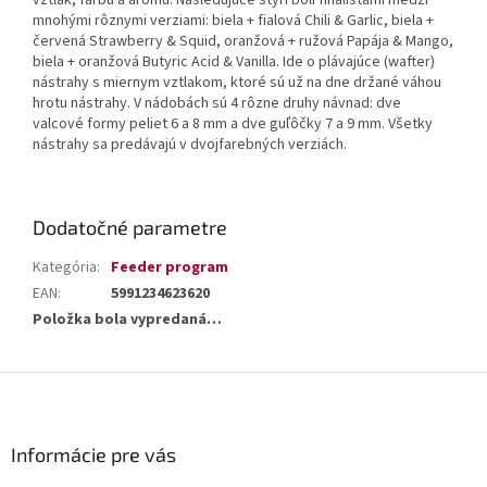
vztlak, farbu a arómu. Nasledujúce štyri boli finalistami medzi
mnohými rôznymi verziami: biela + fialová Chili & Garlic, biela +
červená Strawberry & Squid, oranžová + ružová Papája & Mango,
biela + oranžová Butyric Acid & Vanilla. Ide o plávajúce (wafter)
nástrahy s miernym vztlakom, ktoré sú už na dne držané váhou
hrotu nástrahy. V nádobách sú 4 rôzne druhy návnad: dve
valcové formy peliet 6 a 8 mm a dve guľôčky 7 a 9 mm. Všetky
nástrahy sa predávajú v dvojfarebných verziách.
Dodatočné parametre
Kategória
:
Feeder program
EAN
:
5991234623620
Položka bola vypredaná…
Z
á
p
ä
Informácie pre vás
t