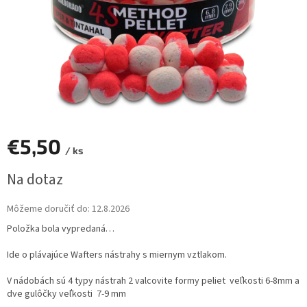
€5,50
/ ks
Jednotková
Na dotaz
cena:
Môžeme doručiť do:
12.8.2026
Položka bola vypredaná…
Ide o plávajúce Wafters nástrahy s miernym vztlakom.
V nádobách sú 4 typy nástrah 2 valcovite formy peliet veľkosti 6-8mm a
dve gulôčky veľkosti 7-9 mm