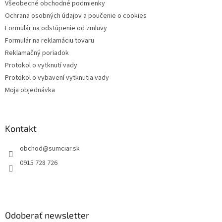
Všeobecné obchodné podmienky
i
Ochrana osobných údajov a poučenie o cookies
e
Formulár na odstúpenie od zmluvy
Formulár na reklamáciu tovaru
Reklamačný poriadok
Protokol o vytknutí vady
Protokol o vybavení vytknutia vady
Moja objednávka
Kontakt
obchod
@
sumciar.sk
0915 728 726
Odoberať newsletter