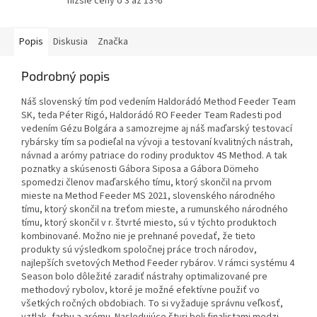
nižšie ceny o 3 až 13%
Popis
Diskusia
Značka
Podrobný popis
Náš slovenský tím pod vedením Haldorádó Method Feeder Team
SK, teda Péter Rigó, Haldorádó RO Feeder Team Radesti pod
vedením Gézu Bolgára a samozrejme aj náš maďarský testovací
rybársky tím sa podieľal na vývoji a testovaní kvalitných nástrah,
návnad a arómy patriace do rodiny produktov 4S Method. A tak
poznatky a skúsenosti Gábora Siposa a Gábora Dömeho
spomedzi členov maďarského tímu, ktorý skončil na prvom
mieste na Method Feeder MS 2021, slovenského národného
tímu, ktorý skončil na treťom mieste, a rumunského národného
tímu, ktorý skončil v r. štvrté miesto, sú v týchto produktoch
kombinované. Možno nie je prehnané povedať, že tieto
produkty sú výsledkom spoločnej práce troch národov,
najlepších svetových Method Feeder rybárov. V rámci systému 4
Season bolo dôležité zaradiť nástrahy optimalizované pre
methodový rybolov, ktoré je možné efektívne použiť vo
všetkých ročných obdobiach. To si vyžaduje správnu veľkosť,