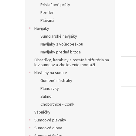
Prívlačové prúty
Feeder
Plávaná
Navíjaky
Sumčiarské navijáky
Navijaky s voľnobežkou
Navijaky predná brzda
Obratlíky, karabíny a ostatné bižutéria na
lov sumcov a zhotovenie montáží
Nástahy na sumce
Gumené nástrahy
Plandavky
Salmo
Chobotnice - Clonk
Vábničky
Sumcové plaváky
Sumcové olova