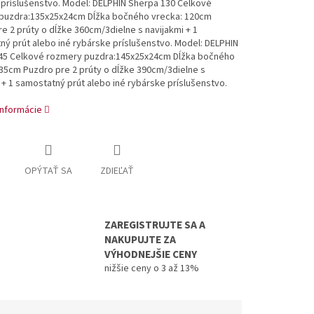
 príslušenstvo. Model: DELPHIN Sherpa 130 Celkové
puzdra:135x25x24cm Dĺžka bočného vrecka: 120cm
e 2 prúty o dĺžke 360cm/3dielne s navijakmi + 1
ý prút alebo iné rybárske príslušenstvo. Model: DELPHIN
45 Celkové rozmery puzdra:145x25x24cm Dĺžka bočného
35cm Puzdro pre 2 prúty o dĺžke 390cm/3dielne s
 + 1 samostatný prút alebo iné rybárske príslušenstvo.
informácie
OPÝTAŤ SA
ZDIEĽAŤ
ZAREGISTRUJTE SA A
NAKUPUJTE ZA
VÝHODNEJŠIE CENY
nižšie ceny o 3 až 13%