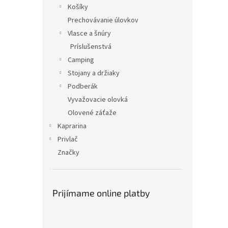
Košíky
Prechovávanie úlovkov
Vlasce a šnúry
Príslušenstvá
Camping
Stojany a držiaky
Podberák
Vyvažovacie olovká
Olovené záťaže
Kaprarina
Privlač
Značky
Prijímame online platby