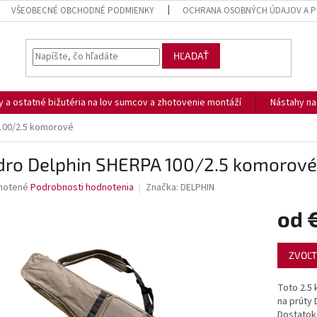
VŠEOBECNÉ OBCHODNÉ PODMIENKY
OCHRANA OSOBNÝCH ÚDAJOV A P
HĽADAŤ
ny a ostatné bižutéria na lov sumcov a zhotovenie montáží
Nástahy n
100/2.5 komorové
dro Delphin SHERPA 100/2.5 komorové
né
notené
Podrobnosti hodnotenia
Značka:
DELPHIN
nie
od
u
Jednotk
ZVOĽT
cena:
iek.
Toto 2.5
na prúty 
Dostatok 