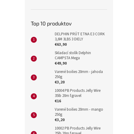
Top 10 produktov
DELPHIN PRÚT ETNA E3 CORK
3,6M 3LBS 3 DIELY
€63,90
Skladací stolík Delphin
CAMPSTA Mega
€49,90
Varené boilies 20mm - jahoda
250g
€3,20
10004 PB Products Jelly Wire
35lb 20m f.gravel
€16
Varené boilies 20mm - mango
250g
€3,20
10002 PB Products Jelly Wire
25lb 20m f.gravel