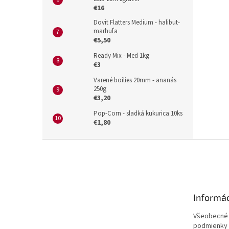
€16
Dovit Flatters Medium - halibut-
marhuľa
€5,50
Ready Mix - Med 1kg
€3
Varené boilies 20mm - ananás
250g
€3,20
Pop-Corn - sladká kukurica 10ks
€1,80
Z
á
p
ä
t
Informác
i
e
Všeobecné
podmienky