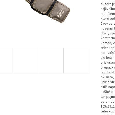
puzdra je
najkvalit
hrubšiem
ktoré pot
švov zar
nosenia.
druhý sp
komfortn
komory do
teleskopi
polovičnú
ale bez n
prísluše
prepážka
(25x22x4c
okuliare,
Druhá str
slúži nap
našité ul
tak pojme
parametr
105x25x2
teleskopi