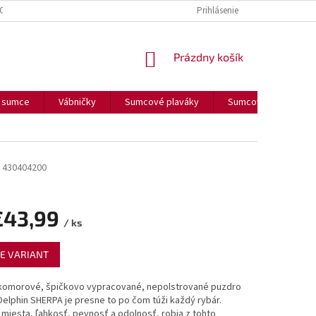
OUČENIE O COOKIES
FORMULÁR NA ODSTÚPENIE OD ZMLUVY
Prihlásenie
FORM
NÁKUPNÝ
Prázdny košík
KOŠÍK
a sumce
Vábničky
Sumcové plaváky
Sumcové olova
430404200
€43,99
/ ks
ová
E VARIANT
 komorové, špičkovo vypracované, nepolstrované puzdro
Delphin SHERPA je presne to po čom túži každý rybár.
miesta, ľahkosť, pevnosť a odolnosť, robia z tohto