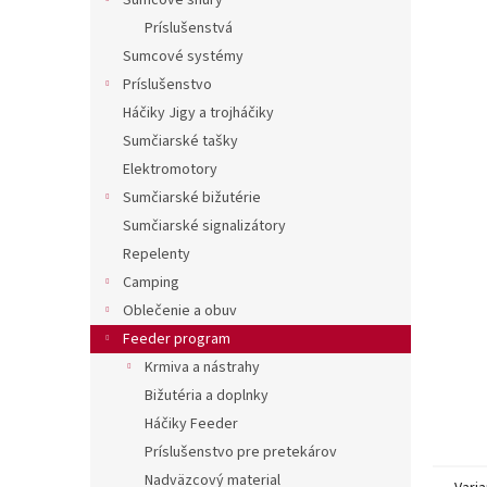
Sumcové šnúry
Príslušenstvá
Sumcové systémy
Príslušenstvo
Háčiky Jigy a trojháčiky
Sumčiarské tašky
Elektromotory
Sumčiarské bižutérie
Sumčiarské signalizátory
Repelenty
Camping
Oblečenie a obuv
Feeder program
Krmiva a nástrahy
Bižutéria a doplnky
Háčiky Feeder
Príslušenstvo pre pretekárov
Nadväzcový material