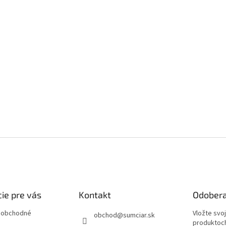
ie pre vás
Kontakt
Odobera
 obchodné
Vložte svo
obchod
@
sumciar.sk
produktoch