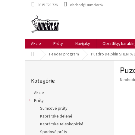
Prejsť
0915 728 726
obchod@sumciar.sk
na
obsah
Akcie
Prúty
Navíjaky
Obratlíky, karabí
Domov
Feeder program
Puzdro Delphin SHERPA 
B
Puz
o
Preskočiť
č
Priemer
Neohod
Kategórie
kategórie
n
hodnote
ý
produkt
Akcie
p
je
Prúty
0,0
a
z
Sumcové prúty
n
5
e
Kaprárske delené
hviezdič
l
Kaprárske teleskopické
Spodové prúty