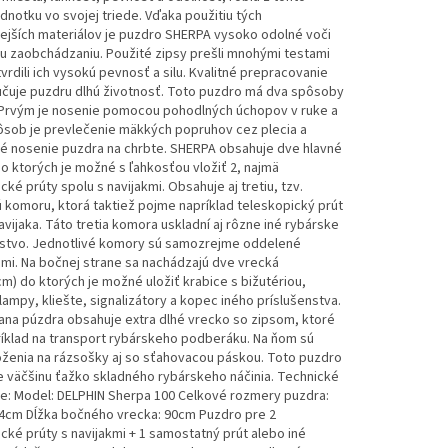
dnotku vo svojej triede. Vďaka použitiu tých
nejších materiálov je puzdro SHERPA vysoko odolné voči
u zaobchádzaniu. Použité zipsy prešli mnohými testami
vrdili ich vysokú pevnosť a silu. Kvalitné prepracovanie
učuje puzdru dlhú životnosť. Toto puzdro má dva spôsoby
 Prvým je nosenie pomocou pohodlných úchopov v ruke a
ôsob je prevlečenie mäkkých popruhov cez plecia a
é nosenie puzdra na chrbte. SHERPA obsahuje dve hlavné
 ktorých je možné s ľahkosťou vložiť 2, najmä
cké prúty spolu s navijakmi. Obsahuje aj tretiu, tzv.
 komoru, ktorá taktiež pojme napríklad teleskopický prút
avijaka. Táto tretia komora uskladní aj rôzne iné rybárske
nstvo. Jednotlivé komory sú samozrejme oddelené
mi. Na bočnej strane sa nachádzajú dve vrecká
m) do ktorých je možné uložiť krabice s bižutériou,
 lampy, kliešte, signalizátory a kopec iného príslušenstva.
ana púzdra obsahuje extra dlhé vrecko so zipsom, ktoré
ríklad na transport rybárskeho podberáku. Na ňom sú
oženia na rázsošky aj so sťahovacou páskou. Toto puzdro
 väčšinu ťažko skladného rybárskeho náčinia. Technické
e: Model: DELPHIN Sherpa 100 Celkové rozmery puzdra:
4cm Dĺžka bočného vrecka: 90cm Puzdro pre 2
cké prúty s navijakmi + 1 samostatný prút alebo iné