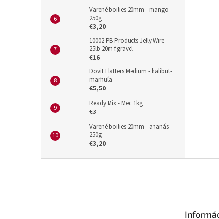
Varené boilies 20mm - mango
250g
€3,20
10002 PB Products Jelly Wire
25lb 20m f.gravel
€16
Dovit Flatters Medium - halibut-
marhuľa
€5,50
Ready Mix - Med 1kg
€3
Varené boilies 20mm - ananás
250g
€3,20
Z
á
p
ä
t
Informác
i