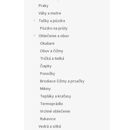
Praky
Váhy a metre
Tašky a púzdra
Púzdro na prúty
Oblečenie a obuv
Okuliare
Obuv a čižmy
Tričká a tielká
Čiapky
Ponožky
Brodiace čižmy a prsačky
Mikiny
Tepláky a kraťasy
Termoprádlo
Vrchné oblečenie
Rukavice
Vedrá a sitká