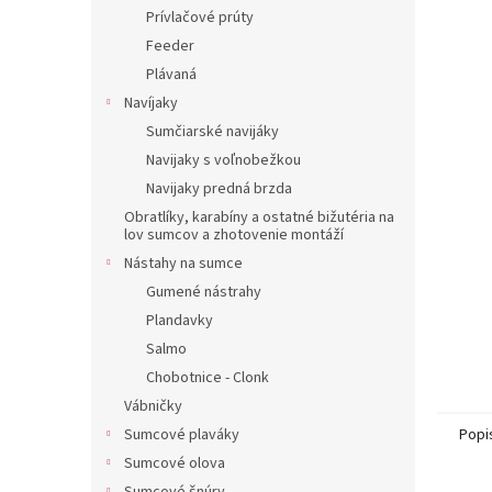
Prívlačové prúty
Feeder
Plávaná
Navíjaky
Sumčiarské navijáky
Navijaky s voľnobežkou
Navijaky predná brzda
Obratlíky, karabíny a ostatné bižutéria na
lov sumcov a zhotovenie montáží
Nástahy na sumce
Gumené nástrahy
Plandavky
Salmo
Chobotnice - Clonk
Vábničky
Sumcové plaváky
Popi
Sumcové olova