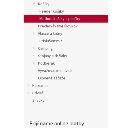
Košíky
Feeder košíky
Method košíky a plničky
Prechovávanie úlovkov
Vlasce a šnúry
Príslušenstvá
Camping
Stojany a držiaky
Podberák
Vyvažovacie olovká
Olovené záťaže
Kaprarina
Privlač
Značky
Prijímame online platby