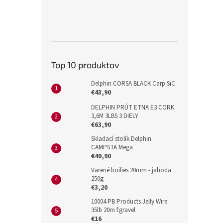
Top 10 produktov
Delphin CORSA BLACK Carp SiC
€43,90
DELPHIN PRÚT ETNA E3 CORK
3,6M 3LBS 3 DIELY
€63,90
Skladací stolík Delphin
CAMPSTA Mega
€49,90
Varené boilies 20mm - jahoda
250g
€3,20
10004 PB Products Jelly Wire
35lb 20m f.gravel
€16