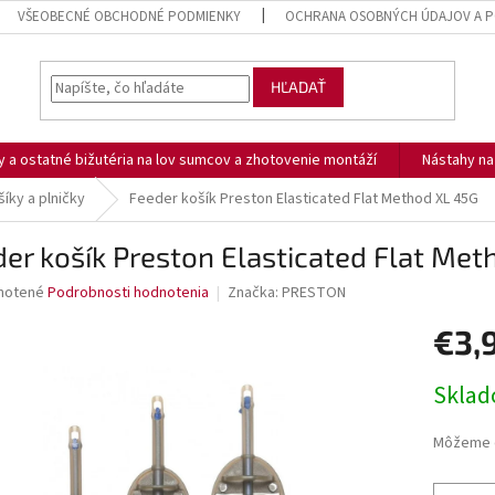
VŠEOBECNÉ OBCHODNÉ PODMIENKY
OCHRANA OSOBNÝCH ÚDAJOV A P
HĽADAŤ
ny a ostatné bižutéria na lov sumcov a zhotovenie montáží
Nástahy n
íky a plničky
Feeder košík Preston Elasticated Flat Method XL 45G
er košík Preston Elasticated Flat Met
né
notené
Podrobnosti hodnotenia
Značka:
PRESTON
nie
€3,
u
Jednotk
Skla
cena:
iek.
Môžeme d