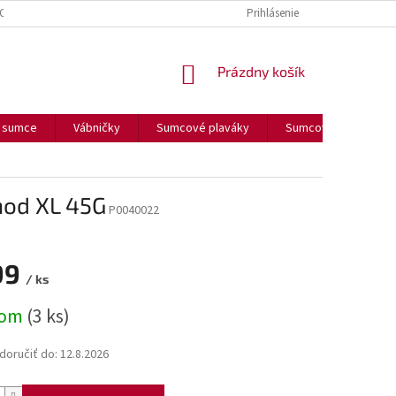
OUČENIE O COOKIES
FORMULÁR NA ODSTÚPENIE OD ZMLUVY
Prihlásenie
FORM
NÁKUPNÝ
Prázdny košík
KOŠÍK
a sumce
Vábničky
Sumcové plaváky
Sumcové olova
hod XL 45G
P0040022
99
/ ks
ová
dom
(3 ks)
oručiť do:
12.8.2026