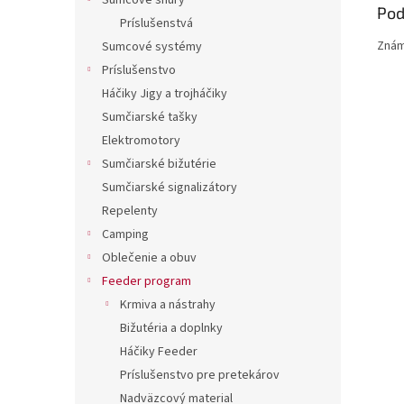
Sumcové šnúry
Pod
Príslušenstvá
Znám
Sumcové systémy
Príslušenstvo
Háčiky Jigy a trojháčiky
Sumčiarské tašky
Elektromotory
Sumčiarské bižutérie
Sumčiarské signalizátory
Repelenty
Camping
Oblečenie a obuv
Feeder program
Krmiva a nástrahy
Bižutéria a doplnky
Háčiky Feeder
Príslušenstvo pre pretekárov
Nadväzcový material