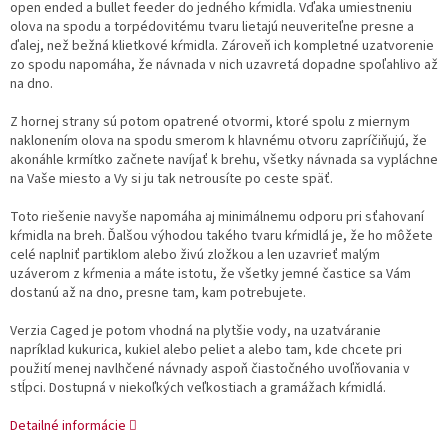
open ended a bullet feeder do jedného kŕmidla. Vďaka umiestneniu
olova na spodu a torpédovitému tvaru lietajú neuveriteľne presne a
ďalej, než bežná klietkové kŕmidla. Zároveň ich kompletné uzatvorenie
zo spodu napomáha, že návnada v nich uzavretá dopadne spoľahlivo až
na dno.
Z hornej strany sú potom opatrené otvormi, ktoré spolu z miernym
naklonením olova na spodu smerom k hlavnému otvoru zapríčiňujú, že
akonáhle krmítko začnete navíjať k brehu, všetky návnada sa vypláchne
na Vaše miesto a Vy si ju tak netrousíte po ceste späť.
Toto riešenie navyše napomáha aj minimálnemu odporu pri sťahovaní
kŕmidla na breh. Ďalšou výhodou takého tvaru kŕmidlá je, že ho môžete
celé naplniť partiklom alebo živú zložkou a len uzavrieť malým
uzáverom z kŕmenia a máte istotu, že všetky jemné častice sa Vám
dostanú až na dno, presne tam, kam potrebujete.
Verzia Caged je potom vhodná na plytšie vody, na uzatváranie
napríklad kukurica, kukiel alebo peliet a alebo tam, kde chcete pri
použití menej navlhčené návnady aspoň čiastočného uvoľňovania v
stĺpci. Dostupná v niekoľkých veľkostiach a gramážach kŕmidlá.
Detailné informácie