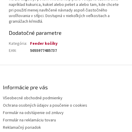
napríklad kukurica, kukiel alebo peliet a alebo tam, kde chcete
pri použití menej navlhčené návnady aspoň čiastočného
uvoľňovania v stĺpci. Dostupná v niekoľkých veľkostiach a
gramážach kŕmidlá.
Dodatočné parametre
Kategória
:
Feeder košíky
EAN
:
5055977485737
Z
á
p
ä
Informácie pre vás
t
Všeobecné obchodné podmienky
i
Ochrana osobných údajov a poučenie o cookies
e
Formulár na odstúpenie od zmluvy
Formulár na reklamáciu tovaru
Reklamačný poriadok