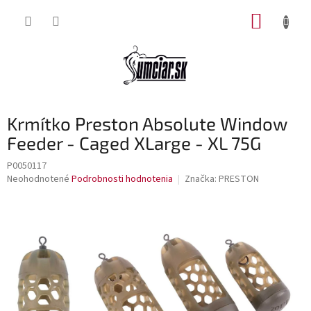
Prejsť
NÁKUP
na
obsah
KOŠÍK
Krmítko Preston Absolute Window
Feeder - Caged XLarge - XL 75G
P0050117
Priemerné
Neohodnotené
Podrobnosti hodnotenia
Značka:
PRESTON
hodnotenie
produktu
je
0,0
z
5
hviezdičiek.