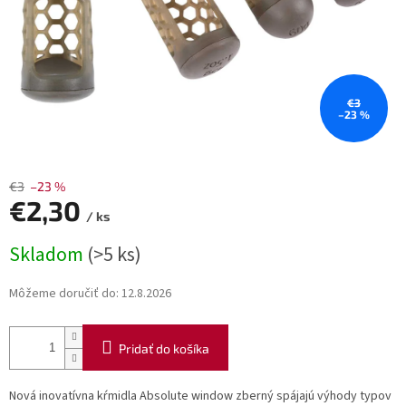
€3
–23 %
€3
–23 %
€2,30
/ ks
Jednotková
Skladom
(>5 ks)
cena:
Môžeme doručiť do:
12.8.2026
Pridať do košíka
Nová inovatívna kŕmidla Absolute window zberný spájajú výhody typov