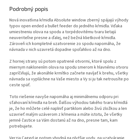
Podrobný popis
Nová inovatívna kŕmidla Absolute window zberný spájajú výhody
typov open ended a bullet feeder do jedného kŕmidla. Vďaka
umiestneniu olova na spodu a torpédovitému tvaru lietajú
neuveriteľne presne a ďalej, než bežná klietkové kŕmidla.
Zároveň ich kompletné uzatvorenie zo spodu napomáha, že
návnada v nich uzavretá dopadne spoľahlivo až na dno.
Z hornej strany sú potom opatrené otvormi, ktoré spolu z
miernym naklonením olova na spodu smerom k hlavnému otvoru
zapríčiňujú, že akonáhle krmítko začnete navíjať k brehu, všetky
návnada sa vypláchne na Vaše miesto a Vy si ju tak netrousíte po
ceste späť.
Toto riešenie navyše napomáha aj minimálnemu odporu pri
sťahovaní kŕmidla na breh. Ďalšou výhodou takého tvaru kŕmidlá
je, že ho môžete celé naplniť partiklom alebo živú zložkou a len
uzavrieť malým uzáverom z kŕmenia a máte istotu, že všetky
jemné častice sa Vám dostanú až na dno, presne tam, kam
potrebujete.
Verzia Caged je potom vhodná na plytšie vody, na uzatváranie