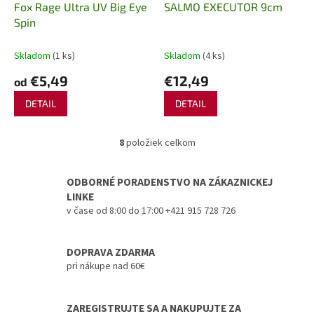
Fox Rage Ultra UV Big Eye
SALMO EXECUTOR 9cm
Spin
Skladom
(1 ks)
Skladom
(4 ks)
€5,49
€12,49
od
DETAIL
DETAIL
8
položiek celkom
O
v
l
ODBORNÉ PORADENSTVO NA ZÁKAZNICKEJ
á
LINKE
d
v čase od 8:00 do 17:00 +421 915 728 726
a
c
i
DOPRAVA ZDARMA
e
pri nákupe nad 60€
p
r
v
ZAREGISTRUJTE SA A NAKUPUJTE ZA
k