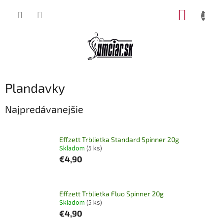
Prejsť
NÁKUP
na
obsah
KOŠÍK
Plandavky
Najpredávanejšie
Effzett Trblietka Standard Spinner 20g
Skladom
(5 ks)
€4,90
Effzett Trblietka Fluo Spinner 20g
Skladom
(5 ks)
€4,90