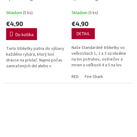
Skladom
(5 ks)
Skladom
(5 ks)
€4,90
€4,90
DETAIL
Do košíka
Naše štandardné trblietky vo
Tieto trblietky patria do výbavy
veľkostiach 1, 2 a 3 sú ideálne
každého rybára, ktorý loví
na lov pstruhov, ostriežov a
dravce na prívlač. Najmä počas
mrien a veľkosti 4 a 5 na lov
zamračených dní alebo v
zubáčov, šťúk a lososov.S
kalných vodách môžu fluo farby
hrdosťou môžeme povedať,
RED
Fire Shark
znamenať rozdiel medzi
že...
úspechom...