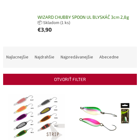
WIZARD CHUBBY SPOON UL BLYSKÁČ 3cm 2,8g
📦 Skladom
(1 ks)
€3,90
R
a
Najlacnejšie
Najdrahšie
Najpredávanejšie
Abecedne
d
e
n
OTVORIŤ FILTER
i
e
V
p
ý
r
p
o
i
d
s
u
p
k
r
t