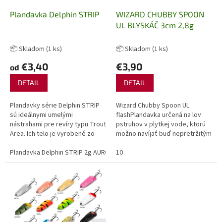
o
o
d
Plandavka Delphin STRIP
WIZARD CHUBBY SPOON
v
u
UL BLYSKÁČ 3cm 2,8g
k
t
📦 Skladom
(1 ks)
📦 Skladom
(1 ks)
o
€3,40
€3,90
od
v
DETAIL
DETAIL
Plandavky série Delphin STRIP
Wizard Chubby Spoon UL
sú ideálnymi umelými
flashPlandavka určená na lov
nástrahami pre revíry typu Trout
pstruhov v plytkej vode, ktorú
Area. Ich telo je vyrobené zo
možno navíjať buď nepretržitým
zinkovej zliatiny. Sú vybavené
pomalým navíjaním, alebo
kvalitným jednoháčikom BOMB
Plandavka Delphin STRIP 2g AURO Hook #8
pomocou tzv. efektu „wall-
10
Plandavka Delphin STRIP 
s...
leaf“.Pomer...