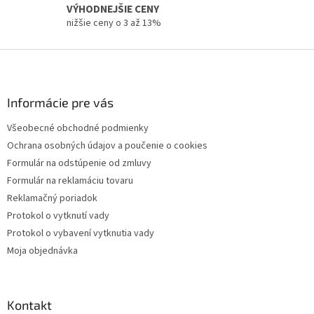
y
VÝHODNEJŠIE CENY
v
nižšie ceny o 3 až 13%
ý
p
Z
i
á
s
p
u
ä
Informácie pre vás
t
Všeobecné obchodné podmienky
i
Ochrana osobných údajov a poučenie o cookies
e
Formulár na odstúpenie od zmluvy
Formulár na reklamáciu tovaru
Reklamačný poriadok
Protokol o vytknutí vady
Protokol o vybavení vytknutia vady
Moja objednávka
Kontakt