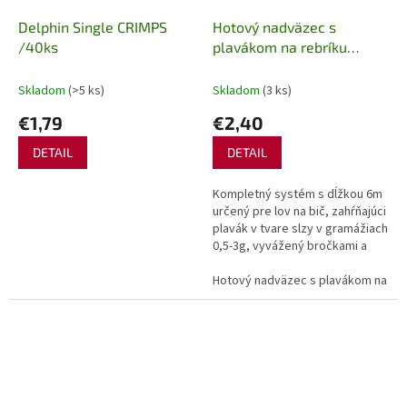
Delphin Single CRIMPS
Hotový nadväzec s
/40ks
plavákom na rebríku
Delphin FloatGO
Skladom
(>5 ks)
Skladom
(3 ks)
€1,79
€2,40
DETAIL
DETAIL
Kompletný systém s dĺžkou 6m
určený pre lov na bič, zahŕňajúci
plavák v tvare slzy v gramážiach
0,5-3g, vyvážený bročkami a
ukončený nadväzcom s malým
lopatkovým háčikom.Celá...
Hotový nadväzec s plavákom na reb