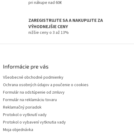
pri nákupe nad 60€
k
y
v
ZAREGISTRUJTE SA A NAKUPUJTE ZA
ý
VÝHODNEJŠIE CENY
p
i
nižšie ceny o 3 až 13%
s
u
Z
á
p
ä
Informácie pre vás
t
Všeobecné obchodné podmienky
i
Ochrana osobných údajov a poučenie o cookies
e
Formulár na odstúpenie od zmluvy
Formulár na reklamáciu tovaru
Reklamačný poriadok
Protokol o vytknutí vady
Protokol o vybavení vytknutia vady
Moja objednávka