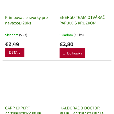
Krimpovacie svorky pre
ENERGO TEAM OTVÁRAČ
náväzce/20ks
PAPULE S KRÚŽKOM
Skladom
(5 ks)
Skladom
(>5 ks)
€2,49
€2,80
DETAIL
Do košíka
CARP EXPERT
HALDORADO DOCTOR
ANTISEPTICKÝ SPREJ
BLUE - ANTIBAKTERIALNY