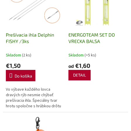
i
d
s
u
p
k
r
t
o
o
d
Prešívacia ihla Delphin
ENERGOTEAM SET DO
v
u
FISHY /3ks
VRECKA BALSA
k
t
Skladom
(2 ks)
Skladom
(>5 ks)
o
€1,50
€1,60
od
v
DETAIL
Do košíka
Vo výbave každého lovca
dravých rýb nesmie chýbať
prešívacia ihla. Špeciálny tvar
hrotu spoločne s hrúbkou drôtu
ihly umožní bezproblémové
našitie nástrahovej rybky
priamo popod...