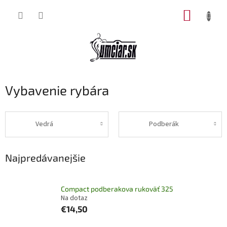
Prejsť
NÁKUP
na
obsah
KOŠÍK
Vybavenie rybára
Vedrá
Podberák
Najpredávanejšie
Compact podberakova rukoväť 325
Na dotaz
€14,50