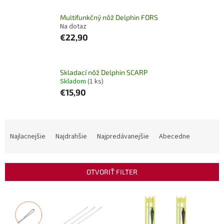
Multifunkčný nôž Delphin FORS
Na dotaz
€22,90
Skladací nôž Delphin SCARP
Skladom
(1 ks)
€15,90
R
a
Najlacnejšie
Najdrahšie
Najpredávanejšie
Abecedne
d
e
n
OTVORIŤ FILTER
i
e
V
p
ý
r
p
o