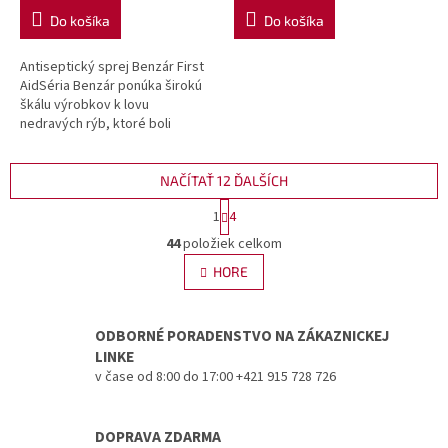
Do košíka
Do košíka
Antiseptický sprej Benzár First
AidSéria Benzár ponúka širokú
škálu výrobkov k lovu
nedravých rýb, ktoré boli
vyrobené na základe skúseností
dlhoročného pretekárskeho
rybára...
NAČÍTAŤ 12 ĎALŠÍCH
S
1
4
t
O
r
44
položiek celkom
v
á
l
HORE
n
á
k
d
o
v
a
ODBORNÉ PORADENSTVO NA ZÁKAZNICKEJ
a
c
LINKE
n
i
v čase od 8:00 do 17:00 +421 915 728 726
i
e
e
p
r
DOPRAVA ZDARMA
v