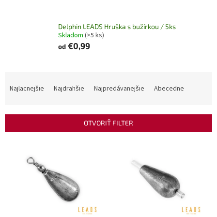
Delphin LEADS Hruška s bužírkou / 5ks
Skladom
(>5 ks)
€0,99
od
R
a
Najlacnejšie
Najdrahšie
Najpredávanejšie
Abecedne
d
e
n
OTVORIŤ FILTER
i
e
V
p
ý
r
p
o
i
d
s
u
p
k
r
t