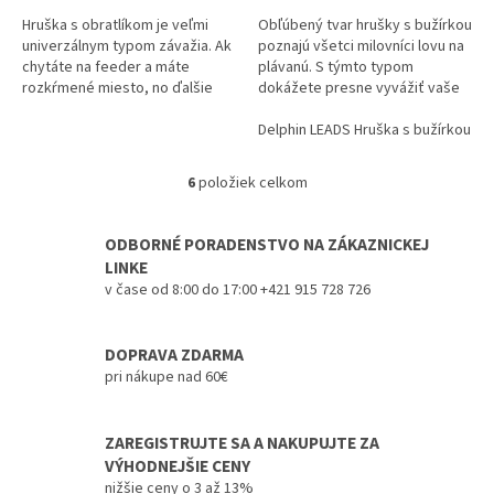
Hruška s obratlíkom je veľmi
Obľúbený tvar hrušky s bužírkou
univerzálnym typom závažia. Ak
poznajú všetci milovníci lovu na
chytáte na feeder a máte
plávanú. S týmto typom
rozkŕmené miesto, no ďalšie
dokážete presne vyvážiť vaše
hádzanie s krmítkom by ryby
koncové montáže. Či sa
plašilo, použite hrušku s...
chystáte loviť klasickou
Delphin LEADS Hruška s bužírkou / 1
plávanou a...
6
položiek celkom
O
v
l
ODBORNÉ PORADENSTVO NA ZÁKAZNICKEJ
á
LINKE
d
v čase od 8:00 do 17:00 +421 915 728 726
a
c
i
DOPRAVA ZDARMA
e
pri nákupe nad 60€
p
r
v
ZAREGISTRUJTE SA A NAKUPUJTE ZA
k
y
VÝHODNEJŠIE CENY
v
nižšie ceny o 3 až 13%