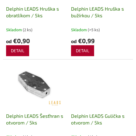
o
o
d
Delphin LEADS Hruška s
Delphin LEADS Hruška s
v
u
obratlíkom / 5ks
bužírkou / 5ks
k
t
Skladom
(2 ks)
Skladom
(>5 ks)
o
€0,90
€0,99
od
od
v
DETAIL
DETAIL
Delphin LEADS Šesťhran s
Delphin LEADS Gulička s
otvorom / 5ks
otvorom / 5ks