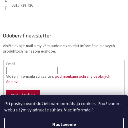
0915 728 726
Odoberať newsletter
Vložte svoj e-mail a my Vám budeme zasielať informácie o nových
produktoch na našom e-shope.
Email
Vložením e-mailu súhlasíte s
podmienkami ochrany osobných
údajov
PRIHLÁSIŤ SA
Pri poskytovaní služieb nám pomáhajú cookies. Používaním
webu s tým vyjadrujete súhlas.
Viac informácií
Vytvoril Shoptet
Nastavenie