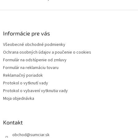
ý
p
Z
i
á
s
p
u
ä
Informácie pre vás
t
Všeobecné obchodné podmienky
i
Ochrana osobných údajov a poučenie o cookies
e
Formulár na odstúpenie od zmluvy
Formulár na reklamáciu tovaru
Reklamačný poriadok
Protokol o vytknutí vady
Protokol o vybavení vytknutia vady
Moja objednávka
Kontakt
obchod
@
sumciar.sk