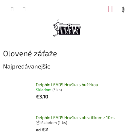
Prejsť
NÁKUP
na
obsah
KOŠÍK
Olovené záťaže
Najpredávanejšie
Delphin LEADS Hruška s bužírkou
Skladom
(5 ks)
€3,10
Delphin LEADS Hruška s obratlíkom / 10ks
📦 Skladom
(1 ks)
€2
od