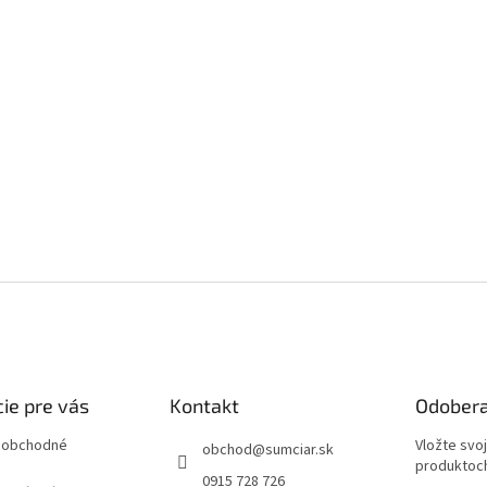
ie pre vás
Kontakt
Odobera
 obchodné
Vložte svo
obchod
@
sumciar.sk
produktoch
0915 728 726