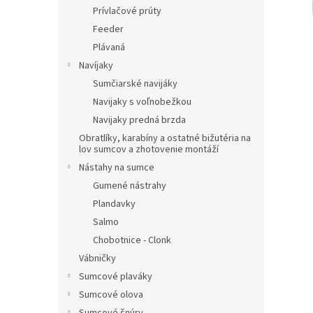
Prívlačové prúty
Feeder
Plávaná
Navíjaky
Sumčiarské navijáky
Navijaky s voľnobežkou
Navijaky predná brzda
Obratlíky, karabíny a ostatné bižutéria na
lov sumcov a zhotovenie montáží
Nástahy na sumce
Gumené nástrahy
Plandavky
Salmo
Chobotnice - Clonk
Vábničky
Sumcové plaváky
Sumcové olova