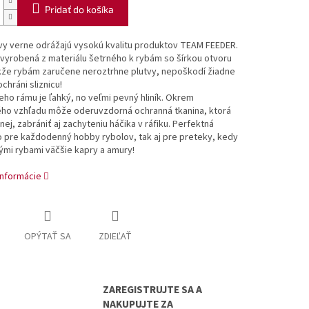
Pridať do košíka
vy verne odrážajú vysokú kvalitu produktov TEAM FEEDER.
 vyrobená z materiálu šetrného k rybám so šírkou otvoru
kže rybám zaručene neroztrhne plutvy, nepoškodí žiadne
chráni sliznicu!
jeho rámu je ľahký, no veľmi pevný hliník. Okrem
ého vzhľadu môže oderuvzdorná ochranná tkanina, ktorá
nej, zabrániť aj zachyteniu háčika v ráfiku. Perfektná
 pre každodenný hobby rybolov, tak aj pre preteky, kedy
ými rybami väčšie kapry a amury!
informácie
OPÝTAŤ SA
ZDIEĽAŤ
ZAREGISTRUJTE SA A
NAKUPUJTE ZA