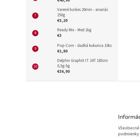
€40,90
Varené boilies 20mm - ananás
250g
€3,20
Ready Mix - Med 1kg
€3
Pop-Corn - sladká kukurica 10ks
€1,80
Delphin GraphiX IT 24T 185cm
0,5g-5g
€36,90
Z
á
p
ä
t
Informác
i
e
Všeobecné
podmienky