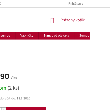
OUČENIE O COOKIES
FORMULÁR NA ODSTÚPENIE OD ZMLUVY
Prihlásenie
FORM
NÁKUPNÝ
Prázdny košík
KOŠÍK
a sumce
Vábničky
Sumcové plaváky
Sumcové olova
,90
/ ks
ová
dom
(2 ks)
oručiť do:
12.8.2026