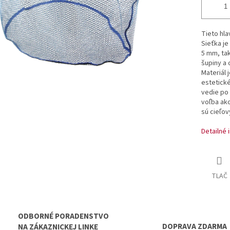
Tieto hla
Sieťka je
5 mm, ta
šupiny a o
Materiál 
estetick
vedie po 
voľba ako
sú cieľov
Detailné 
TLAČ
ODBORNÉ PORADENSTVO
DOPRAVA ZDARMA
NA ZÁKAZNICKEJ LINKE