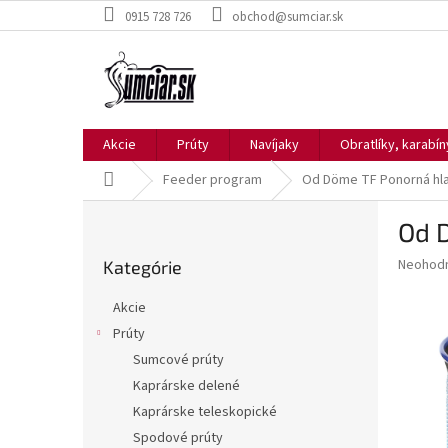
Prejsť
0915 728 726
obchod@sumciar.sk
na
obsah
Akcie
Prúty
Navíjaky
Obratlíky, karabí
Domov
Feeder program
Od Döme TF Ponorná hla
B
Od 
o
Preskočiť
č
Priemer
Neohod
Kategórie
kategórie
n
hodnote
ý
produkt
Akcie
p
je
Prúty
0,0
a
z
Sumcové prúty
n
5
e
Kaprárske delené
hviezdič
l
Kaprárske teleskopické
Spodové prúty