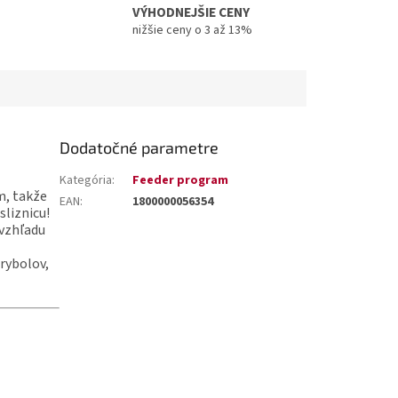
VÝHODNEJŠIE CENY
nižšie ceny o 3 až 13%
Dodatočné parametre
Kategória
:
Feeder program
m, takže
EAN
:
1800000056354
sliznicu!
 vzhľadu
rybolov,