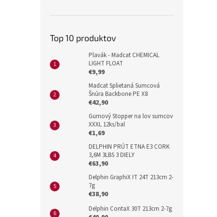
Top 10 produktov
Plavák - Madcat CHEMICAL
LIGHT FLOAT
€9,99
Madcat Splietaná Sumcová
Šnúra Backbone PE X8
€42,90
Gumový Stopper na lov sumcov
XXXL 12ks/bal
€1,69
DELPHIN PRÚT ETNA E3 CORK
3,6M 3LBS 3 DIELY
€63,90
Delphin GraphiX IT 24T 213cm 2-
7g
€38,90
Delphin ContaX 30T 213cm 2-7g