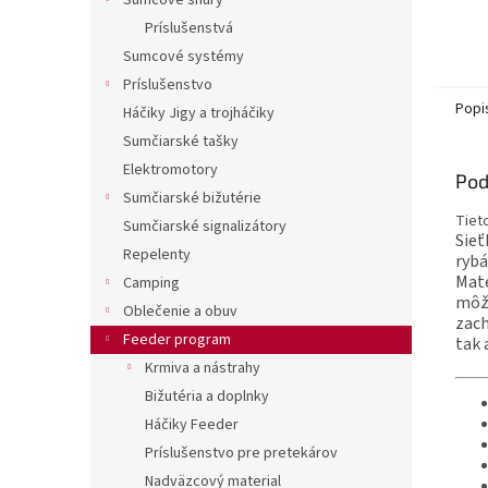
Sumcové šnúry
Príslušenstvá
Sumcové systémy
Príslušenstvo
Popi
Háčiky Jigy a trojháčiky
Sumčiarské tašky
Elektromotory
Pod
Sumčiarské bižutérie
Tiet
Sumčiarské signalizátory
Sieť
Repelenty
rybá
Mate
Camping
môže
Oblečenie a obuv
zach
Feeder program
tak 
Krmiva a nástrahy
Bižutéria a doplnky
Háčiky Feeder
Príslušenstvo pre pretekárov
Nadväzcový material