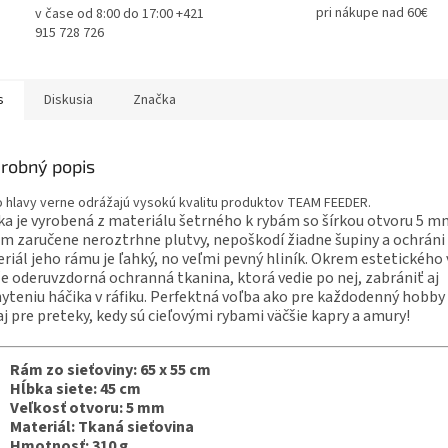
pri nákupe nad 60€
v čase od 8:00 do 17:00 +421
915 728 726
s
Diskusia
Značka
robný popis
o hlavy verne odrážajú vysokú kvalitu produktov TEAM FEEDER.
ka je vyrobená z materiálu šetrného k rybám so šírkou otvoru 5 m
m zaručene neroztrhne plutvy, nepoškodí žiadne šupiny a ochráni 
riál jeho rámu je ľahký, no veľmi pevný hliník. Okrem estetického
 oderuvzdorná ochranná tkanina, ktorá vedie po nej, zabrániť aj
yteniu háčika v ráfiku. Perfektná voľba ako pre každodenný hobby 
aj pre preteky, kedy sú cieľovými rybami väčšie kapry a amury!
Rám zo sieťoviny: 65 x 55 cm
Hĺbka siete: 45 cm
Veľkosť otvoru: 5 mm
Materiál: Tkaná sieťovina
Hmotnosť: 310 g