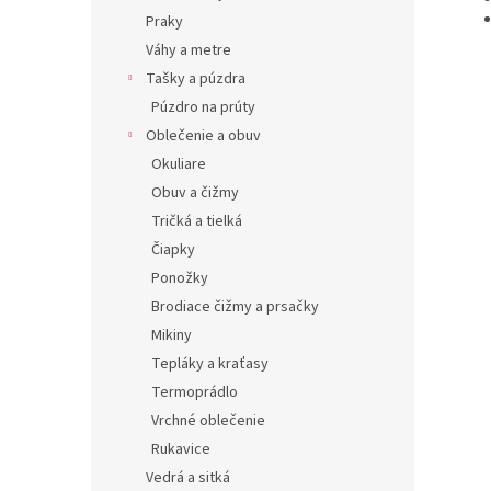
Praky
Váhy a metre
Tašky a púzdra
Púzdro na prúty
Oblečenie a obuv
Okuliare
Obuv a čižmy
Tričká a tielká
Čiapky
Ponožky
Brodiace čižmy a prsačky
Mikiny
Tepláky a kraťasy
Termoprádlo
Vrchné oblečenie
Rukavice
Vedrá a sitká