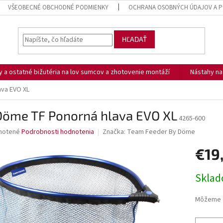
VŠEOBECNÉ OBCHODNÉ PODMIENKY
OCHRANA OSOBNÝCH ÚDAJOV A P
HĽADAŤ
ny a ostatné bižutéria na lov sumcov a zhotovenie montáží
Nástahy n
va EVO XL
Döme TF Ponorná hlava EVO XL
4265-600
né
notené
Podrobnosti hodnotenia
Značka:
Team Feeder By Döme
nie
€19
u
Jednotk
Skla
cena:
iek.
Môžeme d