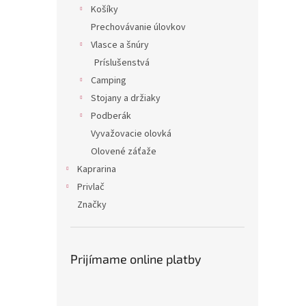
Košíky
Prechovávanie úlovkov
Vlasce a šnúry
Príslušenstvá
Camping
Stojany a držiaky
Podberák
Vyvažovacie olovká
Olovené záťaže
Kaprarina
Privlač
Značky
Prijímame online platby