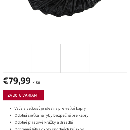
€79,99
/ ks
Jednotková
ZVOĽTE VARIANT
cena:
Väčšia veľkosť je ideálna pre veľké kapry
Odolná sieťka na ryby bezpečná pre kapry
Odolné plastové krúžky a držadlá
Ochranná látka okolo spodných krúžkov