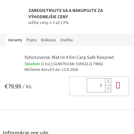
ZAREGISTRUJTE SA A NAKUPUJTE ZA
VÝHODNEJŠIE CENY
nižšie ceny o 3 až 13%
Varianty
Popis
Diskusia
Značka
Vyhotovenie: Matrix 4.0m Carp Safe Keepnet
Skladom
(1 ks)
| GLN076
EAN:
5056212179862
Môžeme doručiť do:
12.8.2026
Do 
€79,99
/ ks
Z
á
p
ä
Informácie pre vás