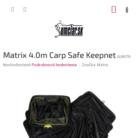
Prejsť
NÁKUP
na
obsah
KOŠÍK
Matrix 4.0m Carp Safe Keepnet
GLN076
Priemerné
Neohodnotené
Podrobnosti hodnotenia
Značka:
Matrix
hodnotenie
produktu
je
0,0
z
5
hviezdičiek.