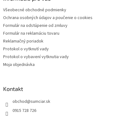
t
Všeobecné obchodné podmienky
i
Ochrana osobných údajov a poučenie o cookies
e
Formulár na odstúpenie od zmluvy
Formulár na reklamáciu tovaru
Reklamačný poriadok
Protokol o vytknutí vady
Protokol o vybavení vytknutia vady
Moja objednávka
Kontakt
obchod
@
sumciar.sk
0915 728 726