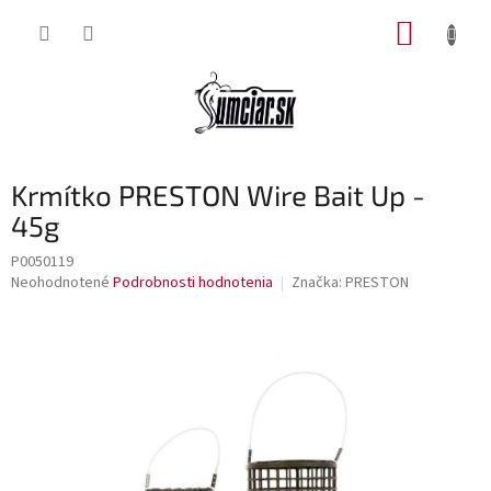
Prejsť
NÁKUP
na
obsah
KOŠÍK
Krmítko PRESTON Wire Bait Up -
45g
P0050119
Priemerné
Neohodnotené
Podrobnosti hodnotenia
Značka:
PRESTON
hodnotenie
produktu
je
0,0
z
5
hviezdičiek.