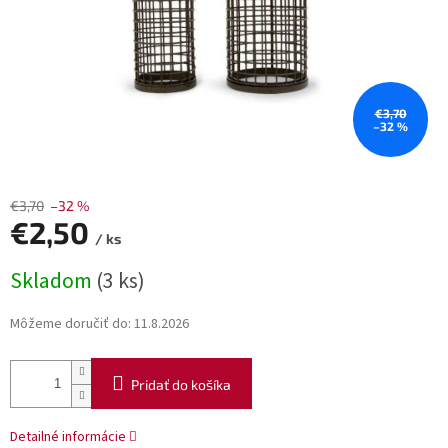
€3,70
–32 %
€3,70
–32 %
€2,50
/ ks
Jednotková
Skladom
(3 ks)
cena:
Môžeme doručiť do:
11.8.2026
Pridať do košíka
Detailné informácie