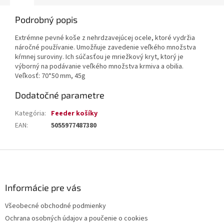
Podrobný popis
Extrémne pevné koše z nehrdzavejúcej ocele, ktoré vydržia
náročné používanie. Umožňuje zavedenie veľkého množstva
kŕmnej suroviny. Ich súčasťou je mriežkový kryt, ktorý je
výborný na podávanie veľkého množstva krmiva a obilia.
Veľkosť: 70*50 mm, 45g
Dodatočné parametre
Kategória
:
Feeder košíky
EAN
:
5055977487380
Z
á
p
ä
Informácie pre vás
t
Všeobecné obchodné podmienky
i
Ochrana osobných údajov a poučenie o cookies
e