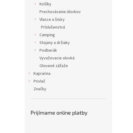
Košíky
Prechovávanie úlovkov
Vlasce a šnúry
Príslušenstvá
Camping
Stojany a držiaky
Podberák
Vyvažovacie olovká
Olovené záťaže
Kaprarina
Privlač
Značky
Prijímame online platby