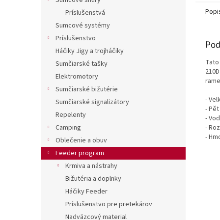
Sumcové šnúry
Popi
Príslušenstvá
Sumcové systémy
Príslušenstvo
Pod
Háčiky Jigy a trojháčiky
Tato
Sumčiarské tašky
210D
Elektromotory
rame
Sumčiarské bižutérie
- Vel
Sumčiarské signalizátory
- Pět
Repelenty
- Vo
- Ro
Camping
- Hm
Oblečenie a obuv
Feeder program
Krmiva a nástrahy
Bižutéria a doplnky
Háčiky Feeder
Príslušenstvo pre pretekárov
Nadväzcový material