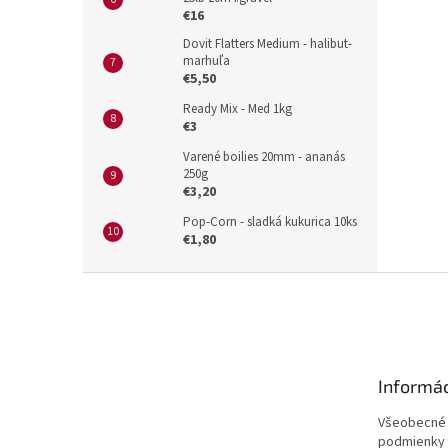
€16
Dovit Flatters Medium - halibut-
marhuľa
€5,50
Ready Mix - Med 1kg
€3
Varené boilies 20mm - ananás
250g
€3,20
Pop-Corn - sladká kukurica 10ks
€1,80
Z
á
p
ä
t
Informác
i
e
Všeobecné
podmienky