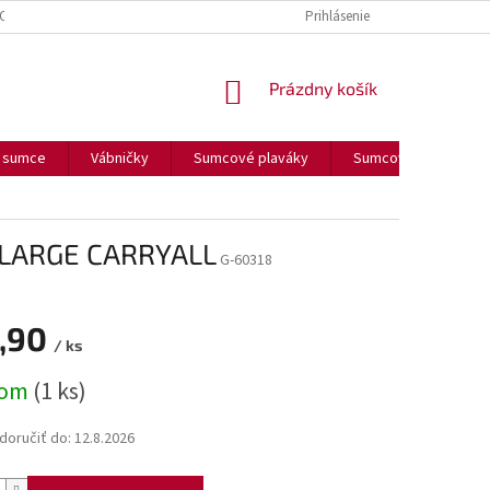
OUČENIE O COOKIES
FORMULÁR NA ODSTÚPENIE OD ZMLUVY
Prihlásenie
FORM
NÁKUPNÝ
Prázdny košík
KOŠÍK
a sumce
Vábničky
Sumcové plaváky
Sumcové olova
 LARGE CARRYALL
G-60318
,90
/ ks
ová
dom
(1 ks)
oručiť do:
12.8.2026