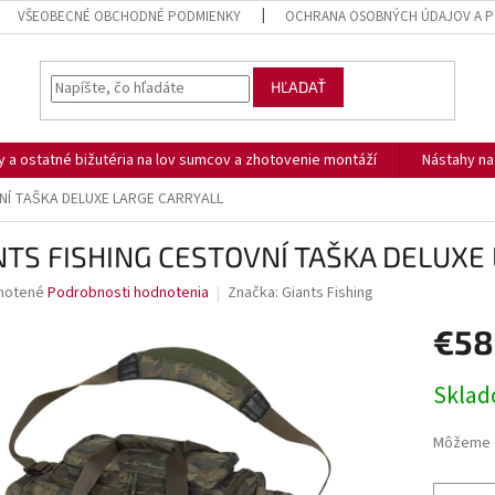
VŠEOBECNÉ OBCHODNÉ PODMIENKY
OCHRANA OSOBNÝCH ÚDAJOV A P
HĽADAŤ
ny a ostatné bižutéria na lov sumcov a zhotovenie montáží
Nástahy n
NÍ TAŠKA DELUXE LARGE CARRYALL
NTS FISHING CESTOVNÍ TAŠKA DELUXE
né
notené
Podrobnosti hodnotenia
Značka:
Giants Fishing
nie
€58
u
Jednotk
Skla
cena:
iek.
Môžeme d