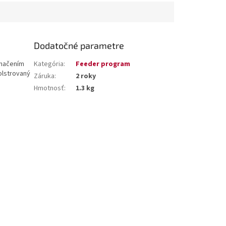
Dodatočné parametre
značením
Kategória
:
Feeder program
olstrovaný
Záruka
:
2 roky
Hmotnosť
:
1.3 kg