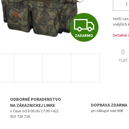
Z
Vetší ces
vnějších 
Detailné 
ZADARMO
A
D
TLAČ
A
R
ODBORNÉ PORADENSTVO
DOPRAVA ZDARMA
NA ZÁKAZNICKEJ LINKE
pri nákupe nad 60€
v čase od 8:00 do 17:00 +421
915 728 726
M