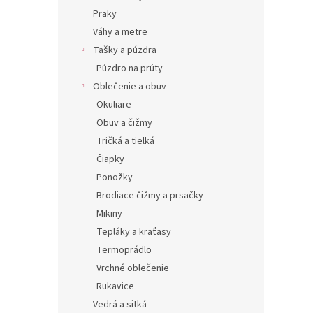
Praky
Váhy a metre
Tašky a púzdra
Púzdro na prúty
Oblečenie a obuv
Okuliare
Obuv a čižmy
Tričká a tielká
Čiapky
Ponožky
Brodiace čižmy a prsačky
Mikiny
Tepláky a kraťasy
Termoprádlo
Vrchné oblečenie
Rukavice
Vedrá a sitká