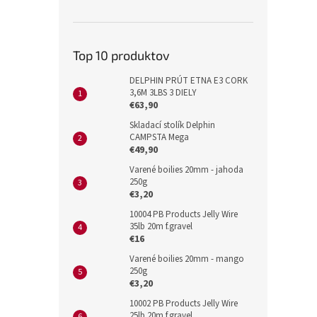
Top 10 produktov
DELPHIN PRÚT ETNA E3 CORK
3,6M 3LBS 3 DIELY
€63,90
Skladací stolík Delphin
CAMPSTA Mega
€49,90
Varené boilies 20mm - jahoda
250g
€3,20
10004 PB Products Jelly Wire
35lb 20m f.gravel
€16
Varené boilies 20mm - mango
250g
€3,20
10002 PB Products Jelly Wire
25lb 20m f.gravel