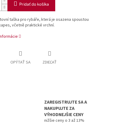
Pridať do košíka
tovní taška pro rybáře, která je osazena spoustou
kapes, včetně praktické vrchní.
informácie
OPÝTAŤ SA
ZDIEĽAŤ
ZAREGISTRUJTE SA A
NAKUPUJTE ZA
VÝHODNEJŠIE CENY
nižšie ceny o 3 až 13%