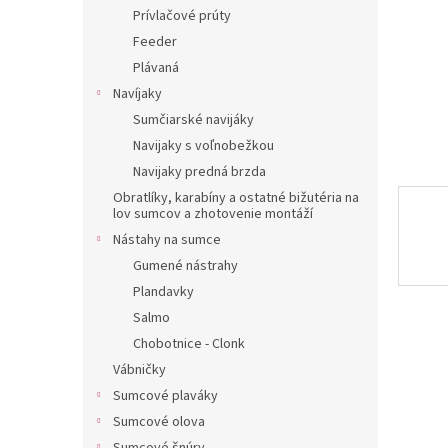
Prívlačové prúty
Feeder
Plávaná
Navíjaky
Sumčiarské navijáky
Navijaky s voľnobežkou
Navijaky predná brzda
Obratlíky, karabíny a ostatné bižutéria na
lov sumcov a zhotovenie montáží
Nástahy na sumce
Gumené nástrahy
Plandavky
Salmo
Chobotnice - Clonk
Vábničky
Sumcové plaváky
Sumcové olova