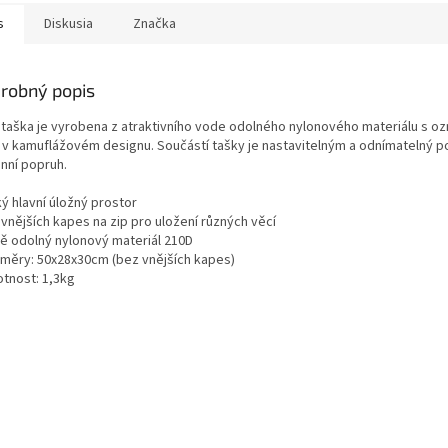
s
Diskusia
Značka
O
robný popis
 taška je vyrobena z atraktivního vode odolného nylonového materiálu s o
 v kamuflážovém designu. Součástí tašky je nastavitelným a odnímatelný p
nní popruh.
ký hlavní úložný prostor
 vnějších kapes na zip pro uložení různých věcí
dě odolný nylonový materiál 210D
změry: 50x28x30cm (bez vnějších kapes)
otnost: 1,3kg