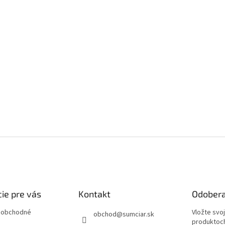
ie pre vás
Kontakt
Odobera
 obchodné
Vložte svo
obchod
@
sumciar.sk
produktoch