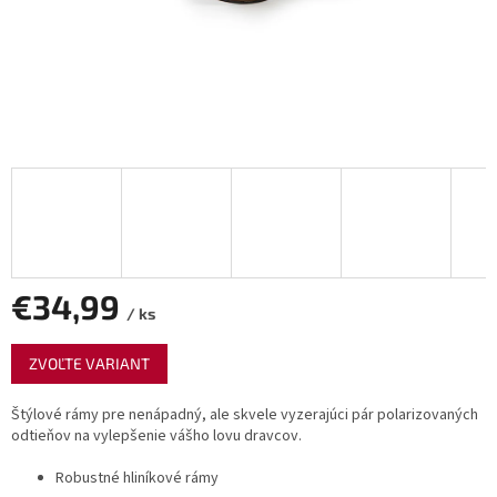
€34,99
/ ks
Jednotková
ZVOĽTE VARIANT
cena:
Štýlové rámy pre nenápadný, ale skvele vyzerajúci pár polarizovaných
odtieňov na vylepšenie vášho lovu dravcov.
Robustné hliníkové rámy