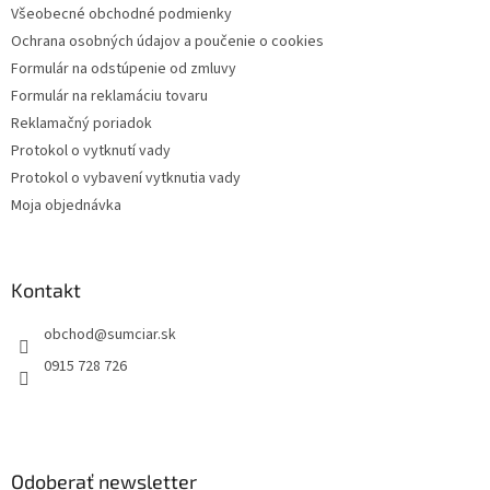
Všeobecné obchodné podmienky
i
Ochrana osobných údajov a poučenie o cookies
e
Formulár na odstúpenie od zmluvy
Formulár na reklamáciu tovaru
Reklamačný poriadok
Protokol o vytknutí vady
Protokol o vybavení vytknutia vady
Moja objednávka
Kontakt
obchod
@
sumciar.sk
0915 728 726
Odoberať newsletter