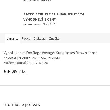
ZAREGISTRUJTE SA A NAKUPUJTE ZA
VÝHODNEJŠIE CENY
nižšie ceny o 3 až 13%
Varianty
Popis
Diskusia
Značka
Vyhotovenie: Fox Rage Voyager Sunglasses Brown Lense
Na dotaz
| NSN012
EAN:
5056212178643
Môžeme doručiť do:
12.8.2026
€34,99
/ ks
Z
á
p
ä
Informácie pre vás
t