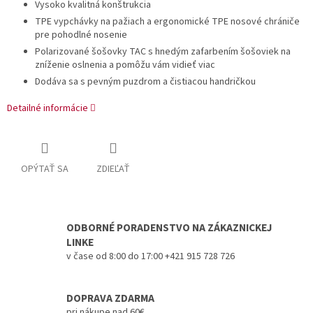
Vysoko kvalitná konštrukcia
TPE vypchávky na pažiach a ergonomické TPE nosové chrániče
pre pohodlné nosenie
Polarizované šošovky TAC s hnedým zafarbením šošoviek na
zníženie oslnenia a pomôžu vám vidieť viac
Dodáva sa s pevným puzdrom a čistiacou handričkou
Detailné informácie
OPÝTAŤ SA
ZDIEĽAŤ
ODBORNÉ PORADENSTVO NA ZÁKAZNICKEJ
LINKE
v čase od 8:00 do 17:00 +421 915 728 726
DOPRAVA ZDARMA
pri nákupe nad 60€