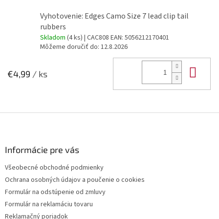
Vyhotovenie: Edges Camo Size 7 lead clip tail
rubbers
Skladom
(4 ks)
| CAC808
EAN:
5056212170401
Môžeme doručiť do:
12.8.2026
Do 
€4,99
/ ks
Z
á
p
ä
Informácie pre vás
t
Všeobecné obchodné podmienky
i
Ochrana osobných údajov a poučenie o cookies
e
Formulár na odstúpenie od zmluvy
Formulár na reklamáciu tovaru
Reklamačný poriadok