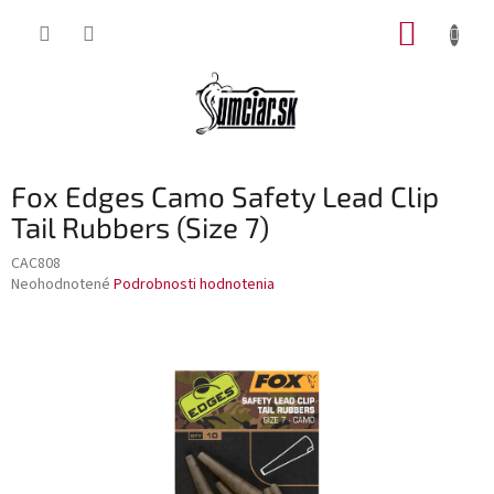
Prejsť
NÁKUP
na
obsah
KOŠÍK
Fox Edges Camo Safety Lead Clip
Tail Rubbers (Size 7)
CAC808
Priemerné
Neohodnotené
Podrobnosti hodnotenia
hodnotenie
produktu
je
0,0
z
5
hviezdičiek.