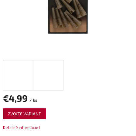
€4,99
/ ks
Jednotková
ZVOĽTE VARIANT
cena:
Detailné informácie