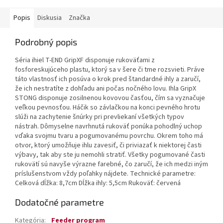
Popis
Diskusia
Značka
Podrobný popis
Séria ihiel T-END GripXF disponuje rukoväťami z
fosforeskujúceho plastu, ktorý sa v šere či tme rozsvieti. Práve
táto vlastnosť ich posúva o krok pred štandardné ihly a zaručí,
že ich nestratíte z dohľadu ani počas nočného lovu. Ihla GripX
STONG disponuje zosilnenou kovovou časťou, čím sa vyznačuje
veľkou pevnosťou. Háčik so závlačkou na konci pevného hrotu
slúži na zachytenie šnúrky pri prevliekaní všetkých typov
nástrah. Dômyselne navrhnutá rukoväť ponúka pohodlný uchop
vďaka svojmu tvaru a pogumovanému povrchu. Okrem toho má
otvor, ktorý umožňuje ihlu zavesiť, či priviazať k niektorej časti
výbavy, tak aby ste ju nemohli stratiť. Všetky pogumované časti
rukovätí sú navyše výrazne farebné, čo zaručí, že ich medzi iným
príslušenstvom vždy poľahky nájdete. Technické parametre:
Celková dĺžka: 8,7cm Dĺžka ihly: 5,5cm Rukoväť: červená
Dodatočné parametre
Kategória
:
Feeder program