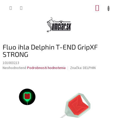
Prejsť
NÁKUP
na
obsah
KOŠÍK
Fluo ihla Delphin T-END GripXF
STRONG
101003213
Priemerné
Neohodnotené
Podrobnosti hodnotenia
Značka:
DELPHIN
hodnotenie
produktu
je
0,0
z
5
hviezdičiek.