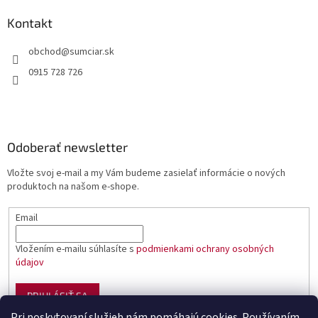
Kontakt
obchod
@
sumciar.sk
0915 728 726
Odoberať newsletter
Vložte svoj e-mail a my Vám budeme zasielať informácie o nových
produktoch na našom e-shope.
Email
Vložením e-mailu súhlasíte s
podmienkami ochrany osobných
údajov
PRIHLÁSIŤ SA
Pri poskytovaní služieb nám pomáhajú cookies. Používaním