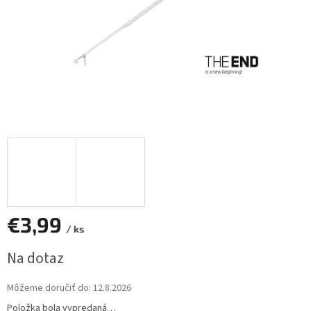
€3,99
/ ks
Jednotková
Na dotaz
cena:
Môžeme doručiť do:
12.8.2026
Položka bola vypredaná…