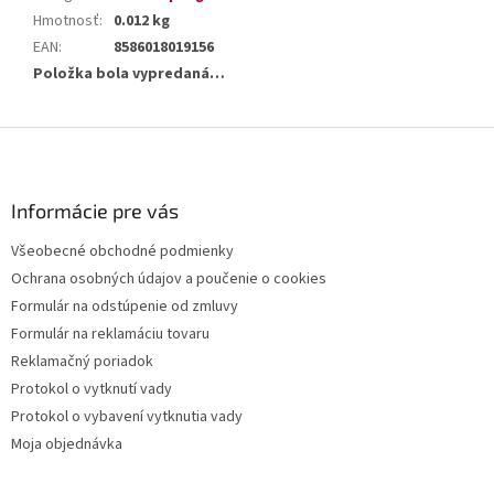
Hmotnosť
:
0.012 kg
EAN
:
8586018019156
Položka bola vypredaná…
Z
á
p
ä
Informácie pre vás
t
Všeobecné obchodné podmienky
i
Ochrana osobných údajov a poučenie o cookies
e
Formulár na odstúpenie od zmluvy
Formulár na reklamáciu tovaru
Reklamačný poriadok
Protokol o vytknutí vady
Protokol o vybavení vytknutia vady
Moja objednávka