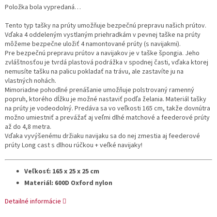
Položka bola vypredaná…
Tento typ tašky na prúty umožňuje bezpečnú prepravu našich prútov.
Vďaka 4 oddeleným vystlaným priehradkám v pevnej taške na prúty
môžeme bezpečne uložiť 4 namontované prúty (s navijakmi).
Pre bezpečnú prepravu prútov a navijakov je v taške špongia. Jeho
zvláštnosťou je tvrdá plastová podrážka v spodnej časti, vďaka ktorej
nemusíte tašku na palicu pokladať na trávu, ale zastavíte ju na
vlastných nohách.
Mimoriadne pohodlné prenášanie umožňuje polstrovaný ramenný
popruh, ktorého dĺžku je možné nastaviť podľa želania. Materiál tašky
na prúty je vodeodolný. Predáva sa vo veľkosti 165 cm, takže dovnútra
možno umiestniť a prevážať aj veľmi dlhé matchové a feederové prúty
až do 4,8 metra.
Vďaka vyvýšenému držiaku navijaku sa do nej zmestia aj feederové
prúty Long cast s dlhou rúčkou + veľké navijaky!
Veľkosť: 165 x 25 x 25 cm
Materiál: 600D Oxford nylon
Detailné informácie