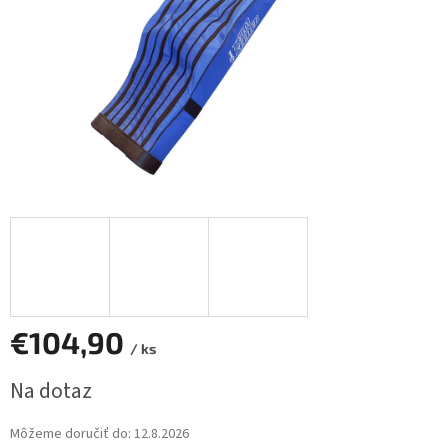
€104,90
/ ks
Jednotková
Na dotaz
cena:
Môžeme doručiť do:
12.8.2026