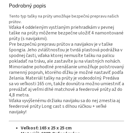
Podrobný popis
Tento typ tašky na prúty umožňuje bezpečnú prepravu našich
prútov.
Vďaka 4 oddeleným vystlaným priehradkám v pevnej
taške na prúty môžeme bezpečne uložiť 4 namontované
prúty (s navijakmi).
Pre bezpečnú prepravu prútov a navijakov je v taške
špongia. Jeho zvláštnosťou je tvrdá plastová podrážka v
spodnej časti, vďaka ktorej nemusíte tašku na palicu
pokladať na trávu, ale zastavíte ju na vlastných nohách.
Mimoriadne pohodlné prenášanie umožňuje polstrovaný
ramenný popruh, ktorého dĺžku je možné nastaviť podľa
želania. Materiál tašky na prúty je vodeodolný. Predáva
sa vo veľkosti 165 cm, takže dovnútra možno umiestniť a
prevážať aj veľmi dlhé matchové a feederové prúty až do
4,8 metra.
Vďaka vyvýšenému držiaku navijaku sa do nej zmestia aj
feederové prúty Long cast s dlhou rúčkou + veľké
navijaky!
Veľkosť: 165 x 25 x 25 cm