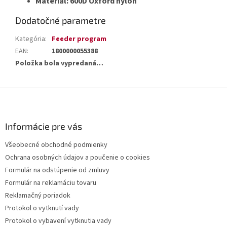
Materiál: 600D Oxford nylon
Dodatočné parametre
Kategória
:
Feeder program
EAN
:
1800000055388
Položka bola vypredaná…
Z
á
p
ä
Informácie pre vás
t
Všeobecné obchodné podmienky
i
Ochrana osobných údajov a poučenie o cookies
e
Formulár na odstúpenie od zmluvy
Formulár na reklamáciu tovaru
Reklamačný poriadok
Protokol o vytknutí vady
Protokol o vybavení vytknutia vady