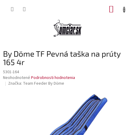
Prejsť
NÁKUP
na
obsah
KOŠÍK
By Döme TF Pevná taška na prúty
165 4r
5301-164
Priemerné
Neohodnotené
Podrobnosti hodnotenia
hodnotenie
Značka:
Team Feeder By Döme
produktu
je
0,0
z
5
hviezdičiek.