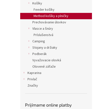
Košíky
Feeder košíky
Method košíky a plničky
Prechovávanie úlovkov
Vlasce a šnúry
Príslušenstvá
Camping
Stojany a držiaky
Podberák
Vyvažovacie olovká
Olovené záťaže
Kaprarina
Privlač
Značky
Prijímame online platby