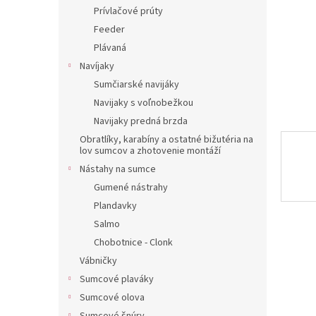
Prívlačové prúty
Feeder
Plávaná
Navíjaky
Sumčiarské navijáky
Navijaky s voľnobežkou
Navijaky predná brzda
Obratlíky, karabíny a ostatné bižutéria na
lov sumcov a zhotovenie montáží
Nástahy na sumce
Gumené nástrahy
Plandavky
Salmo
Chobotnice - Clonk
Vábničky
Sumcové plaváky
Sumcové olova