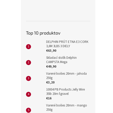
Top 10 produktov
DELPHIN PRÚT ETNA E3 CORK
3,6M 3LBS 3 DIELY
€63,90
Skladací stolík Delphin
CAMPSTA Mega
€49,90
Varené boilies 20mm - jahoda
250g
€3,20
10004 PB Products Jelly Wire
35lb 20m f.gravel
€16
Varené boilies 20mm - mango
250g