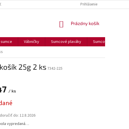
OUČENIE O COOKIES
FORMULÁR NA ODSTÚPENIE OD ZMLUVY
Prihlásenie
FORM
NÁKUPNÝ
Prázdny košík
KOŠÍK
a sumce
Vábničky
Sumcové plaváky
Sumcové olova
ks
ošík 25g 2 ks
7342-225
47
/ ks
ová
dané
oručiť do:
12.8.2026
bola vypredaná…