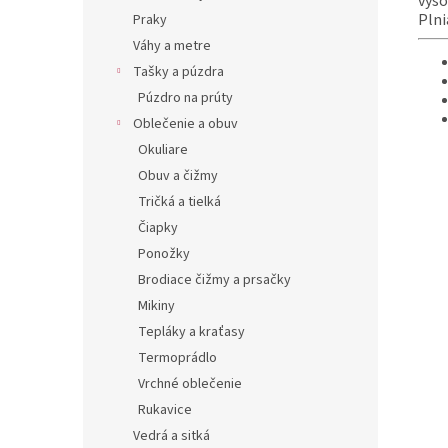
vyso
Plni
Praky
Váhy a metre
Tašky a púzdra
Púzdro na prúty
Oblečenie a obuv
Okuliare
Obuv a čižmy
Tričká a tielká
Čiapky
Ponožky
Brodiace čižmy a prsačky
Mikiny
Tepláky a kraťasy
Termoprádlo
Vrchné oblečenie
Rukavice
Vedrá a sitká