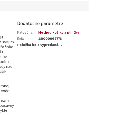
Dodatočné parametre
Kategória
:
Method košíky a plničky
st.
EAN
:
1800000058778
a svojim
Položka bola vypredaná…
 ťažisko
iu
émov
taním
ody nad
ošík
kŕmnej
d vodou
o nám
 posuvný
vykle