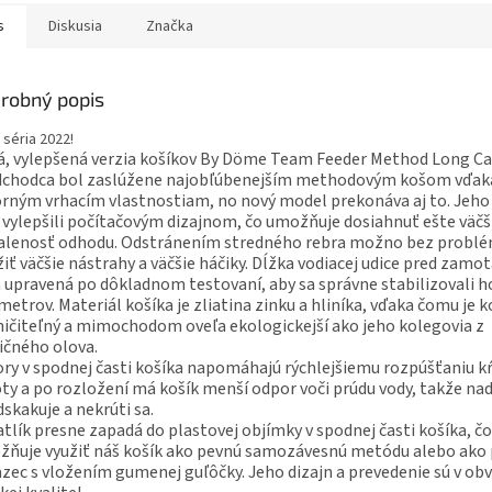
s
Diskusia
Značka
robný popis
 séria 2022!
, vylepšená verzia košíkov By Döme Team Feeder Method Long Ca
dchodca bol zaslúžene najobľúbenejším methodovým košom vďak
rným vrhacím vlastnostiam, no nový model prekonáva aj to. Jeho
vylepšili počítačovým dizajnom, čo umožňuje dosiahnuť ešte väčš
ialenosť odhodu. Odstránením stredného rebra možno bez probl
iť väčšie nástrahy a väčšie háčiky. Dĺžka vodiacej udice pred zamo
 upravená po dôkladnom testovaní, aby sa správne stabilizovali h
metrov. Materiál košíka je zliatina zinku a hliníka, vďaka čomu je k
ičiteľný a mimochodom oveľa ekologickejší ako jeho kolegovia z
ičného olova.
ry v spodnej časti košíka napomáhajú rýchlejšiemu rozpúšťaniu 
y a po rozložení má košík menší odpor voči prúdu vody, takže na
skakuje a nekrúti sa.
tlík presne zapadá do plastovej objímky v spodnej časti košíka, č
ňuje využiť náš košík ako pevnú samozávesnú metódu alebo ako
zec s vložením gumenej guľôčky. Jeho dizajn a prevedenie sú v ob