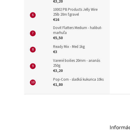
€3,20
10002 PB Products Jelly Wire
25lb 20m f.gravel
€16
Dovit Flatters Medium - halibut-
marhuľa
€5,50
Ready Mix - Med 1kg
€3
Varené boilies 20mm - ananás
250g
€3,20
Pop-Corn - sladká kukurica 10ks
€1,80
Z
á
p
ä
t
Informác
i