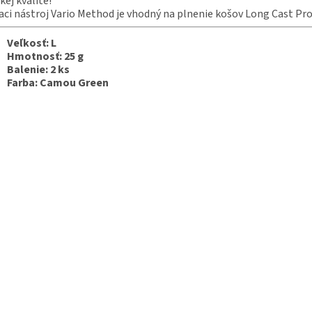
kej kvalite!
aci nástroj Vario Method je vhodný na plnenie košov Long Cast Pro
Veľkosť: L
Hmotnosť: 25 g
Balenie: 2 ks
Farba: Camou Green