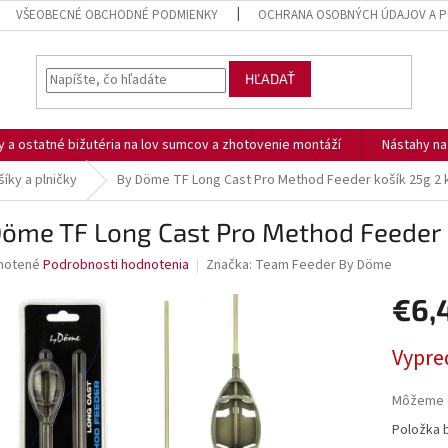
VŠEOBECNÉ OBCHODNÉ PODMIENKY
OCHRANA OSOBNÝCH ÚDAJOV A P
HĽADAŤ
ny a ostatné bižutéria na lov sumcov a zhotovenie montáží
Nástahy n
íky a plničky
By Döme TF Long Cast Pro Method Feeder košík 25g 2 
öme TF Long Cast Pro Method Feeder k
né
notené
Podrobnosti hodnotenia
Značka:
Team Feeder By Döme
nie
€6,
u
Jednotk
Vypre
cena:
iek.
Môžeme d
Položka 