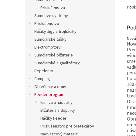
Sumcové šnúry
Popi
Príslušenstvá
Sumcové systémy
Príslušenstvo
Pod
Háčiky Jigy a trojháčiky
Nová
Sumčiarské tašky
Nová
Elektromotory
Pre
výbo
Sumčiarské bižutérie
sme 
Sumčiarské signalizátory
vzd
Repelenty
použ
bola
Camping
100 
Oblečenie a obuv
nezn
Feeder program
trad
Otvo
Krmiva a nástrahy
hmot
Bižutéria a doplnky
neod
Háčiky Feeder
Obra
umož
Príslušenstvo pre pretekárov
návä
Nadväzcový material