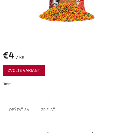
€4
/ ks
Jednotková
ZVOĽTE VARIANT
cena:
3mm
OPÝTAŤ SA
ZDIEĽAŤ