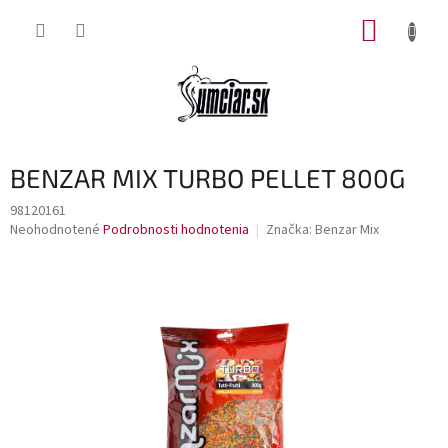
Prejsť
NÁKUP
na
obsah
KOŠÍK
BENZAR MIX TURBO PELLET 800G
98120161
Priemerné
Neohodnotené
Podrobnosti hodnotenia
Značka:
Benzar Mix
hodnotenie
produktu
je
0,0
z
5
hviezdičiek.