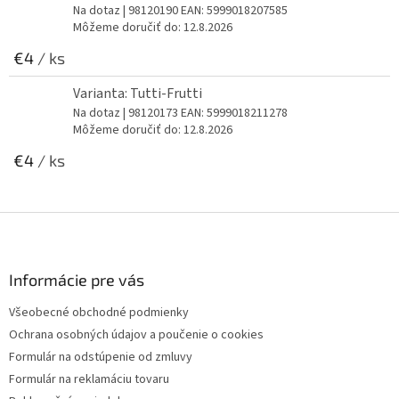
Na dotaz
| 98120190
EAN:
5999018207585
Môžeme doručiť do:
12.8.2026
€4
/ ks
Varianta: Tutti-Frutti
Na dotaz
| 98120173
EAN:
5999018211278
Môžeme doručiť do:
12.8.2026
€4
/ ks
Z
á
p
ä
Informácie pre vás
t
Všeobecné obchodné podmienky
i
Ochrana osobných údajov a poučenie o cookies
e
Formulár na odstúpenie od zmluvy
Formulár na reklamáciu tovaru