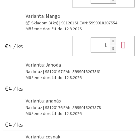
Varianta: Mango
📦 Skladom
(4 ks)
| 98120161
EAN:
5999018207554
Môžeme doručiť do:
12.8.2026
Do 
€4
/ ks
Varianta: Jahoda
Na dotaz
| 98120197
EAN:
5999018207561
Môžeme doručiť do:
12.8.2026
€4
/ ks
Varianta: ananás
Na dotaz
| 98120176
EAN:
5999018207578
Môžeme doručiť do:
12.8.2026
€4
/ ks
Varianta: cesnak