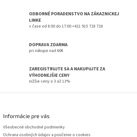
á
k
d
o
v
a
ODBORNÉ PORADENSTVO NA ZÁKAZNICKEJ
a
c
LINKE
n
i
v čase od 8:00 do 17:00 +421 915 728 726
i
e
e
p
r
DOPRAVA ZDARMA
v
pri nákupe nad 60€
k
y
v
ZAREGISTRUJTE SA A NAKUPUJTE ZA
ý
VÝHODNEJŠIE CENY
p
i
nižšie ceny o 3 až 13%
s
u
Z
á
p
ä
Informácie pre vás
t
Všeobecné obchodné podmienky
i
Ochrana osobných údajov a poučenie o cookies
e