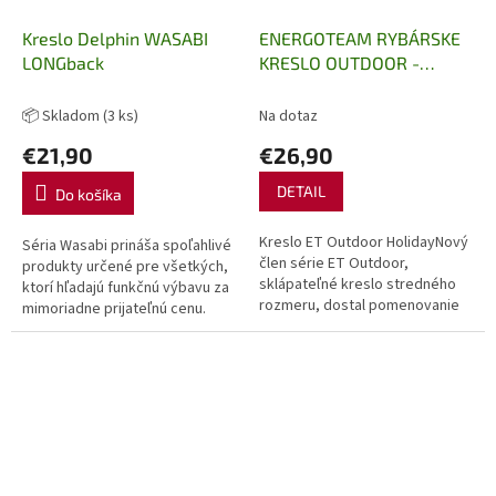
Kreslo Delphin WASABI
ENERGOTEAM RYBÁRSKE
LONGback
KRESLO OUTDOOR -
HOLIDAY
📦 Skladom
(3 ks)
Na dotaz
€21,90
€26,90
DETAIL
Do košíka
Kreslo ET Outdoor HolidayNový
Séria Wasabi prináša spoľahlivé
člen série ET Outdoor,
produkty určené pre všetkých,
sklápateľné kreslo stredného
ktorí hľadajú funkčnú výbavu za
rozmeru, dostal pomenovanie
mimoriadne prijateľnú cenu.
Holiday.Holiday má sklápateľný
Výnimkou nie je ani kreslo
skelet vyhotovený z
Delphin WASABI LONGback,...
kvalitného...