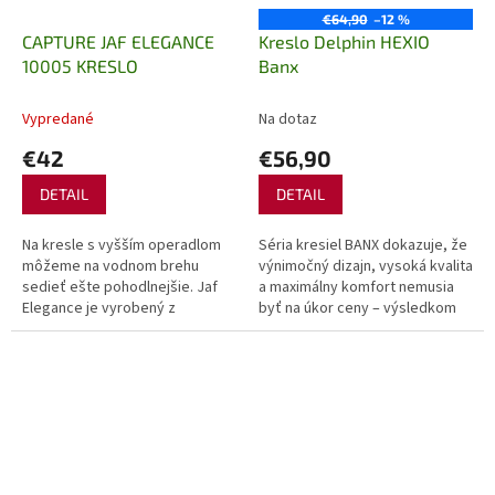
€64,90
–12 %
CAPTURE JAF ELEGANCE
Kreslo Delphin HEXIO
10005 KRESLO
Banx
Vypredané
Na dotaz
€42
€56,90
DETAIL
DETAIL
Na kresle s vyšším operadlom
Séria kresiel BANX dokazuje, že
môžeme na vodnom brehu
výnimočný dizajn, vysoká kvalita
sedieť ešte pohodlnejšie. Jaf
a maximálny komfort nemusia
Elegance je vyrobený z
byť na úkor ceny – výsledkom
vodoodolného a trvácneho
sú kreslá s prijateľnou
materiálu Oxford. Vysoké
obstarávajúcou cenou, ktoré...
operadlo pre nás...