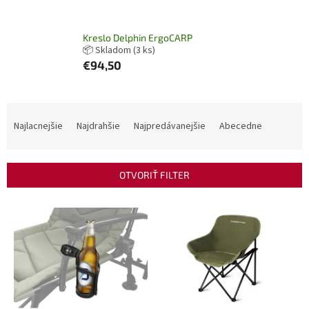
Kreslo Delphin ErgoCARP
📦 Skladom
(3 ks)
€94,50
R
a
Najlacnejšie
Najdrahšie
Najpredávanejšie
Abecedne
d
e
n
OTVORIŤ FILTER
i
e
V
p
ý
r
p
o
i
d
s
u
p
k
r
t