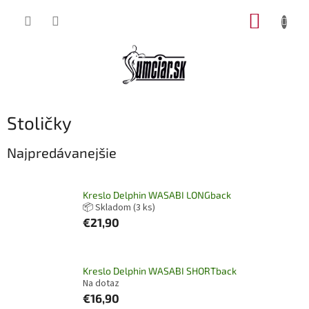
Prejsť
NÁKUP
na
obsah
KOŠÍK
Stoličky
Najpredávanejšie
Kreslo Delphin WASABI LONGback
📦 Skladom
(3 ks)
€21,90
Kreslo Delphin WASABI SHORTback
Na dotaz
€16,90