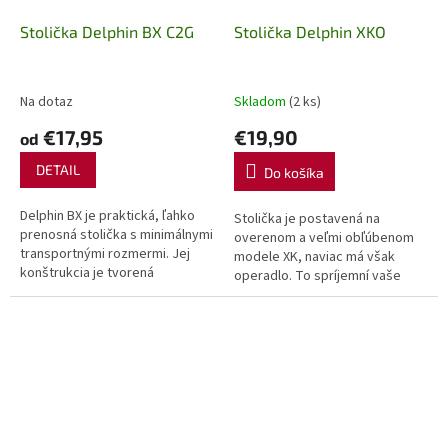
Stolička Delphin BX C2G
Stolička Delphin XKO
Na dotaz
Skladom
(2 ks)
€17,95
€19,90
od
DETAIL
Do košíka
Delphin BX je praktická, ľahko
Stolička je postavená na
prenosná stolička s minimálnymi
overenom a veľmi obľúbenom
transportnými rozmermi. Jej
modele XK, naviac má však
konštrukcia je tvorená
operadlo. To spríjemní vaše
hrubostennými rúrkami
chvíle pri vode a dopraje vám
s priemerom 19 mm, čo...
novú dávku komfortu. Celkovo
je to...