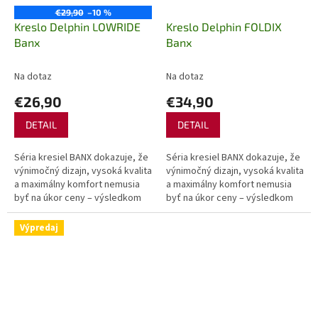
€29,90
–10 %
Kreslo Delphin LOWRIDE
Kreslo Delphin FOLDIX
Banx
Banx
Na dotaz
Na dotaz
€26,90
€34,90
DETAIL
DETAIL
Séria kresiel BANX dokazuje, že
Séria kresiel BANX dokazuje, že
výnimočný dizajn, vysoká kvalita
výnimočný dizajn, vysoká kvalita
a maximálny komfort nemusia
a maximálny komfort nemusia
byť na úkor ceny – výsledkom
byť na úkor ceny – výsledkom
sú kreslá s prijateľnou
sú kreslá s prijateľnou
obstarávajúcou cenou, ktoré...
obstarávajúcou cenou, ktoré...
Výpredaj