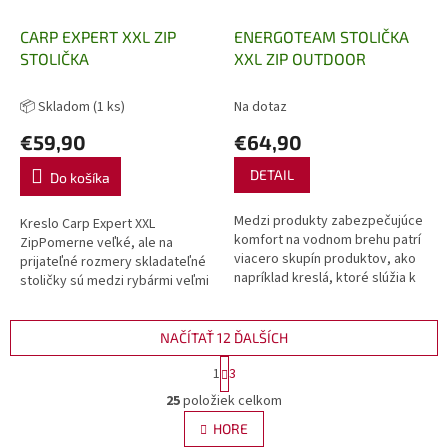
CARP EXPERT XXL ZIP
ENERGOTEAM STOLIČKA
STOLIČKA
XXL ZIP OUTDOOR
📦 Skladom
(1 ks)
Na dotaz
€59,90
€64,90
DETAIL
Do košíka
Medzi produkty zabezpečujúce
Kreslo Carp Expert XXL
komfort na vodnom brehu patrí
ZipPomerne veľké, ale na
viacero skupín produktov, ako
prijateľné rozmery skladateľné
napríklad kreslá, ktoré slúžia k
stoličky sú medzi rybármi veľmi
tomu, aby bol rybolov pre nás
obľúbené, pretože kvôli
naozajstným časom...
pohodliu nemusíme obetovať
veľa miesta v...
NAČÍTAŤ 12 ĎALŠÍCH
S
1
3
t
O
r
25
položiek celkom
v
á
l
HORE
n