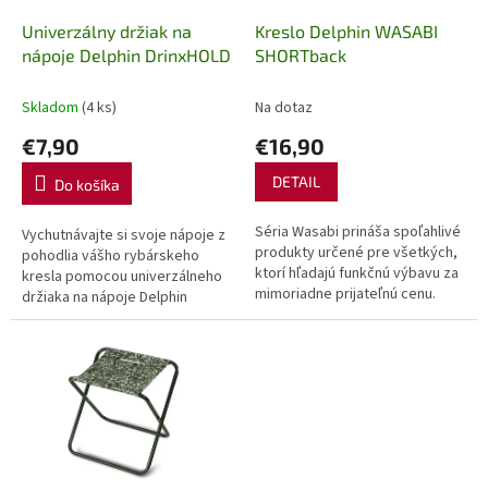
o
o
d
Univerzálny držiak na
Kreslo Delphin WASABI
v
u
nápoje Delphin DrinxHOLD
SHORTback
k
t
Skladom
(4 ks)
Na dotaz
o
€7,90
€16,90
v
DETAIL
Do košíka
Séria Wasabi prináša spoľahlivé
Vychutnávajte si svoje nápoje z
produkty určené pre všetkých,
pohodlia vášho rybárskeho
ktorí hľadajú funkčnú výbavu za
kresla pomocou univerzálneho
mimoriadne prijateľnú cenu.
držiaka na nápoje Delphin
Výnimkou nie je ani kompaktné a
DrinxHOLD. Vďaka nastaviteľným
cenovo dostupné kreslo...
čeľustiam je ho možné uchytiť
na...