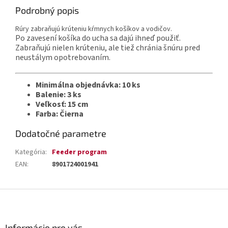
Podrobný popis
Rúry zabraňujú krúteniu kŕmnych košíkov a vodičov.
Po zavesení košíka do ucha sa dajú ihneď použiť.
Zabraňujú nielen krúteniu, ale tiež chránia šnúru pred
neustálym opotrebovaním.
Minimálna objednávka: 10 ks
Balenie: 3 ks
Veľkosť: 15 cm
Farba: Čierna
Dodatočné parametre
Kategória
:
Feeder program
EAN
:
8901724001941
Z
á
p
ä
Informácie pre vás