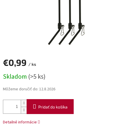
€0,99
/ ks
Jednotková
Skladom
(>5 ks)
cena:
Môžeme doručiť do:
12.8.2026
Pridať do košíka
Detailné informácie