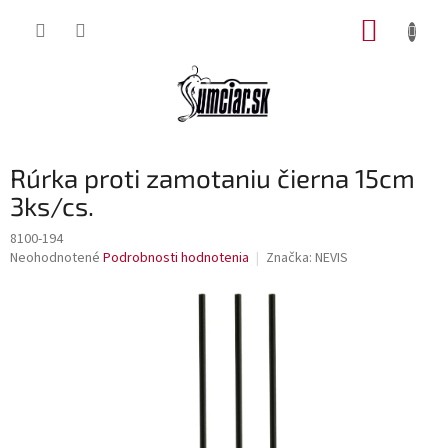
Prejsť
NÁKUP
na
obsah
KOŠÍK
Rúrka proti zamotaniu čierna 15cm
3ks/cs.
8100-194
Priemerné
Neohodnotené
Podrobnosti hodnotenia
Značka:
NEVIS
hodnotenie
produktu
je
0,0
z
5
hviezdičiek.