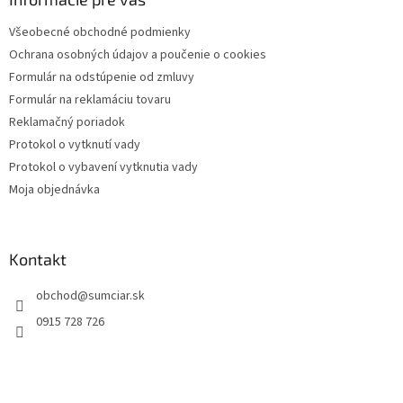
t
Všeobecné obchodné podmienky
i
Ochrana osobných údajov a poučenie o cookies
e
Formulár na odstúpenie od zmluvy
Formulár na reklamáciu tovaru
Reklamačný poriadok
Protokol o vytknutí vady
Protokol o vybavení vytknutia vady
Moja objednávka
Kontakt
obchod
@
sumciar.sk
0915 728 726