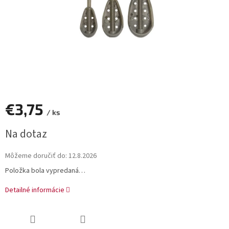
€3,75
/ ks
Jednotková
Na dotaz
cena:
Môžeme doručiť do:
12.8.2026
Položka bola vypredaná…
Detailné informácie