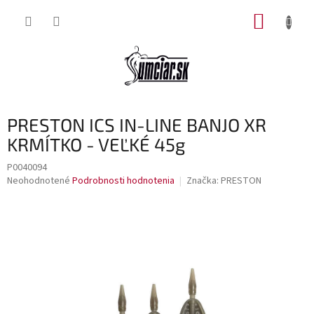
Prejsť
NÁKUP
na
obsah
KOŠÍK
PRESTON ICS IN-LINE BANJO XR
KRMÍTKO - VEĽKÉ 45g
P0040094
Priemerné
Neohodnotené
Podrobnosti hodnotenia
Značka:
PRESTON
hodnotenie
produktu
je
0,0
z
5
hviezdičiek.