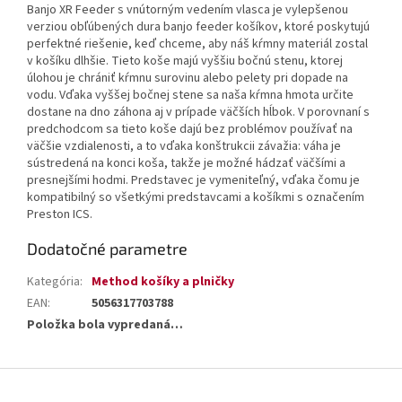
Banjo XR Feeder s vnútorným vedením vlasca je vylepšenou
verziou obľúbených dura banjo feeder košíkov, ktoré poskytujú
perfektné riešenie, keď chceme, aby náš kŕmny materiál zostal
v košíku dlhšie. Tieto koše majú vyššiu bočnú stenu, ktorej
úlohou je chrániť kŕmnu surovinu alebo pelety pri dopade na
vodu. Vďaka vyššej bočnej stene sa naša kŕmna hmota určite
dostane na dno záhona aj v prípade väčších hĺbok. V porovnaní s
predchodcom sa tieto koše dajú bez problémov používať na
väčšie vzdialenosti, a to vďaka konštrukcii závažia: váha je
sústredená na konci koša, takže je možné hádzať väčšími a
presnejšími hodmi. Predstavec je vymeniteľný, vďaka čomu je
kompatibilný so všetkými predstavcami a košíkmi s označením
Preston ICS.
Dodatočné parametre
Kategória
:
Method košíky a plničky
EAN
:
5056317703788
Položka bola vypredaná…
Z
á