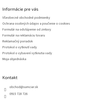
p
ä
Informácie pre vás
t
Všeobecné obchodné podmienky
i
Ochrana osobných údajov a poučenie o cookies
e
Formulár na odstúpenie od zmluvy
Formulár na reklamáciu tovaru
Reklamačný poriadok
Protokol o vytknutí vady
Protokol o vybavení vytknutia vady
Moja objednávka
Kontakt
obchod
@
sumciar.sk
0915 728 726