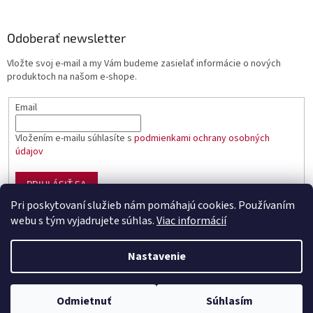
Odoberať newsletter
Vložte svoj e-mail a my Vám budeme zasielať informácie o nových
produktoch na našom e-shope.
Email
Vložením e-mailu súhlasíte s
podmienkami ochrany osobných
údajov
PRIHLÁSIŤ SA
Pri poskytovaní služieb nám pomáhajú cookies. Používaním
webu s tým vyjadrujete súhlas.
Viac informácií
Vytvoril Shoptet
Nastavenie
Copyright 2026
Sumciar - rybárske potreby
. Všetky práva
Odmietnuť
Súhlasím
vyhradené.
Upraviť nastavenie cookies