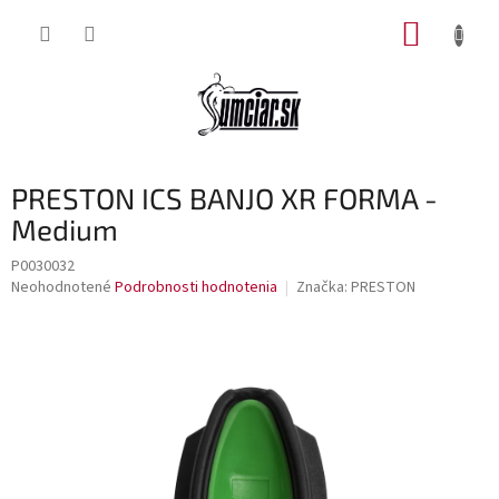
Prejsť
NÁKUP
na
obsah
KOŠÍK
PRESTON ICS BANJO XR FORMA -
Medium
P0030032
Priemerné
Neohodnotené
Podrobnosti hodnotenia
Značka:
PRESTON
hodnotenie
produktu
je
0,0
z
5
hviezdičiek.