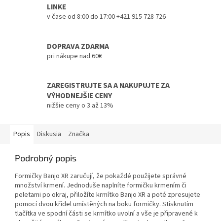
LINKE
v čase od 8:00 do 17:00 +421 915 728 726
DOPRAVA ZDARMA
pri nákupe nad 60€
ZAREGISTRUJTE SA A NAKUPUJTE ZA
VÝHODNEJŠIE CENY
nižšie ceny o 3 až 13%
Popis
Diskusia
Značka
Podrobný popis
Formičky Banjo XR zaručují, že pokaždé použijete správné
množství krmení. Jednoduše naplníte
formičku krmením či
peletami po okraj, přiložíte krmítko Banjo XR a poté zpresujete
pomocí dvou
křídel umístěných na boku formičky. Stisknutím
tlačítka ve spodní části se krmítko uvolní a vše je
připravené k