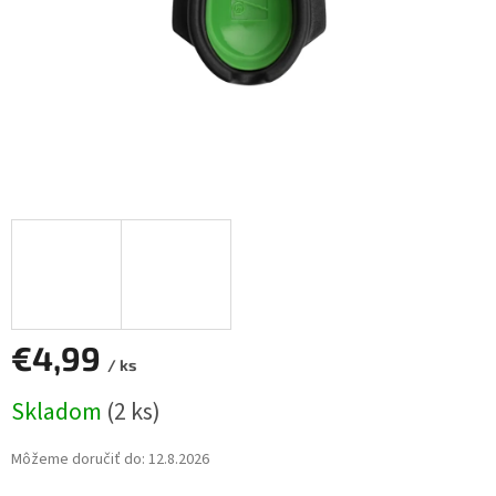
€4,99
/ ks
Jednotková
Skladom
(2 ks)
cena:
Môžeme doručiť do:
12.8.2026