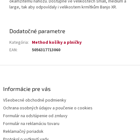
okamžitému náhozu. Dostupné ve velikostech small, medium a
large, tak aby odpovídaly
i velikostem krmítkům Banjo XR.
Dodatočné parametre
Kategória
:
Method košíky a plničky
EAN
:
5056317713060
Z
á
p
ä
Informácie pre vás
t
Všeobecné obchodné podmienky
i
Ochrana osobných údajov a poučenie o cookies
e
Formulár na odstúpenie od zmluvy
Formulár na reklamáciu tovaru
Reklamačný poriadok
Protokol o vytknutí vady