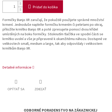
Pridať do košíka
Formičky Banjo XR zaručují, že pokaždé použijete správné množství
krmení. Jednoduše naplníte
formičku krmením či peletami po okraj,
přiložíte krmítko Banjo XR a poté zpresujete pomocí dvou
křídel
umístěných na boku formičky. Stisknutím tlačítka ve spodní části se
krmítko uvolní a vše je
připravené k okamžitému náhozu. Dostupné ve
velikostech small, medium a large, tak aby odpovídaly
i velikostem
krmítkům Banjo XR.
Detailné informácie
OPÝTAŤ SA
ZDIEĽAŤ
ODBORNÉ PORADENSTVO NA ZÁKAZNICKEJ