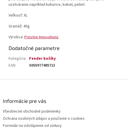
uzatváranie napríklad kukurice, kukiel, peliet.
Veľkosť: XL
Gramáž: 45g
Výrobca:
Preston Innovations
Dodatočné parametre
Kategória
:
Feeder košíky
EAN
:
5055977485713
Z
á
p
ä
Informácie pre vás
t
Všeobecné obchodné podmienky
i
Ochrana osobných údajov a poučenie o cookies
e
Formulár na odstúpenie od zmluvy