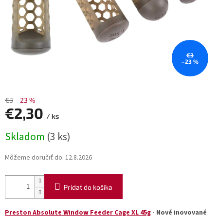
€3
–23 %
€3
–23 %
€2,30
/ ks
Jednotková
Skladom
(3 ks)
cena:
Môžeme doručiť do:
12.8.2026
Pridať do košíka
Preston Absolute Window Feeder Cage XL 45g
- Nové inovované