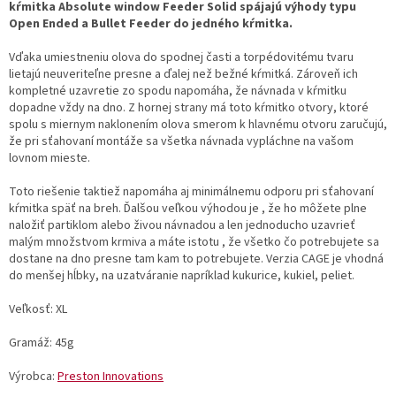
kŕmitka Absolute window Feeder Solid spájajú výhody typu
Open Ended a Bullet Feeder do jedného kŕmitka.
Vďaka umiestneniu olova do spodnej časti a torpédovitému tvaru
lietajú neuveriteľne presne a ďalej než bežné kŕmitká. Zároveň ich
kompletné uzavretie zo spodu napomáha, že návnada v kŕmitku
dopadne vždy na dno. Z hornej strany má toto kŕmitko otvory, ktoré
spolu s miernym naklonením olova smerom k hlavnému otvoru zaručujú,
že pri sťahovaní montáže sa všetka návnada vypláchne na vašom
lovnom mieste.
Toto riešenie taktiež napomáha aj minimálnemu odporu pri sťahovaní
kŕmitka späť na breh. Ďalšou veľkou výhodou je , že ho môžete plne
naložiť partiklom alebo živou návnadou a len jednoducho uzavrieť
malým množstvom krmiva a máte istotu , že všetko čo potrebujete sa
dostane na dno presne tam kam to potrebujete. Verzia CAGE je vhodná
do menšej hĺbky, na uzatváranie napríklad kukurice, kukiel, peliet.
Veľkosť: XL
Gramáž: 45g
Výrobca:
Preston Innovations