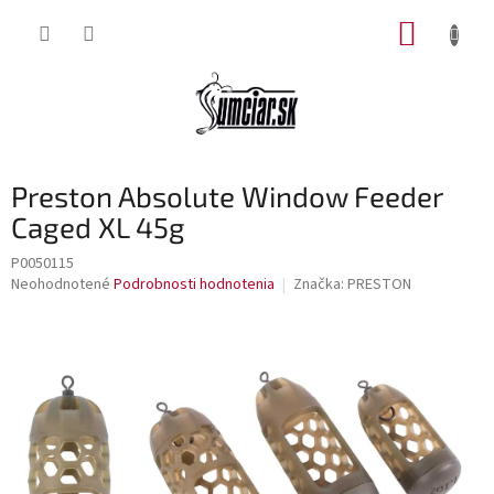
Prejsť
NÁKUP
na
obsah
KOŠÍK
Preston Absolute Window Feeder
Caged XL 45g
P0050115
Priemerné
Neohodnotené
Podrobnosti hodnotenia
Značka:
PRESTON
hodnotenie
produktu
je
0,0
z
5
hviezdičiek.