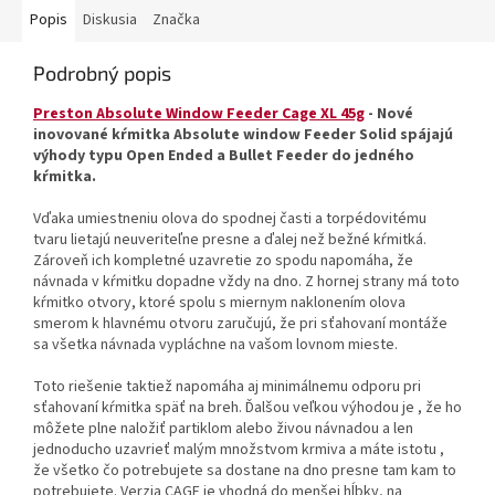
Popis
Diskusia
Značka
Podrobný popis
Preston Absolute Window Feeder Cage XL 45g
- Nové
inovované kŕmitka Absolute window Feeder Solid spájajú
výhody typu Open Ended a Bullet Feeder do jedného
kŕmitka.
Vďaka umiestneniu olova do spodnej časti a torpédovitému
tvaru lietajú neuveriteľne presne a ďalej než bežné kŕmitká.
Zároveň ich kompletné uzavretie zo spodu napomáha, že
návnada v kŕmitku dopadne vždy na dno. Z hornej strany má toto
kŕmitko otvory, ktoré spolu s miernym naklonením olova
smerom k hlavnému otvoru zaručujú, že pri sťahovaní montáže
sa všetka návnada vypláchne na vašom lovnom mieste.
Toto riešenie taktiež napomáha aj minimálnemu odporu pri
sťahovaní kŕmitka späť na breh. Ďalšou veľkou výhodou je , že ho
môžete plne naložiť partiklom alebo živou návnadou a len
jednoducho uzavrieť malým množstvom krmiva a máte istotu ,
že všetko čo potrebujete sa dostane na dno presne tam kam to
potrebujete. Verzia CAGE je vhodná do menšej hĺbky, na