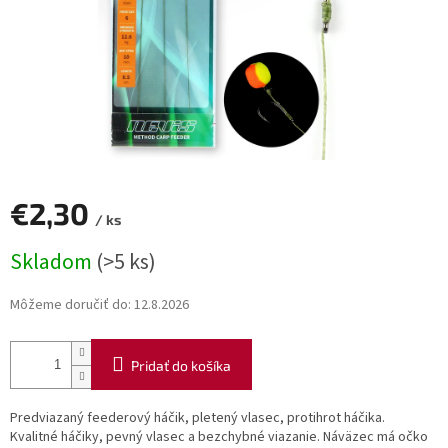
€2,30
/ ks
Jednotková
Skladom
(>5 ks)
cena:
Môžeme doručiť do:
12.8.2026
Pridať do košíka
Predviazaný feederový háčik, pletený vlasec, protihrot háčika.
Kvalitné háčiky, pevný vlasec a bezchybné viazanie. Náväzec má očko