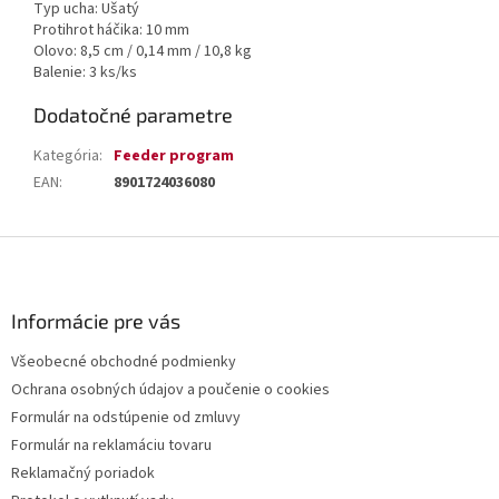
Typ ucha: Ušatý
Protihrot háčika: 10 mm
Olovo: 8,5 cm / 0,14 mm / 10,8 kg
Balenie: 3 ks/ks
Dodatočné parametre
Kategória
:
Feeder program
EAN
:
8901724036080
Z
á
p
ä
Informácie pre vás
t
Všeobecné obchodné podmienky
i
Ochrana osobných údajov a poučenie o cookies
e
Formulár na odstúpenie od zmluvy
Formulár na reklamáciu tovaru
Reklamačný poriadok