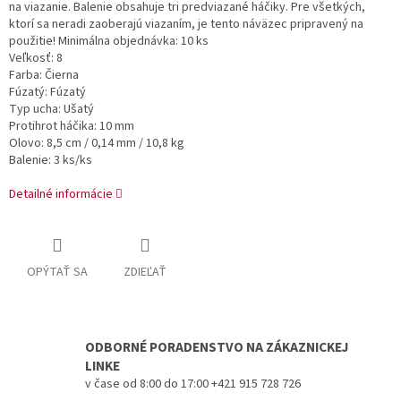
na viazanie. Balenie obsahuje tri predviazané háčiky. Pre všetkých,
ktorí sa neradi zaoberajú viazaním, je tento náväzec pripravený na
použitie! Minimálna objednávka: 10 ks
Veľkosť: 8
Farba: Čierna
Fúzatý: Fúzatý
Typ ucha: Ušatý
Protihrot háčika: 10 mm
Olovo: 8,5 cm / 0,14 mm / 10,8 kg
Balenie: 3 ks/ks
Detailné informácie
OPÝTAŤ SA
ZDIEĽAŤ
ODBORNÉ PORADENSTVO NA ZÁKAZNICKEJ
LINKE
v čase od 8:00 do 17:00 +421 915 728 726