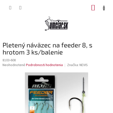
Prejsť
NÁKUP
na
obsah
KOŠÍK
Pletený náväzec na feeder 8, s
hrotom 3 ks/balenie
8103-608
Priemerné
Neohodnotené
Podrobnosti hodnotenia
Značka:
NEVIS
hodnotenie
produktu
je
0,0
z
5
hviezdičiek.