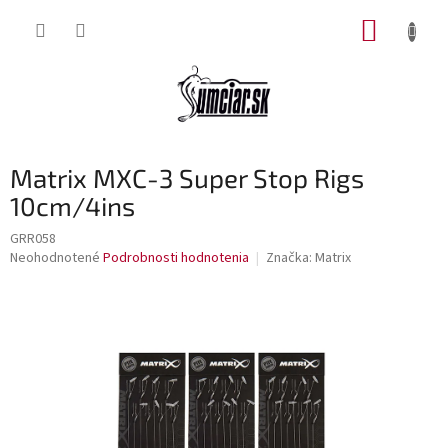
Prejsť
NÁKUP
na
obsah
KOŠÍK
Matrix MXC-3 Super Stop Rigs
10cm/4ins
GRR058
Priemerné
Neohodnotené
Podrobnosti hodnotenia
Značka:
Matrix
hodnotenie
produktu
je
0,0
z
5
hviezdičiek.