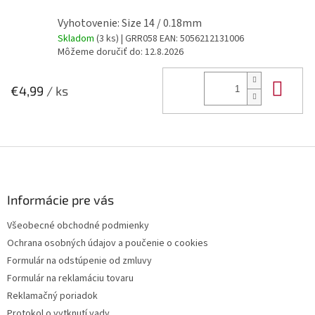
Vyhotovenie: Size 14 / 0.18mm
Skladom
(3 ks)
| GRR058
EAN:
5056212131006
Môžeme doručiť do:
12.8.2026
Do 
€4,99
/ ks
Z
á
p
ä
Informácie pre vás
t
Všeobecné obchodné podmienky
i
Ochrana osobných údajov a poučenie o cookies
e
Formulár na odstúpenie od zmluvy
Formulár na reklamáciu tovaru
Reklamačný poriadok
Protokol o vytknutí vady