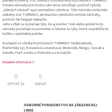
plávajúce) pelety, v už známych a osvedčených príchutiach TORNADO.
Ponuka návnadových hrotov nám teraz umožňuje využívať výhody
„údených návnad“ aj pri jemnejšom rybolove. Táto nástraha nedostala
unikátny tvar TORNADO, ale klasickú cylindrickú metódu nástrahy,
pretože tak funguje najlepšie.
Jeho vztlak sa vyznačuje tým, že aj menšie 7 mm alebo jemné hroty
návnady postačujú na ponorenie a čakanie na ryby, ktoré sa priblížia ku
košíku v optimálnej polohe.
Dostupné vo všetkých príchutiach TORNADO: Sladká jahoda,
Rokfortský syr, N-maslová a ananásová, Medovník, Mango, Cesnak a
mandle, Punč a mäta a Chobotnica a broskyňa
Detailné informácie
OPÝTAŤ SA
ZDIEĽAŤ
ODBORNÉ PORADENSTVO NA ZÁKAZNICKEJ
LINKE