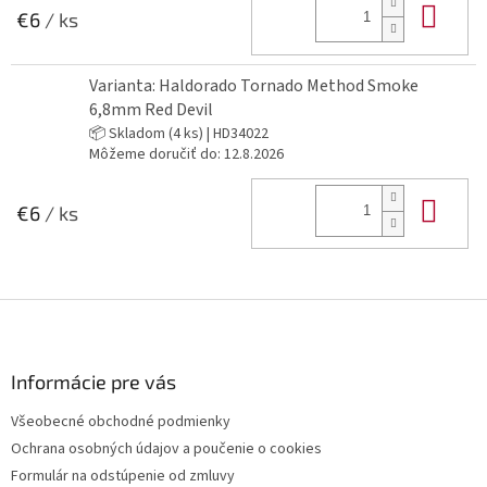
Do 
€6
/ ks
Varianta: Haldorado Tornado Method Smoke
6,8mm Red Devil
📦 Skladom
(4 ks)
| HD34022
Môžeme doručiť do:
12.8.2026
Do 
€6
/ ks
Z
á
p
ä
Informácie pre vás
t
Všeobecné obchodné podmienky
i
Ochrana osobných údajov a poučenie o cookies
e
Formulár na odstúpenie od zmluvy