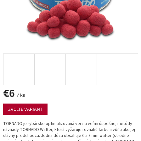
€6
/ ks
Jednotková
ZVOĽTE VARIANT
cena:
TORNADO je rybárske optimalizovaná verzia veľmi úspešnej metódy
návnady TORNADO Wafter, ktorá vyžaruje rovnakú farbu a vôňu ako jej
slávny predchodca. Jedna dóza obsahuje 6 a 8 mm wafter (stredne