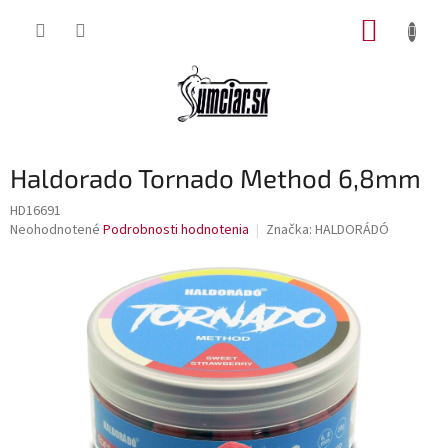
Prejsť
NÁKUP
na
obsah
KOŠÍK
Haldorado Tornado Method 6,8mm
HD16691
Priemerné
Neohodnotené
Podrobnosti hodnotenia
Značka:
HALDORÁDÓ
hodnotenie
produktu
je
0,0
z
5
hviezdičiek.