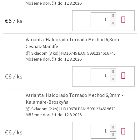
Môžeme doručiť do:
12.8.2026
Do 
€6
/ ks
Varianta: Haldorado Tornado Method 6,8mm -
Cesnak-Mandľe
📦 Skladom
(3 ks)
| HD16745
EAN:
5991234616745
Môžeme doručiť do:
12.8.2026
Do 
€6
/ ks
Varianta: Haldorado Tornado Method 6,8mm -
Kalamáre-Broskyňa
📦 Skladom
(2 ks)
| HD19678
EAN:
5991234619678
Môžeme doručiť do:
12.8.2026
Do 
€6
/ ks