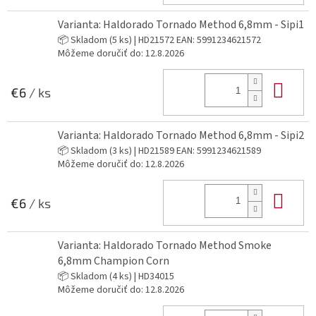
Varianta: Haldorado Tornado Method 6,8mm - Sipi1
📦 Skladom
(5 ks)
| HD21572
EAN:
5991234621572
Môžeme doručiť do:
12.8.2026
Do 
€6
/ ks
Varianta: Haldorado Tornado Method 6,8mm - Sipi2
📦 Skladom
(3 ks)
| HD21589
EAN:
5991234621589
Môžeme doručiť do:
12.8.2026
Do 
€6
/ ks
Varianta: Haldorado Tornado Method Smoke
6,8mm Champion Corn
📦 Skladom
(4 ks)
| HD34015
Môžeme doručiť do:
12.8.2026