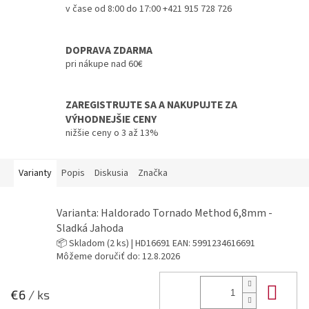
v čase od 8:00 do 17:00 +421 915 728 726
DOPRAVA ZDARMA
pri nákupe nad 60€
ZAREGISTRUJTE SA A NAKUPUJTE ZA
VÝHODNEJŠIE CENY
nižšie ceny o 3 až 13%
Varianty
Popis
Diskusia
Značka
Varianta: Haldorado Tornado Method 6,8mm -
Sladká Jahoda
📦 Skladom
(2 ks)
| HD16691
EAN:
5991234616691
Môžeme doručiť do:
12.8.2026
Do 
€6
/ ks