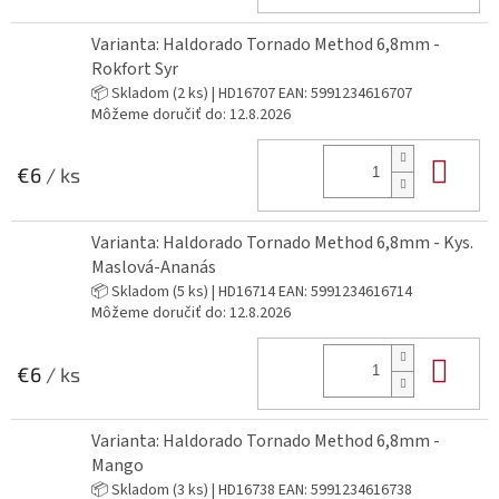
Varianta: Haldorado Tornado Method 6,8mm -
Rokfort Syr
📦 Skladom
(2 ks)
| HD16707
EAN:
5991234616707
Môžeme doručiť do:
12.8.2026
Do 
€6
/ ks
Varianta: Haldorado Tornado Method 6,8mm - Kys.
Maslová-Ananás
📦 Skladom
(5 ks)
| HD16714
EAN:
5991234616714
Môžeme doručiť do:
12.8.2026
Do 
€6
/ ks
Varianta: Haldorado Tornado Method 6,8mm -
Mango
📦 Skladom
(3 ks)
| HD16738
EAN:
5991234616738