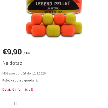
€9,90
/ ks
Jednotková
Na dotaz
cena:
Môžeme doručiť do:
12.8.2026
Položka bola vypredaná…
Detailné informácie