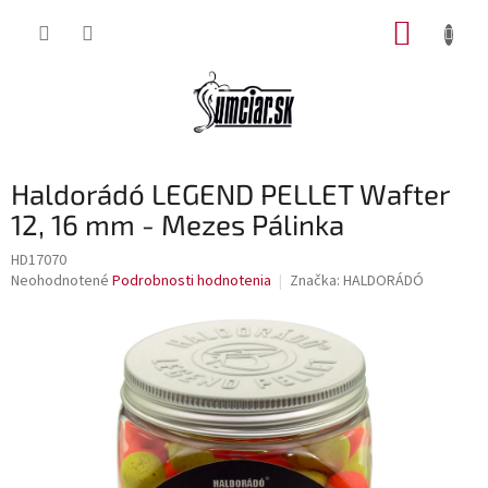
Prejsť
NÁKUP
na
obsah
KOŠÍK
Haldorádó LEGEND PELLET Wafter
12, 16 mm - Mezes Pálinka
HD17070
Priemerné
Neohodnotené
Podrobnosti hodnotenia
Značka:
HALDORÁDÓ
hodnotenie
produktu
je
0,0
z
5
hviezdičiek.