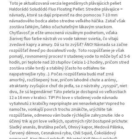
Toto je aktualizovaná verzia legendárnych plávajúcich peliet
Haldorádó Soludódó Fluo Floating Pellet. Stredne plávajúce =
návnady, ktoré sa dajú pripevniť na dno pomocou 7-10 mm
návnadového bodca alebo stredne veľkého háčika. Zatiaľ však
zostáva ľahkým, ľahko očuchateľným lákavým snackom.
Chytľavosť je ešte umocnená vizuálnym podnetom, vďaka
žiarivej fluo farbe nástrah vo vode takmer svietia, čo vítajú
zvedavé kapry a amury. Dá sa to zvýšiť? ÁNO! Návnada sa začne
rozpúšťať ihneď po dosiahnutí vody. Toto rozpúšťanie je však
pomalý, rovnomerný proces! V studenej vode to môže byť až 5-6
hodín, pri teplote nad 20 stupňov Celzia 1-2 hodiny, pričom stred
zostáva stále tvrdý a stabilný (často ho odtiahnu tie
najopatrnejšie ryby...). Počas rozpúšťania budú mať zrná
amorfný, rozštiepený tvar, pričom lahodné chute a arómy,
atraktanty zvyšujúce chuť do jedla, sa z nástrahy „vysypú“, niet
divu, že sú legendárne! Táto peleta je dostupná vo veľkostiach
12 a 16 mm v krabici. TIP! Pri love v studenej vode návnadu
vytiahnutú z krabičky nepripínajte ani nenavliekajte! Vopred ho
namočte, vonkajší povrch trochu zmäkčte, urýchlite tak
rozpúšťanie, odmenou vám bude rýchlejšie zahryznutie. Ide o
účinný trik aj pri love veľkých, opatrných rýb! Dostupné príchute:
Sladký ananás, Brutálna pečeň, Ohnivý kapor, Medová Pálinka,
Červený démon, Cesnaková ryba, Chili Squid, Čokoládový