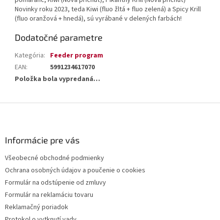
pomaranč, Kiwi (Nová príchuť), Pikantný Krill (Nová príchuť)
Novinky roku 2023, teda Kiwi (fluo žltá + fluo zelená) a Spicy Krill
(fluo oranžová + hnedá), sú vyrábané v delených farbách!
Dodatočné parametre
Kategória
:
Feeder program
EAN
:
5991234617070
Položka bola vypredaná…
Z
á
p
ä
Informácie pre vás
t
Všeobecné obchodné podmienky
i
Ochrana osobných údajov a poučenie o cookies
e
Formulár na odstúpenie od zmluvy
Formulár na reklamáciu tovaru
Reklamačný poriadok
Protokol o vytknutí vady