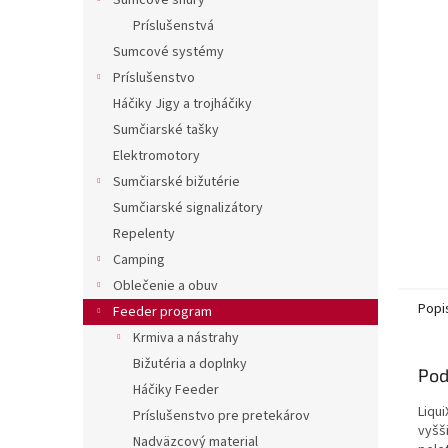
Sumcové šnúry
Príslušenstvá
Sumcové systémy
Príslušenstvo
Háčiky Jigy a trojháčiky
Sumčiarské tašky
Elektromotory
Sumčiarské bižutérie
Sumčiarské signalizátory
Repelenty
Camping
Oblečenie a obuv
Popi
Feeder program
Krmiva a nástrahy
Bižutéria a doplnky
Pod
Háčiky Feeder
Liqui
Príslušenstvo pre pretekárov
vyšši
Nadväzcový material