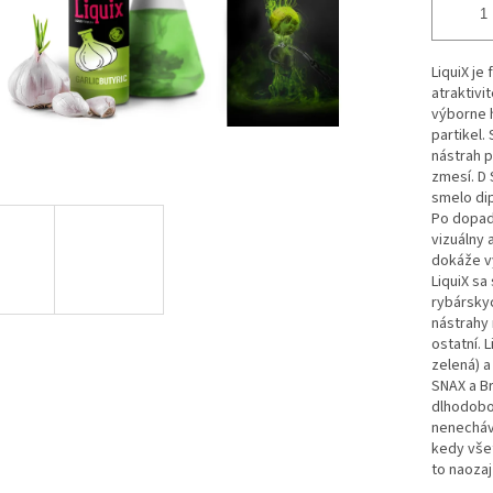
LiquiX je
atraktivi
výborne h
partikel.
nástrah p
zmesí. D 
smelo dip
Po dopade
vizuálny 
dokáže vy
LiquiX sa
rybárskyc
nástrahy 
ostatní. 
zelená) a
SNAX a Br
dlhodobo
nenecháv
kedy všet
to naozaj