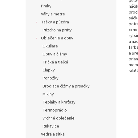
pelet
Praky
háči
prod
Váhy a metre
sáčko
Tašky a púzdra
potr
či me
Púzdro na prúty
rybá
Oblečenie a obuv
a nac
Okuliare
farbá
a Br
Obuv a čižmy
pria
Tričká a tielká
mome
Čiapky
sila!
Ponožky
Brodiace čižmy a prsačky
Mikiny
Tepláky a kraťasy
Termoprádlo
Vrchné oblečenie
Rukavice
Vedrá a sitká