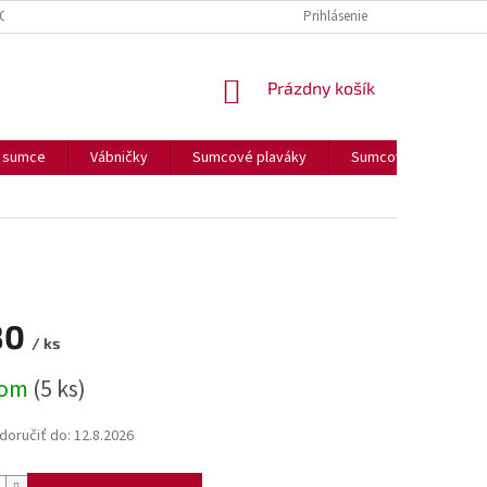
OUČENIE O COOKIES
FORMULÁR NA ODSTÚPENIE OD ZMLUVY
Prihlásenie
FORM
NÁKUPNÝ
Prázdny košík
KOŠÍK
a sumce
Vábničky
Sumcové plaváky
Sumcové olova
80
/ ks
ová
dom
(5 ks)
oručiť do:
12.8.2026