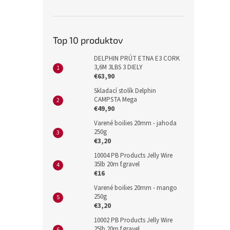
Top 10 produktov
DELPHIN PRÚT ETNA E3 CORK
3,6M 3LBS 3 DIELY
€63,90
Skladací stolík Delphin
CAMPSTA Mega
€49,90
Varené boilies 20mm - jahoda
250g
€3,20
10004 PB Products Jelly Wire
35lb 20m f.gravel
€16
Varené boilies 20mm - mango
250g
€3,20
10002 PB Products Jelly Wire
25lb 20m f.gravel