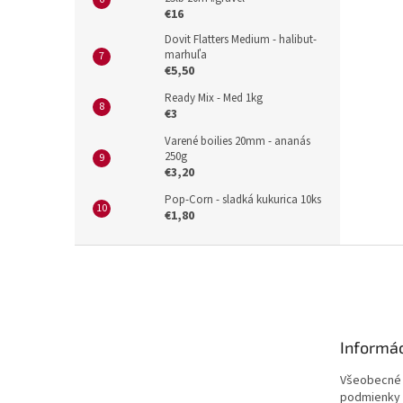
€16
Dovit Flatters Medium - halibut-
marhuľa
€5,50
Ready Mix - Med 1kg
€3
Varené boilies 20mm - ananás
250g
€3,20
Pop-Corn - sladká kukurica 10ks
€1,80
Z
á
p
ä
t
Informác
i
e
Všeobecné
podmienky