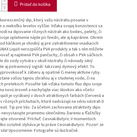
Pridať do košíka
 fluorescenčný dip, ktorý vašu nástrahu posunie v
te o niekoľko levelov vyššie. Vďaka svojej konzistencii sa
odí na dipovanie rôznych nástrah ako boilies, pelety, či
 Svoje uplatnenie nájde pri feedri, ale aj kaprárine. Okrem
od háčikom je vhodný aj pre zatraktívnenie vnadiacich
SNAX LiquiX nerozpúšťa PVA produkty a tak s ním môžete
ovať aj naplnené PVA pančuchy, či obsah v PVA sáčkoch.
 do vody vytvára v okolí nástrahy či návnady silný
ale aj potravinový signál- takzvaný dymový efekt. To
provokovať k záberu aj opatrné či menej aktívne ryby.
 stane vašou tajnou zbraňou aj v studenej vode, či na
h pretekoch. Posuňte tak vďaka tomuto fluo dipu svoje
na novú úroveň a nachytajte viac úlovkov ako všetci
LiquiX je vyrábaný v dvoch atraktívnych farbách (červená a
 v rôznych príchutiach, ktoré nadväzujú na sériu nástrah D
eaX. Tip pre Vás: Za účelom zachovania atraktivity dipu
 nevystavujte priamemu slnečnému žiareniu a fľaštičky
ajte otvorené. Príchuť: Cesnak-Butyric V momentoch
ko ostatné zlyháva je tu práve Cesnak-Butyric. Pozor! Je
 sila! Upozornenie: Fotografie sú ilustračné.