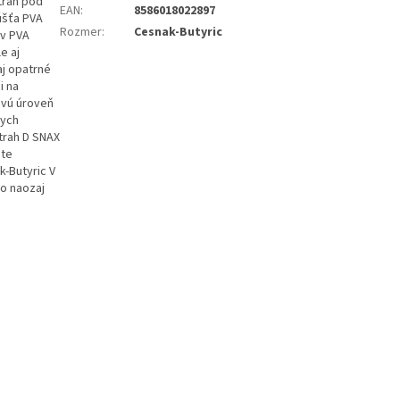
strah pod
EAN
:
8586018022897
úšťa PVA
Rozmer
:
Cesnak-Butyric
 v PVA
e aj
aj opatrné
i na
ovú úroveň
nych
strah D SNAX
jte
k-Butyric V
to naozaj