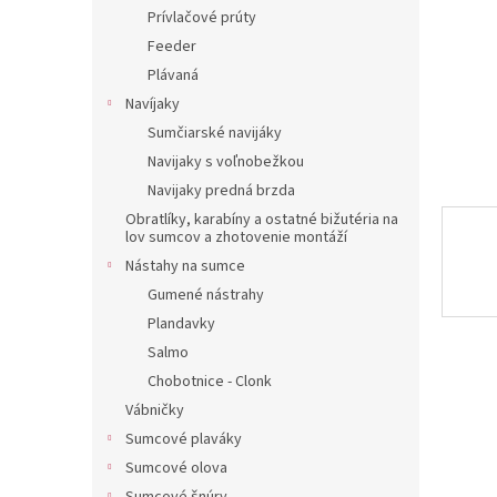
Prívlačové prúty
Feeder
Plávaná
Navíjaky
Sumčiarské navijáky
Navijaky s voľnobežkou
Navijaky predná brzda
Obratlíky, karabíny a ostatné bižutéria na
lov sumcov a zhotovenie montáží
Nástahy na sumce
Gumené nástrahy
Plandavky
Salmo
Chobotnice - Clonk
Vábničky
Sumcové plaváky
Sumcové olova