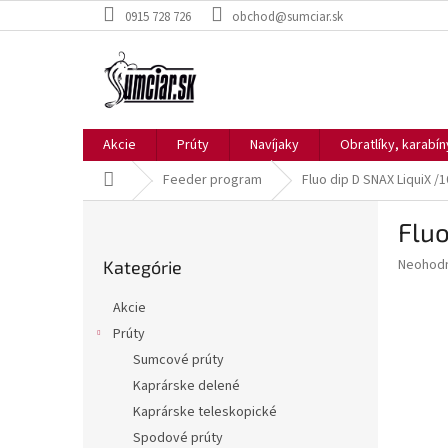
Prejsť
0915 728 726
obchod@sumciar.sk
na
obsah
Akcie
Prúty
Navíjaky
Obratlíky, karabí
Domov
Feeder program
Fluo dip D SNAX LiquiX /
B
Fluo
o
Preskočiť
č
Priemer
Neohod
Kategórie
kategórie
n
hodnote
ý
produkt
Akcie
p
je
Prúty
0,0
a
z
Sumcové prúty
n
5
e
Kaprárske delené
hviezdič
l
Kaprárske teleskopické
Spodové prúty