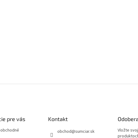
ie pre vás
Kontakt
Odobera
 obchodné
Vložte svo
obchod
@
sumciar.sk
produktoch