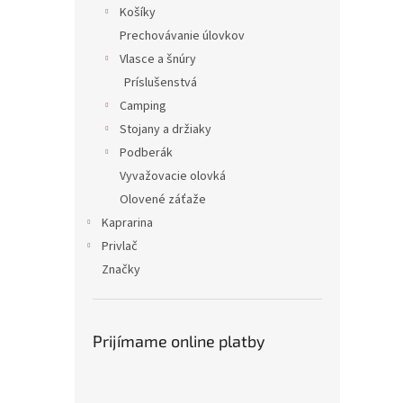
Košíky
Prechovávanie úlovkov
Vlasce a šnúry
Príslušenstvá
Camping
Stojany a držiaky
Podberák
Vyvažovacie olovká
Olovené záťaže
Kaprarina
Privlač
Značky
Prijímame online platby