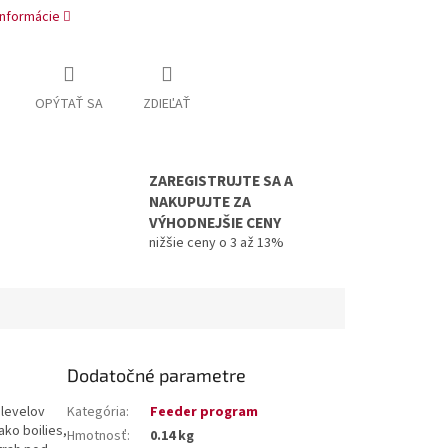
informácie
OPÝTAŤ SA
ZDIEĽAŤ
ZAREGISTRUJTE SA A
NAKUPUJTE ZA
VÝHODNEJŠIE CENY
nižšie ceny o 3 až 13%
Dodatočné parametre
 levelov
Kategória
:
Feeder program
ako boilies,
Hmotnosť
:
0.14 kg