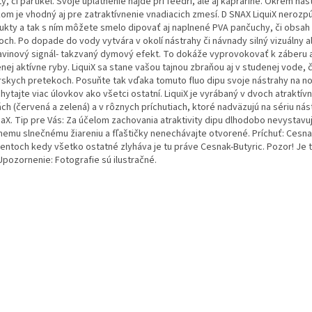
y, či partikel. Svoje uplatnenie nájde pri feedri, ale aj kaprárine. Okrem ná
kom je vhodný aj pre zatraktívnenie vnadiacich zmesí. D SNAX LiquiX nerozp
ukty a tak s ním môžete smelo dipovať aj naplnené PVA pančuchy, či obsah
ch. Po dopade do vody vytvára v okolí nástrahy či návnady silný vizuálny al
avinový signál- takzvaný dymový efekt. To dokáže vyprovokovať k záberu 
nej aktívne ryby. LiquiX sa stane vašou tajnou zbraňou aj v studenej vode, č
rskych pretekoch. Posuňte tak vďaka tomuto fluo dipu svoje nástrahy na n
hytajte viac úlovkov ako všetci ostatní. LiquiX je vyrábaný v dvoch atraktív
ch (červená a zelená) a v rôznych príchutiach, ktoré nadväzujú na sériu ná
eaX. Tip pre Vás: Za účelom zachovania atraktivity dipu dlhodobo nevystavu
memu slnečnému žiareniu a fľaštičky nenechávajte otvorené. Príchuť: Cesna
ntoch kedy všetko ostatné zlyháva je tu práve Cesnak-Butyric. Pozor! Je 
 Upozornenie: Fotografie sú ilustračné.