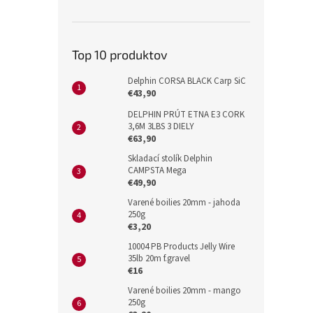
Top 10 produktov
Delphin CORSA BLACK Carp SiC
€43,90
DELPHIN PRÚT ETNA E3 CORK
3,6M 3LBS 3 DIELY
€63,90
Skladací stolík Delphin
CAMPSTA Mega
€49,90
Varené boilies 20mm - jahoda
250g
€3,20
10004 PB Products Jelly Wire
35lb 20m f.gravel
€16
Varené boilies 20mm - mango
250g