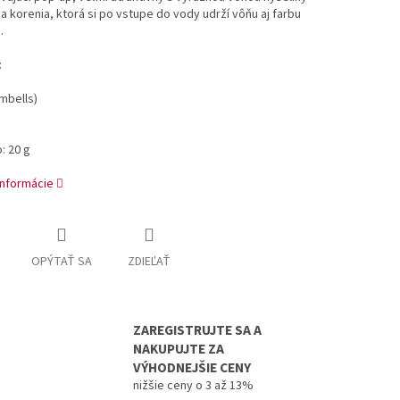
a korenia, ktorá si po vstupe do vody udrží vôňu aj farbu
.
:
mbells)
: 20 g
informácie
OPÝTAŤ SA
ZDIEĽAŤ
ZAREGISTRUJTE SA A
NAKUPUJTE ZA
VÝHODNEJŠIE CENY
nižšie ceny o 3 až 13%