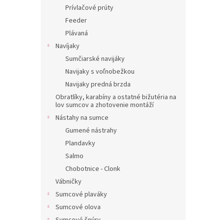
Prívlačové prúty
Feeder
Plávaná
Navíjaky
Sumčiarské navijáky
Navijaky s voľnobežkou
Navijaky predná brzda
Obratlíky, karabíny a ostatné bižutéria na
lov sumcov a zhotovenie montáží
Nástahy na sumce
Gumené nástrahy
Plandavky
Salmo
Chobotnice - Clonk
Vábničky
Sumcové plaváky
Sumcové olova