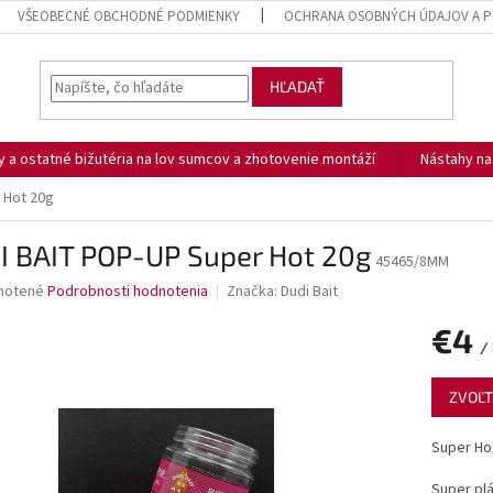
VŠEOBECNÉ OBCHODNÉ PODMIENKY
OCHRANA OSOBNÝCH ÚDAJOV A P
HĽADAŤ
ny a ostatné bižutéria na lov sumcov a zhotovenie montáží
Nástahy n
 Hot 20g
I BAIT POP-UP Super Hot 20g
45465/8MM
né
notené
Podrobnosti hodnotenia
Značka:
Dudi Bait
nie
€4
u
/
Jednotk
ZVOĽT
cena:
iek.
Super Ho
Super plá