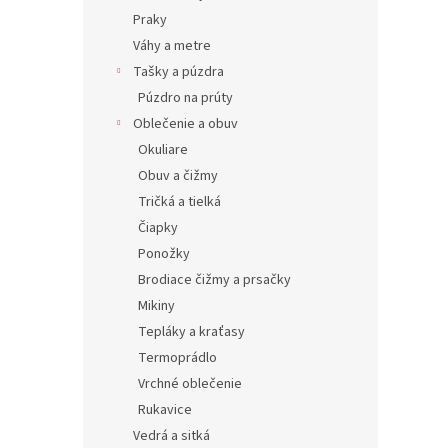
Praky
Váhy a metre
Tašky a púzdra
Púzdro na prúty
Oblečenie a obuv
Okuliare
Obuv a čižmy
Tričká a tielká
Čiapky
Ponožky
Brodiace čižmy a prsačky
Mikiny
Tepláky a kraťasy
Termoprádlo
Vrchné oblečenie
Rukavice
Vedrá a sitká