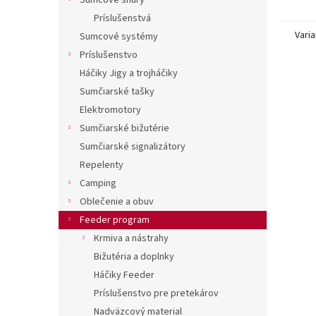
Sumcové šnúry
Príslušenstvá
Varia
Sumcové systémy
Príslušenstvo
Háčiky Jigy a trojháčiky
Sumčiarské tašky
Elektromotory
Sumčiarské bižutérie
Sumčiarské signalizátory
Repelenty
Camping
Oblečenie a obuv
Feeder program
Krmiva a nástrahy
Bižutéria a doplnky
Háčiky Feeder
Príslušenstvo pre pretekárov
Nadväzcový material