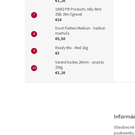
€3,20
10002 PB Products Jelly Wire
25lb 20m f.gravel
€16
Dovit Flatters Medium - halibut-
marhuľa
€5,50
Ready Mix - Med 1kg
€3
Varené boilies 20mm - ananás
250g
€3,20
Z
á
p
ä
t
Informác
i
e
Všeobecné
podmienky