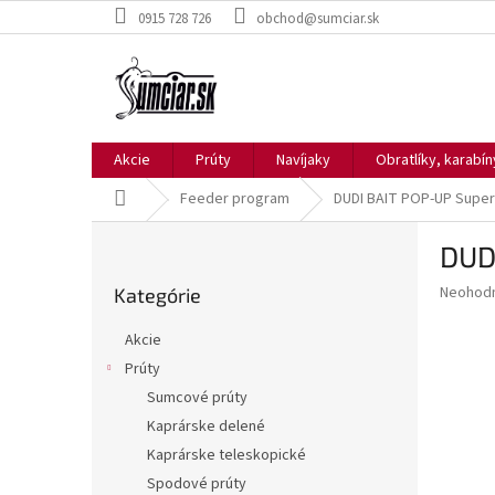
Prejsť
0915 728 726
obchod@sumciar.sk
na
obsah
Akcie
Prúty
Navíjaky
Obratlíky, karabí
Domov
Feeder program
DUDI BAIT POP-UP Super
B
DUD
o
Preskočiť
č
Priemer
Neohod
Kategórie
kategórie
n
hodnote
ý
produkt
Akcie
p
je
Prúty
0,0
a
z
Sumcové prúty
n
5
e
Kaprárske delené
hviezdič
l
Kaprárske teleskopické
Spodové prúty