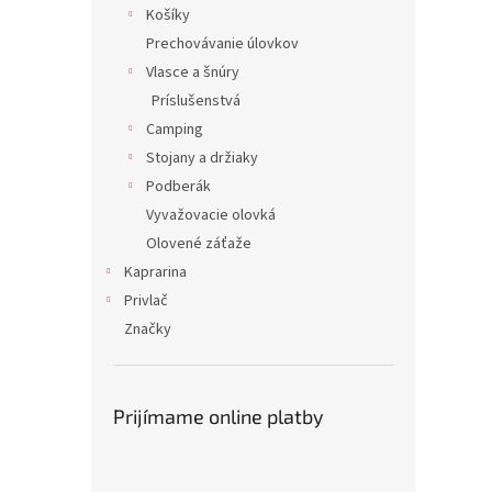
Košíky
Prechovávanie úlovkov
Vlasce a šnúry
Príslušenstvá
Camping
Stojany a držiaky
Podberák
Vyvažovacie olovká
Olovené záťaže
Kaprarina
Privlač
Značky
Prijímame online platby