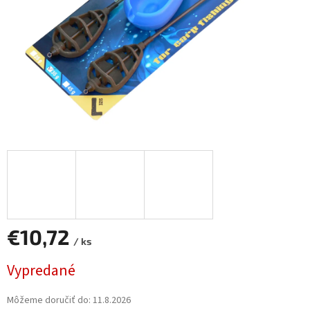
€10,72
/ ks
Jednotková
Vypredané
cena:
Môžeme doručiť do:
11.8.2026