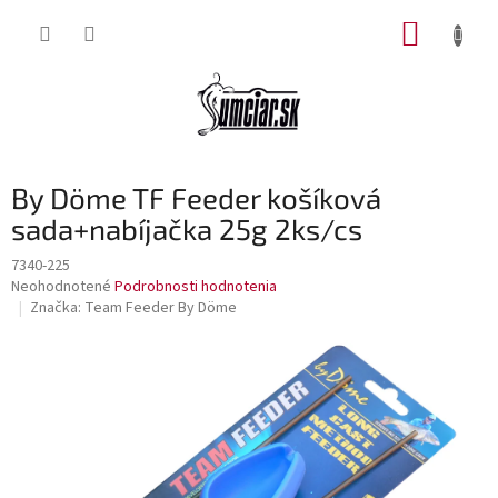
Prejsť
NÁKUP
na
obsah
KOŠÍK
By Döme TF Feeder košíková
sada+nabíjačka 25g 2ks/cs
7340-225
Priemerné
Neohodnotené
Podrobnosti hodnotenia
hodnotenie
Značka:
Team Feeder By Döme
produktu
je
0,0
z
5
hviezdičiek.