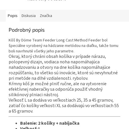
Popis
Diskusia
Značka
Podrobný popis
Kôš By Döme Team Feeder Long Cast Method Feeder bol
špeciálne vyrobený na hádzanie metódou na diaľku, takže tomu
boli navrhnuté všetky jeho parametre.
Okraj, ktorý chráni obsah košíka v prípade nárazu,
polopevný dizajn, vodiaca noha napomáhajúca
nahadzovaniu a otvory na dne košíka napomáhajúce
rozpúšťaniu, to všetko sú inovácie, ktoré sú nevyhnutné
pri metóde na dlhé vzdialenosti. rybolov.
Kŕmny kôš je možné plniť ručne, ale na vytvorenie
efektívnej naberačky sa odporúča použiť vhodný
silikónový plniaci nástroj.
Veľkosť L sa dodáva vo veľkostiach 25, 35 a 45 gramov,
zatiaľ čo košíky veľkosti XL sa dodávajú vo veľkostiach 55
a 65 gramov.
Balenie: 2 košíky + nabíjačka
Veľkosť: L