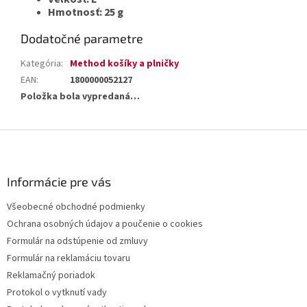
Hmotnosť: 25 g
Dodatočné parametre
Kategória
:
Method košíky a plničky
EAN
:
1800000052127
Položka bola vypredaná…
Z
á
p
ä
Informácie pre vás
t
Všeobecné obchodné podmienky
i
Ochrana osobných údajov a poučenie o cookies
e
Formulár na odstúpenie od zmluvy
Formulár na reklamáciu tovaru
Reklamačný poriadok
Protokol o vytknutí vady