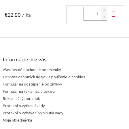
Do 
€22,90
/ ks
Z
á
p
ä
Informácie pre vás
t
Všeobecné obchodné podmienky
i
Ochrana osobných údajov a poučenie o cookies
e
Formulár na odstúpenie od zmluvy
Formulár na reklamáciu tovaru
Reklamačný poriadok
Protokol o vytknutí vady
Protokol o vybavení vytknutia vady
Moja objednávka