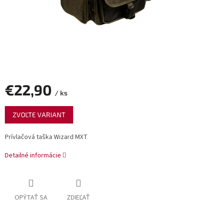
€22,90
/ ks
Jednotková
ZVOĽTE VARIANT
cena:
Prívlačová taška Wizard MXT
Detailné informácie
OPÝTAŤ SA
ZDIEĽAŤ