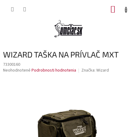
Prejsť
NÁKUP
na
obsah
KOŠÍK
WIZARD TAŠKA NA PRÍVLAČ MXT
73300160
Priemerné
Neohodnotené
Podrobnosti hodnotenia
Značka:
Wizard
hodnotenie
produktu
je
0,0
z
5
hviezdičiek.