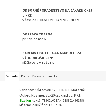
ODBORNÉ PORADENSTVO NA ZÁKAZNICKEJ
LINKE
v čase od 8:00 do 17:00 +421 915 728 726
DOPRAVA ZDARMA
pri nákupe nad 60€
ZAREGISTRUJTE SA A NAKUPUJTE ZA
VÝHODNEJŠIE CENY
nižšie ceny o 3 až 13%
Varianty
Popis
Diskusia
Značka
Varianta: Kód tovaru: 73300-160,Materiál:
Oxford,Rozmer: 35x20x25 cm,Typ: MXT,
Skladom
(1 ks)
| 73300160
EAN:
5998214361596
Môžeme doručiť do:
12.8.2026