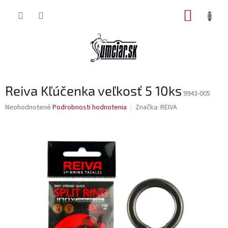
Prejsť
NÁKUP
na
obsah
KOŠÍK
Reiva Kľúčenka veľkosť 5 10ks
9943-005
Priemerné
Neohodnotené
Podrobnosti hodnotenia
Značka:
REIVA
hodnotenie
produktu
je
0,0
z
5
hviezdičiek.