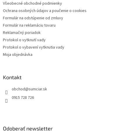
Všeobecné obchodné podmienky
i
Ochrana osobných údajov a poučenie o cookies
e
Formulár na odstúpenie od zmluvy
Formulár na reklamáciu tovaru
Reklamačný poriadok
Protokol o vytknutí vady
Protokol o vybavení vytknutia vady
Moja objednávka
Kontakt
obchod
@
sumciar.sk
0915 728 726
Odoberať newsletter