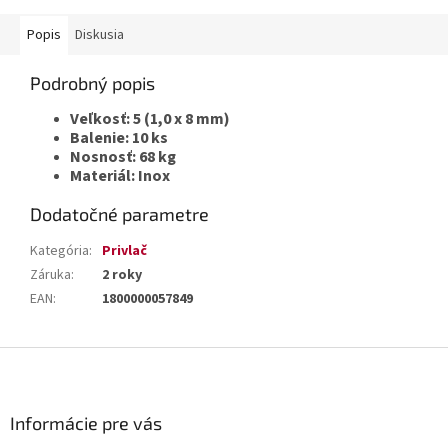
Popis
Diskusia
Podrobný popis
Veľkosť: 5 (1,0 x 8 mm)
Balenie: 10 ks
Nosnosť: 68 kg
Materiál: Inox
Dodatočné parametre
Kategória
:
Privlač
Záruka
:
2 roky
EAN
:
1800000057849
Z
á
p
ä
Informácie pre vás
t