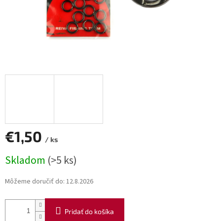
€1,50
/ ks
Jednotková
Skladom
(>5 ks)
cena:
Môžeme doručiť do:
12.8.2026
Pridať do košíka