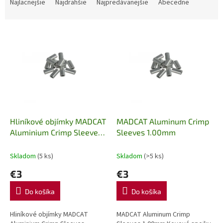
a
Najlacnejšie
Najdrahšie
Najpredávanejšie
Abecedne
d
e
V
n
ý
i
p
e
i
p
s
r
p
o
r
d
o
u
d
k
Hliníkové objímky MADCAT
MADCAT Aluminum Crimp
u
t
Aluminium Crimp Sleeves
Sleeves 1.00mm
k
o
1.30mm 16ks
t
v
Skladom
(5 ks)
Skladom
(>5 ks)
o
€3
€3
v
Do košíka
Do košíka
Hliníkové objímky MADCAT
MADCAT Aluminum Crimp