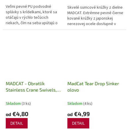
Veľmi pevné PU podvodné
Skvelé sumcové krúžky z dielne
splávky s krídelkami, ktoré sa
MADCAT. Extrémne pevné čierne
otáčajú v rýchlo tečúcich
kované krúžky z japonskej
riekach, čím na seba upútajú o
nerezovej ocele dostupné v
trochu viac pozornosti, čo môže
dvoch veľkostiach: 10mm a
znamenať rozdiel, či príde
12mm (nosnosť 100lb a 150b)....
alebo...
MADCAT - Obratlík
MadCat Tear Drop Sinker
Stainless Crane Swivels,
olovo
10ks
Skladom
(3 ks)
Skladom
(4 ks)
€4,80
€4,99
od
od
DETAIL
DETAIL