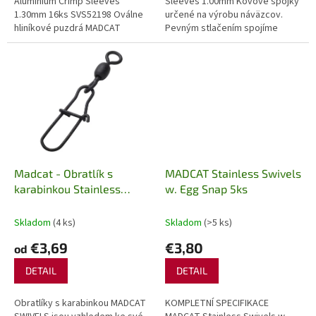
Aluminium Crimp Sleeves
Sleeves 1.00mm Kovové spojky
1.30mm 16ks SVS52198 Oválne
určené na výrobu náväzcov.
hliníkové puzdrá MADCAT
Pevným stlačením spojíme
Aluminium Crimp Sleeves je
materiály k sebe.
univerzálne použitie...
Madcat - Obratlík s
MADCAT Stainless Swivels
karabinkou Stainless
w. Egg Snap 5ks
Crane Swivels With Snap
Skladom
(4 ks)
Skladom
(>5 ks)
€3,69
€3,80
od
DETAIL
DETAIL
Obratlíky s karabinkou MADCAT
KOMPLETNÍ SPECIFIKACE