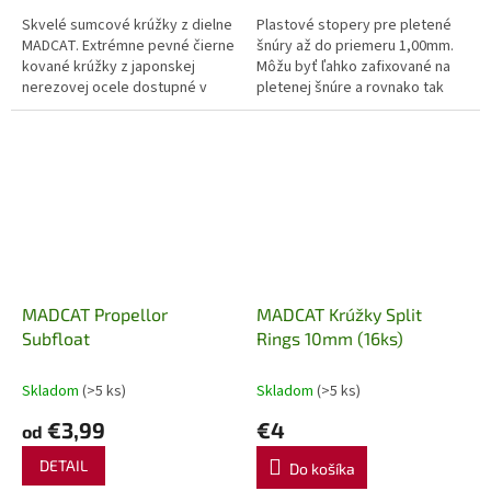
Skvelé sumcové krúžky z dielne
Plastové stopery pre pletené
MADCAT. Extrémne pevné čierne
šnúry až do priemeru 1,00mm.
kované krúžky z japonskej
Môžu byť ľahko zafixované na
nerezovej ocele dostupné v
pletenej šnúre a rovnako tak
dvoch veľkostiach: 10mm a
ľahko odstránené bez nutnosti
12mm (nosnosť 100lb a 150b)....
strihať šnúru. Nie je...
MADCAT Propellor
MADCAT Krúžky Split
Subfloat
Rings 10mm (16ks)
Skladom
(>5 ks)
Skladom
(>5 ks)
€3,99
€4
od
DETAIL
Do košíka