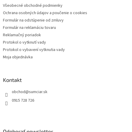
t
r
Všeobecné obchodné podmienky
i
v
Ochrana osobných údajov a poučenie o cookies
e
k
y
Formulár na odstúpenie od zmluvy
v
Formulár na reklamáciu tovaru
ý
Reklamačný poriadok
p
i
Protokol o vytknutí vady
s
Protokol o vybavení vytknutia vady
u
Moja objednávka
Kontakt
obchod
@
sumciar.sk
0915 728 726
Odoberať newsletter