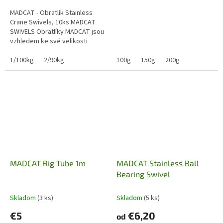
MADCAT - Obratlík Stainless
Crane Swivels, 10ks MADCAT
SWIVELS Obratlíky MADCAT jsou
vzhledem ke své velikosti
pozoruhodně pevné, protože
jsou vyrobeny z prvotřídní
1/100kg
2/90kg
100g
150g
200g
nerezové...
MADCAT Rig Tube 1m
MADCAT Stainless Ball
Bearing Swivel
Skladom
(3 ks)
Skladom
(5 ks)
€5
€6,20
od