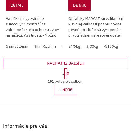
DETAIL
DETAIL
Hadička na vytváranie
Obratlíky MADCAT sú vzhľadom
sumcových montáží na
k svojej veľkosti pozoruhodne
zabezpečenie a ochranu uzlov
pevné, pretože sú vyrobené z
na háčiku. Vlastnosti: - Možno
prvotriednej nerezovej ocele.
použiť aj na vytváranie zarážok
Majú antireflexnú čiernu PTFE
pre podvodné plaváky - Ľahko
6mm /3,5mm
8mm/5,5mm
7mm/4,5mm
povrchovú úpravu.
2/75kg
3/90kg
4/130kg
sa navlieka...
NAČÍTAŤ 12 ĎALŠÍCH
S
1
9
t
O
r
101
položiek celkom
v
á
l
HORE
n
á
k
d
o
v
Z
a
a
c
á
n
i
p
i
e
ä
Informácie pre vás
e
p