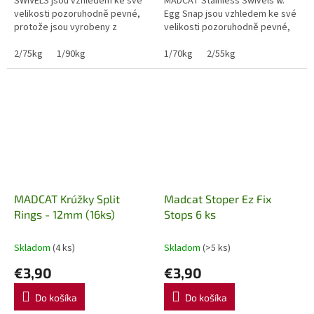
SWIVELS jsou vzhledem ke své
MADCAT Stainless Swivels w.
velikosti pozoruhodně pevné,
Egg Snap jsou vzhledem ke své
protože jsou vyrobeny z
velikosti pozoruhodně pevné,
prvotřídní nerezové oceli. Mají
protože jsou vyrobeny z
antireflexní černou PTFE...
2/75kg
1/90kg
prvotřídní nerezové oceli. Mají...
1/70kg
2/55kg
MADCAT Krúžky Split
Madcat Stoper Ez Fix
Rings - 12mm (16ks)
Stops 6 ks
Skladom
(4 ks)
Skladom
(>5 ks)
€3,90
€3,90
Do košíka
Do košíka