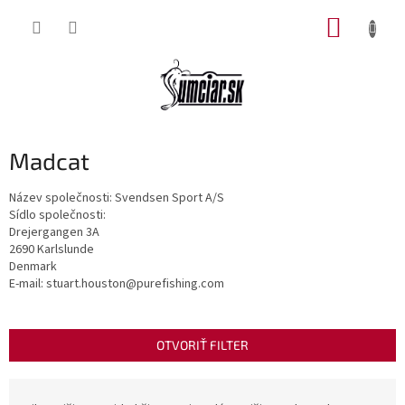
Prejsť
NÁKUP
na
obsah
KOŠÍK
Madcat
Název společnosti: Svendsen Sport A/S
Sídlo společnosti:
Drejergangen 3A
2690 Karlslunde
Denmark
E-mail: stuart.houston@purefishing.com
OTVORIŤ FILTER
R