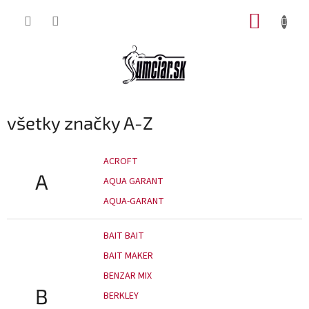
Prejsť
NÁKUP
na
obsah
KOŠÍK
všetky značky A-Z
ACROFT
A
AQUA GARANT
AQUA-GARANT
BAIT BAIT
BAIT MAKER
BENZAR MIX
B
BERKLEY