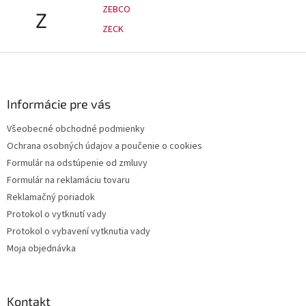
ZEBCO
Z
ZECK
Z
á
p
ä
Informácie pre vás
t
Všeobecné obchodné podmienky
i
Ochrana osobných údajov a poučenie o cookies
e
Formulár na odstúpenie od zmluvy
Formulár na reklamáciu tovaru
Reklamačný poriadok
Protokol o vytknutí vady
Protokol o vybavení vytknutia vady
Moja objednávka
Kontakt