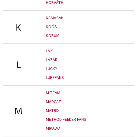
HORVÁTH
KAMASAKI
K
KOÓS
KORUM
L&K
LÁZÁR
L
LUCKY
LUREFANS
M-TEAM
MADCAT
M
MATRIX
METHOD FEEDER FANS
MIKADO