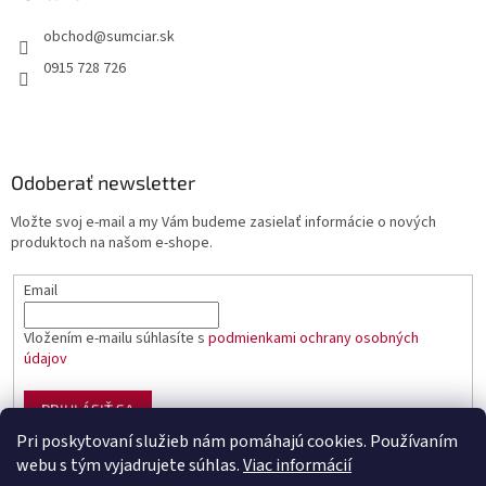
obchod
@
sumciar.sk
0915 728 726
Odoberať newsletter
Vložte svoj e-mail a my Vám budeme zasielať informácie o nových
produktoch na našom e-shope.
Email
Vložením e-mailu súhlasíte s
podmienkami ochrany osobných
údajov
PRIHLÁSIŤ SA
Pri poskytovaní služieb nám pomáhajú cookies. Používaním
webu s tým vyjadrujete súhlas.
Viac informácií