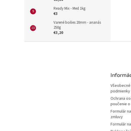
Ready Mix - Med 1kg
€3
Varené boilies 20mm - ananás
250g
€3,20
Z
á
p
ä
t
Informác
i
e
Všeobecné
podmienky
Ochrana os
poučenie o
Formulár n
zmluvy
Formulár na