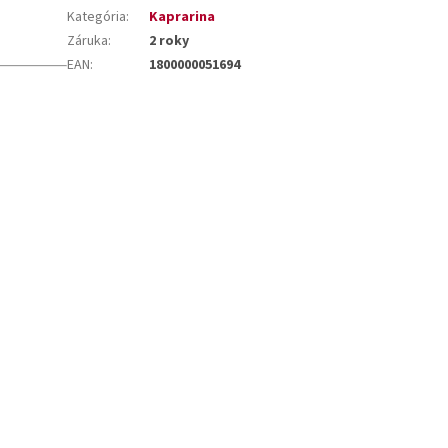
Kategória
:
Kaprarina
Záruka
:
2 roky
EAN
:
1800000051694