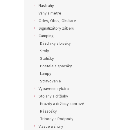
Nástrahy
Váhy a metre
Odev, Obuv, Okuliare
Signalizátory záberu
Camping
Dáždniky a biváky
Stoly
Stoličky
Postele a spacáky
Lampy
Stravovanie
Vybavenie rybára
Stojany a držiaky
Hrazdy a držiaky kaprové
Rázsošky
Tripody a Rodpody
Vlasce a šnúry