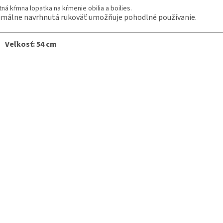
tná kŕmna lopatka na kŕmenie obilia a boilies.
málne navrhnutá rukoväť umožňuje pohodlné používanie.
Veľkosť: 54 cm