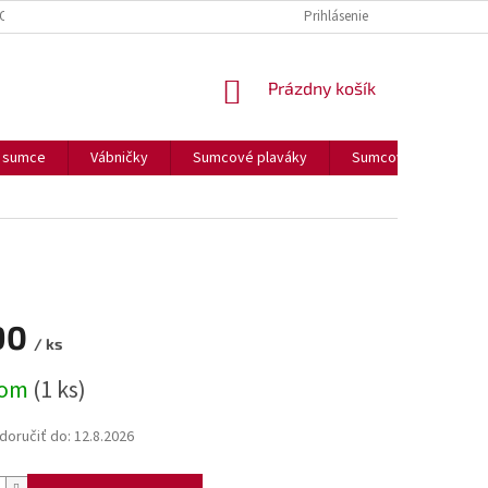
OUČENIE O COOKIES
FORMULÁR NA ODSTÚPENIE OD ZMLUVY
Prihlásenie
FORM
NÁKUPNÝ
Prázdny košík
KOŠÍK
a sumce
Vábničky
Sumcové plaváky
Sumcové olova
90
/ ks
ová
dom
(1 ks)
oručiť do:
12.8.2026