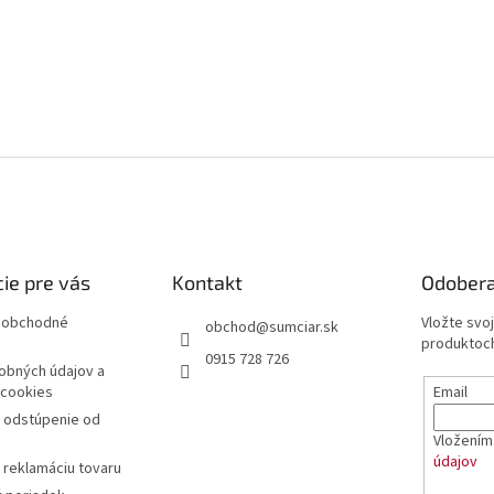
ie pre vás
Kontakt
Odobera
 obchodné
Vložte svo
obchod
@
sumciar.sk
produktoch
0915 728 726
obných údajov a
Email
 cookies
a odstúpenie od
Vložením 
údajov
 reklamáciu tovaru