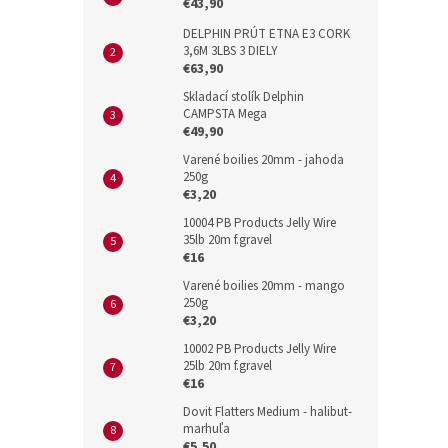
€43,90
DELPHIN PRÚT ETNA E3 CORK
3,6M 3LBS 3 DIELY
€63,90
Skladací stolík Delphin
CAMPSTA Mega
€49,90
Varené boilies 20mm - jahoda
250g
€3,20
10004 PB Products Jelly Wire
35lb 20m f.gravel
€16
Varené boilies 20mm - mango
250g
€3,20
10002 PB Products Jelly Wire
25lb 20m f.gravel
€16
Dovit Flatters Medium - halibut-
marhuľa
€5,50