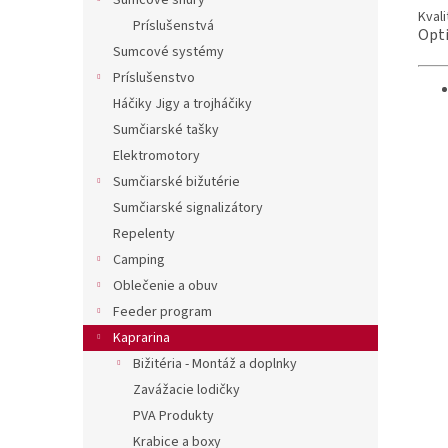
Sumcové šnúry
Kvali
Príslušenstvá
Opti
Sumcové systémy
Príslušenstvo
Háčiky Jigy a trojháčiky
Sumčiarské tašky
Elektromotory
Sumčiarské bižutérie
Sumčiarské signalizátory
Repelenty
Camping
Oblečenie a obuv
Feeder program
Kaprarina
Bižitéria - Montáž a doplnky
Zavážacie lodičky
PVA Produkty
Krabice a boxy