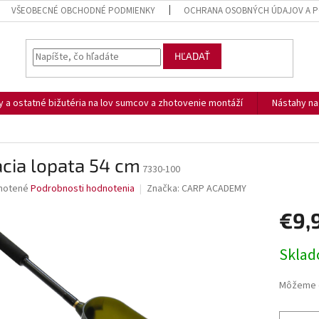
VŠEOBECNÉ OBCHODNÉ PODMIENKY
OCHRANA OSOBNÝCH ÚDAJOV A P
HĽADAŤ
ny a ostatné bižutéria na lov sumcov a zhotovenie montáží
Nástahy n
cia lopata 54 cm
7330-100
né
notené
Podrobnosti hodnotenia
Značka:
CARP ACADEMY
nie
€9,
u
Jednotk
Skla
cena:
iek.
Môžeme d