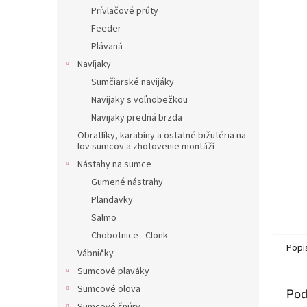
Prívlačové prúty
Feeder
Plávaná
Navíjaky
Sumčiarské navijáky
Navijaky s voľnobežkou
Navijaky predná brzda
Obratlíky, karabíny a ostatné bižutéria na
lov sumcov a zhotovenie montáží
Nástahy na sumce
Gumené nástrahy
Plandavky
Salmo
Chobotnice - Clonk
Popi
Vábničky
Sumcové plaváky
Sumcové olova
Pod