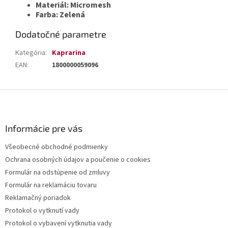
Materiál: Micromesh
Farba: Zelená
Dodatočné parametre
Kategória
:
Kaprarina
EAN
:
1800000059096
Z
á
p
ä
Informácie pre vás
t
Všeobecné obchodné podmienky
i
Ochrana osobných údajov a poučenie o cookies
e
Formulár na odstúpenie od zmluvy
Formulár na reklamáciu tovaru
Reklamačný poriadok
Protokol o vytknutí vady
Protokol o vybavení vytknutia vady