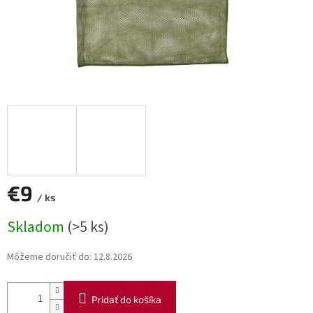
€9
/ ks
Jednotková
Skladom
(>5 ks)
cena:
Môžeme doručiť do:
12.8.2026
Pridať do košíka