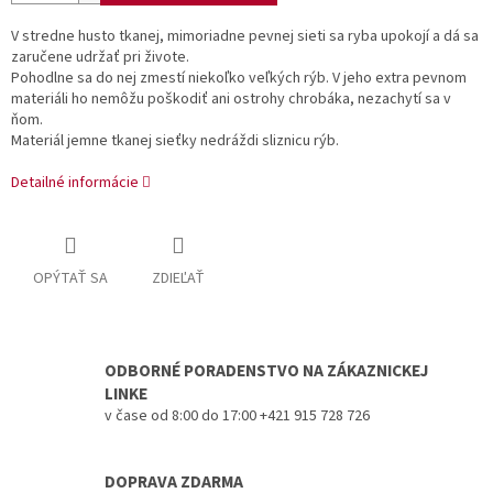
V stredne husto tkanej, mimoriadne pevnej sieti sa ryba upokojí a dá sa
zaručene udržať pri živote.
Pohodlne sa do nej zmestí niekoľko veľkých rýb. V jeho extra pevnom
materiáli ho nemôžu poškodiť ani ostrohy chrobáka, nezachytí sa v
ňom.
Materiál jemne tkanej sieťky nedráždi sliznicu rýb.
Detailné informácie
OPÝTAŤ SA
ZDIEĽAŤ
ODBORNÉ PORADENSTVO NA ZÁKAZNICKEJ
LINKE
v čase od 8:00 do 17:00 +421 915 728 726
DOPRAVA ZDARMA