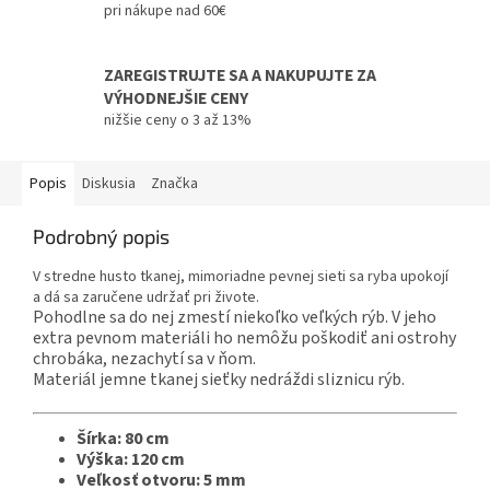
pri nákupe nad 60€
ZAREGISTRUJTE SA A NAKUPUJTE ZA
VÝHODNEJŠIE CENY
nižšie ceny o 3 až 13%
Popis
Diskusia
Značka
Podrobný popis
V stredne husto tkanej, mimoriadne pevnej sieti sa ryba upokojí
a dá sa zaručene udržať pri živote.
Pohodlne sa do nej zmestí niekoľko veľkých rýb. V jeho
extra pevnom materiáli ho nemôžu poškodiť ani ostrohy
chrobáka, nezachytí sa v ňom.
Materiál jemne tkanej sieťky nedráždi sliznicu rýb.
Šírka: 80 cm
Výška: 120 cm
Veľkosť otvoru: 5 mm