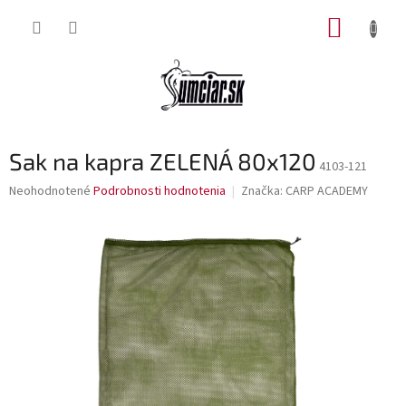
Prejsť
NÁKUP
na
obsah
KOŠÍK
Sak na kapra ZELENÁ 80x120
4103-121
Priemerné
Neohodnotené
Podrobnosti hodnotenia
Značka:
CARP ACADEMY
hodnotenie
produktu
je
0,0
z
5
hviezdičiek.