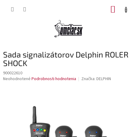
Prejsť
NÁKUP
na
obsah
KOŠÍK
Sada signalizátorov Delphin ROLER
SHOCK
900022610
Priemerné
Neohodnotené
Podrobnosti hodnotenia
Značka:
DELPHIN
hodnotenie
produktu
je
0,0
z
5
hviezdičiek.