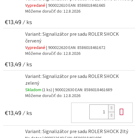
Vypredané
| 900022610
EAN:
8586018461665
Môžeme doručiť do:
12.8.2026
€13,49
/ ks
Variant: Signalizátor pre sadu ROLER SHOCK
červený
Vypredané
| 900022620
EAN:
8586018461672
Môžeme doručiť do:
12.8.2026
€13,49
/ ks
Variant: Signalizátor pre sadu ROLER SHOCK
zelený
Skladom
(1 ks)
| 900022630
EAN:
8586018461689
Môžeme doručiť do:
12.8.2026
Do 
€13,49
/ ks
Variant: Signalizátor pre sadu ROLER SHOCK žltý