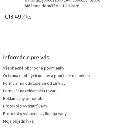
Na dotaz
| 900022640
EAN:
8586018461696
Môžeme doručiť do:
12.8.2026
€13,49
/ ks
Z
á
p
ä
Informácie pre vás
t
Všeobecné obchodné podmienky
i
Ochrana osobných údajov a poučenie o cookies
e
Formulár na odstúpenie od zmluvy
Formulár na reklamáciu tovaru
Reklamačný poriadok
Protokol o vytknutí vady
Protokol o vybavení vytknutia vady
Moja objednávka