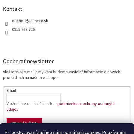
Kontakt
obchod
@
sumciar.sk
0915 728 726
Odoberať newsletter
Vložte svoj e-mail a my Vám budeme zasielať informácie o nových
produktoch na našom e-shope.
Email
Vložením e-mailu súhlasíte s
podmienkami ochrany osobných
údajov
PRIHLÁSIŤ SA
Pri poskytovaní služieb nám pomáhajú cookies. Používaním