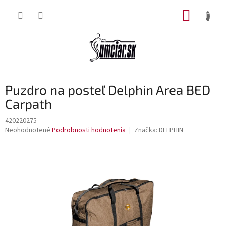
Prejsť
NÁKUP
na
obsah
KOŠÍK
Puzdro na posteľ Delphin Area BED
Carpath
420220275
Priemerné
Neohodnotené
Podrobnosti hodnotenia
Značka:
DELPHIN
hodnotenie
produktu
je
0,0
z
5
hviezdičiek.