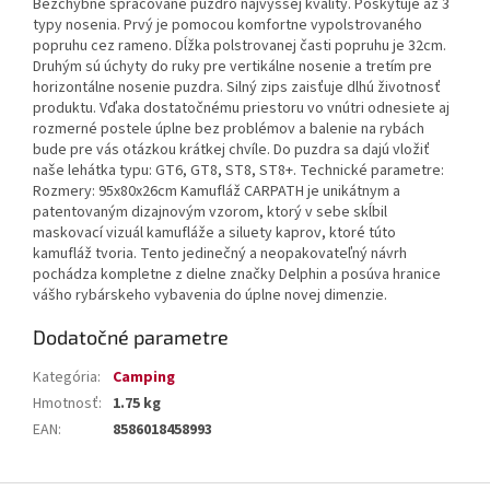
Bezchybne spracované puzdro najvyššej kvality. Poskytuje až 3
typy nosenia. Prvý je pomocou komfortne vypolstrovaného
popruhu cez rameno. Dĺžka polstrovanej časti popruhu je 32cm.
Druhým sú úchyty do ruky pre vertikálne nosenie a tretím pre
horizontálne nosenie puzdra. Silný zips zaisťuje dlhú životnosť
produktu. Vďaka dostatočnému priestoru vo vnútri odnesiete aj
rozmerné postele úplne bez problémov a balenie na rybách
bude pre vás otázkou krátkej chvíle. Do puzdra sa dajú vložiť
naše lehátka typu: GT6, GT8, ST8, ST8+. Technické parametre:
Rozmery: 95x80x26cm Kamufláž CARPATH je unikátnym a
patentovaným dizajnovým vzorom, ktorý v sebe skĺbil
maskovací vizuál kamufláže a siluety kaprov, ktoré túto
kamufláž tvoria. Tento jedinečný a neopakovateľný návrh
pochádza kompletne z dielne značky Delphin a posúva hranice
vášho rybárskeho vybavenia do úplne novej dimenzie.
Dodatočné parametre
Kategória
:
Camping
Hmotnosť
:
1.75 kg
EAN
:
8586018458993