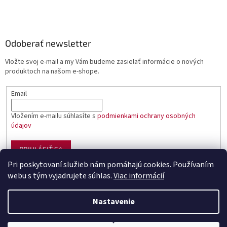
Odoberať newsletter
Vložte svoj e-mail a my Vám budeme zasielať informácie o nových
produktoch na našom e-shope.
Email
Vložením e-mailu súhlasíte s
podmienkami ochrany osobných
údajov
PRIHLÁSIŤ SA
Pri poskytovaní služieb nám pomáhajú cookies. Používaním
webu s tým vyjadrujete súhlas.
Viac informácií
Vytvoril Shoptet
Nastavenie
Copyright 2026
Sumciar - rybárske potreby
. Všetky práva