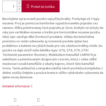
Pridať do košíka
Bezchybne spracované puzdro najvyššej kvality. Poskytuje až 3 typy
nosenia. Prvý je pomocou komfortne vypolstrovaného popruhu cez
rameno. Dĺžka polstrovanej časti popruhu je 32cm. Druhým sú úchyty do
ruky pre vertikálne nosenie a tretím pre horizontálne nosenie puzdra.
Silný zips zaisťuje dlhú životnosť produktu. Vďaka dostatočnému
priestoru vo vnútri odnesiete aj rozmerné postele úplne bez
problémov a balenie na rybách bude pre vás otázkou krátkej chvíle. Do
puzdra sa dajú vložiť naše lehátka typu: GT6, GT8, ST8, ST8+.
Technické parametre: Rozmery: 95x80x26cm Kamufláž CARPATH je
unikátnym a patentovaným dizajnovým vzorom, ktorý v sebe skĺbil
maskovací vizuál kamufláže a siluety kaprov, ktoré túto kamufláž
tvoria. Tento jedinečný a neopakovateľný návrh pochádza kompletne z
dielne značky Delphin a posúva hranice vášho rybárskeho vybavenia do
úplne novej dimenzie.
Detailné informácie