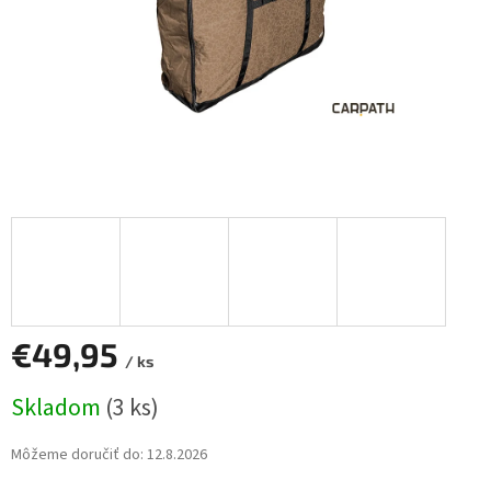
€49,95
/ ks
Jednotková
Skladom
(3 ks)
cena:
Môžeme doručiť do:
12.8.2026