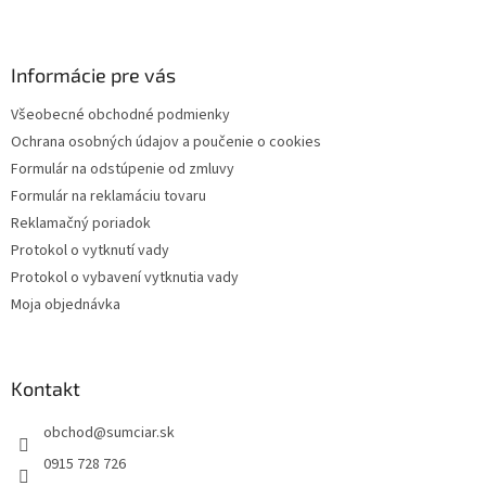
Z
á
p
ä
Informácie pre vás
t
Všeobecné obchodné podmienky
i
Ochrana osobných údajov a poučenie o cookies
e
Formulár na odstúpenie od zmluvy
Formulár na reklamáciu tovaru
Reklamačný poriadok
Protokol o vytknutí vady
Protokol o vybavení vytknutia vady
Moja objednávka
Kontakt
obchod
@
sumciar.sk
0915 728 726